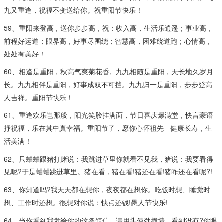
九又重逢，祝福不变送给你。祝重阳节快乐！
59、重阳来登高，送你步步高，祝：收入高，生活乐逍遥；事业高，
前程好运道；眼界高，好事尽围绕；智慧高，困难绕道跑；心情高，
处处有美好！
60、相逢是重阳，秋高气爽菊花香。九九相随是重阳，天长地久岁月
长。九九相伴是重阳，好事成双不可挡。九九归一是重阳，步步登高
人吉祥。重阳节快乐！
61、重逢欢乐岂那般，阳光笑脸挂满面，节日喜庆爆满堂，快言豪语
抒祝福，乐在其中真幸福。重阳节了，愿你心怀祖先，健康长寿，生
活美满！
62、只蛐蛐跟猪打赌说：我跳进草里你就看不见我，猪说：我要看得
见呢?于是蛐蛐跳进草里。猪在看，猪在看!猪还在看!猪咋还在看呢?!
63、你知道吗?我天天都在想你，夜夜都在想你。吃饭时想、睡觉时
想、工作时还想。很想对你说：快点还钱!愚人节快乐!
64、当你看到我发给你的这条短信，请用头使劲撞墙，看到没有?你眼