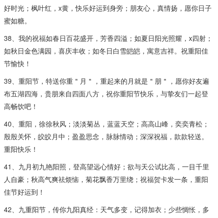
好时光；枫叶红，x黄，快乐好运到身旁；朋友心，真情扬，愿你日子
蜜如糖。
38、我的祝福如春日百花盛开，芳香四溢；如夏日阳光照耀，x四射；
如秋日金色满园，喜庆丰收；如冬日白雪皑皑，寓意吉祥。祝重阳佳
节愉快！
39、重阳节，特送你重＂月＂，重起来的月就是＂朋＂，愿你好友遍
布五湖四海，贵朋来自四面八方，祝你重阳节快乐，与挚友们一起登
高畅饮吧！
40、重阳，徐徐秋风；淡淡菊丛，蓝蓝天空；高高山峰，奕奕青松；
殷殷关怀，皎皎月中；盈盈思念，脉脉情动；深深祝福，款款轻送。
重阳快乐！
41、九月初九艳阳照，登高望远心情好；欲与天公试比高，一目千里
人自豪；秋高气爽祛烦恼，菊花飘香万里绕；祝福贺卡发一条，重阳
佳节好运到！
42、九重阳节，传你九阳真经：天气多变，记得加衣；少些惆怅，多