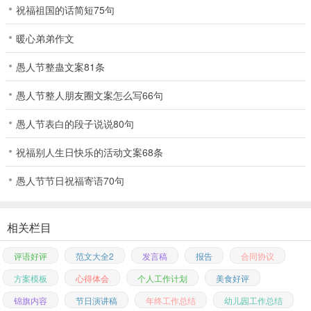
祝福祖国的话简短75句
暖心弟弟作文
愚人节整蛊文案81条
愚人节整人朋友圈文案怎么写66句
愚人节表白的段子说说80句
祝福别人生日快乐的活动文案68条
愚人节节日祝福寄语70句
相关栏目
评语好评
范文大全2
发言稿
报告
合同协议
方案模板
心得体会
个人工作计划
美食好评
锦旗内容
节日演讲稿
年终工作总结
幼儿园工作总结