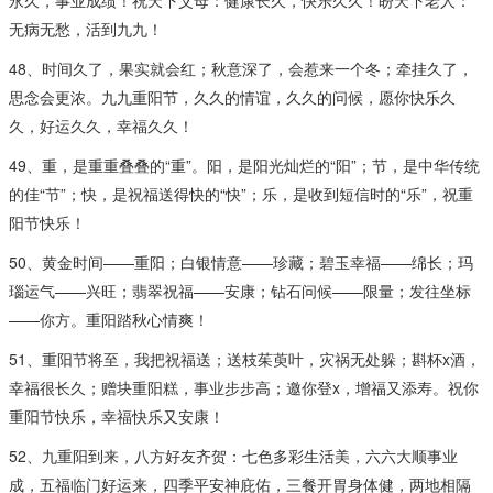
无病无愁，活到九九！
48、时间久了，果实就会红；秋意深了，会惹来一个冬；牵挂久了，
思念会更浓。九九重阳节，久久的情谊，久久的问候，愿你快乐久
久，好运久久，幸福久久！
49、重，是重重叠叠的“重”。阳，是阳光灿烂的“阳”；节，是中华传统
的佳“节”；快，是祝福送得快的“快”；乐，是收到短信时的“乐”，祝重
阳节快乐！
50、黄金时间——重阳；白银情意——珍藏；碧玉幸福——绵长；玛
瑙运气——兴旺；翡翠祝福——安康；钻石问候——限量；发往坐标
——你方。重阳踏秋心情爽！
51、重阳节将至，我把祝福送；送枝茱萸叶，灾祸无处躲；斟杯x酒，
幸福很长久；赠块重阳糕，事业步步高；邀你登x，增福又添寿。祝你
重阳节快乐，幸福快乐又安康！
52、九重阳到来，八方好友齐贺：七色多彩生活美，六六大顺事业
成，五福临门好运来，四季平安神庇佑，三餐开胃身体健，两地相隔