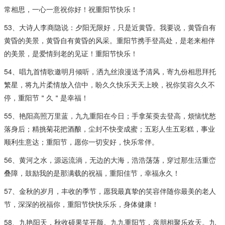
常相思，一心一意祝你好！祝重阳节快乐！
53、大诗人李商隐说：夕阳无限好，只是近黄昏。我要说，黄昏自有
黄昏的美景，黄昏自有黄昏的风采。重阳节携手登高处，是老来相伴
的美景，是爱情到老的见证！重阳节快乐！
54、唱九首情歌邀明月倾听，洒九丝浪漫送予清风，寄九份相思拜托
繁星，将九片柔情放入信中，盼久久快乐天天上映，祝你笑容久久不
停，重阳节＂久＂是幸福！
55、艳阳高照万里蓝，九九重阳在今日；手拿茱萸去登高，烦恼忧愁
落身后；精挑菊花把酒酿，尘封不快变成蜜；五彩人生五彩糕，事业
顺利生意达；重阳节，愿你一切安好，快乐常伴。
56、黄河之水，源远流淌，无边的大海，浩浩荡荡，穿过那生活重峦
叠障，鼓励我的是那满载的祝福，重阳佳节，幸福永久！
57、金秋的岁月，丰收的季节，愿我最真挚的笑容伴随你最美的老人
节，深深的祝福你，重阳节快快乐乐，身体健康！
58、九艳阳天，秋收硕果笑开颜。九九重阳节，亲朋相聚乐欢天。九