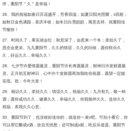
停，重阳节＂久＂是幸福！
26、我的祝福如春日百花盛开，芳香四溢；如夏日阳光照耀，x四射；
如秋日金色满园，喜庆丰收；如冬日白雪皑皑，寓意吉祥。祝重阳佳
节愉快！
27、时间久了，果实就会红；秋意深了，会惹来一个冬；牵挂久了，
思念会更浓。九九重阳节，久久的情谊，久久的问候，愿你快乐久
久，好运久久，幸福久久！
28、七夕节许爱情愿最灵，重阳节许长寿愿最灵，财神日许发财愿最
灵。正月初五财神日，心中许个发财愿再加我给你祝愿，愿望一定能
实现。祝：今年大发！
29、相识久久，牵挂久久；情谊久久，祝福久久；九月初九，敬一杯
酒；愿你成功久久，健康久久，幸福久久，你我相伴久久。送你久久
祝福，表我久久心意。
30、重阳节到了，也没啥好送你的，就送你一束x吧。可别小看它，你
可以用它酿成x酒，饮后无忧愁；还可制成x糕，吃后乐逍遥。重阳节