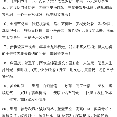
15、九重阳到来，八方好友齐贺：七色多彩生活美，六六大顺事业
成，五福临门好运来，四季平安神庇佑，三餐开胃身体健，两地相隔
常相思，一心一意祝你好！祝重阳节快乐！
16、重阳节将至，我把祝福送；送枝茱萸叶，灾祸无处躲；斟杯x酒，
幸福很长久；赠块重阳糕，事业步步高；邀你登x，增福又添寿。祝你
重阳节快乐，幸福快乐又安康！
17、步步登高开视野，年年重九胜春光。就让那些火红绚烂摄人心魄
的美景带去我最真切的问候：重阳节快乐！
18、庆国庆，贺重阳，两节连绵福运长；国安泰，人健康，便是人生
好时光；枫叶红，x黄，快乐好运到身旁；朋友心，真情扬，愿你日子
蜜如糖。
19、黄金时间——重阳；白银情意——珍藏；碧玉幸福——绵长；玛
瑙运气——兴旺；翡翠祝福——安康；钻石问候——限量；发往坐标
——你方。重阳踏秋心情爽！
20、重阳，徐徐秋风；淡淡菊丛，蓝蓝天空；高高山峰，奕奕青松；
殷殷关怀，皎皎月中；盈盈思念，脉脉情动；深深祝福，款款轻送。