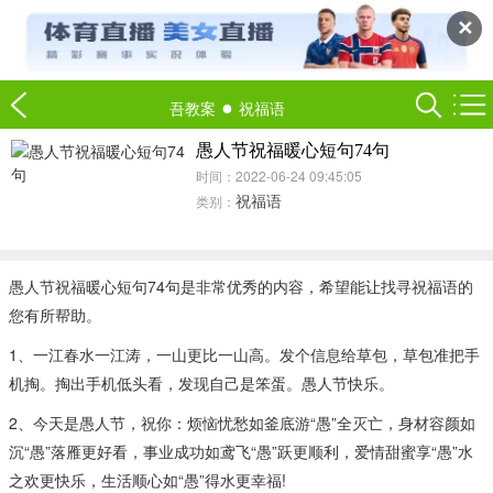
✕
●
吾教案
祝福语
愚人节祝福暖心短句74句
时间：2022-06-24 09:45:05
祝福语
类别：
愚人节祝福暖心短句74句是非常优秀的内容，希望能让找寻祝福语的
您有所帮助。
1、一江春水一江涛，一山更比一山高。发个信息给草包，草包准把手
机掏。掏出手机低头看，发现自己是笨蛋。愚人节快乐。
2、今天是愚人节，祝你：烦恼忧愁如釜底游“愚”全灭亡，身材容颜如
沉“愚”落雁更好看，事业成功如鸢飞“愚”跃更顺利，爱情甜蜜享“愚”水
之欢更快乐，生活顺心如“愚”得水更幸福!