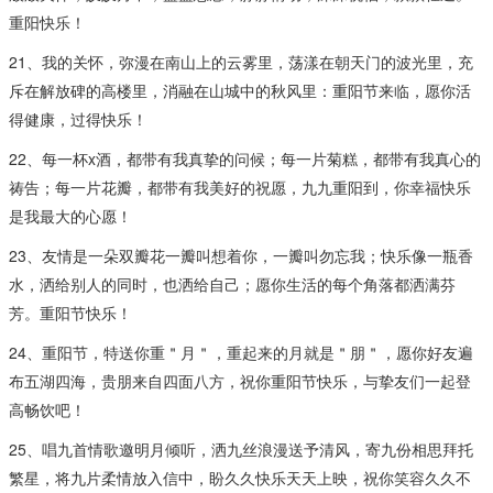
重阳快乐！
21、我的关怀，弥漫在南山上的云雾里，荡漾在朝天门的波光里，充
斥在解放碑的高楼里，消融在山城中的秋风里：重阳节来临，愿你活
得健康，过得快乐！
22、每一杯x酒，都带有我真挚的问候；每一片菊糕，都带有我真心的
祷告；每一片花瓣，都带有我美好的祝愿，九九重阳到，你幸福快乐
是我最大的心愿！
23、友情是一朵双瓣花一瓣叫想着你，一瓣叫勿忘我；快乐像一瓶香
水，洒给别人的同时，也洒给自己；愿你生活的每个角落都洒满芬
芳。重阳节快乐！
24、重阳节，特送你重＂月＂，重起来的月就是＂朋＂，愿你好友遍
布五湖四海，贵朋来自四面八方，祝你重阳节快乐，与挚友们一起登
高畅饮吧！
25、唱九首情歌邀明月倾听，洒九丝浪漫送予清风，寄九份相思拜托
繁星，将九片柔情放入信中，盼久久快乐天天上映，祝你笑容久久不