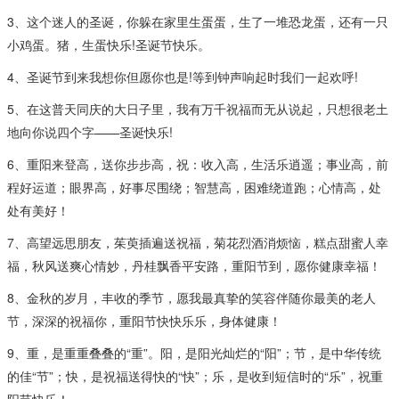
3、这个迷人的圣诞，你躲在家里生蛋蛋，生了一堆恐龙蛋，还有一只
小鸡蛋。猪，生蛋快乐!圣诞节快乐。
4、圣诞节到来我想你但愿你也是!等到钟声响起时我们一起欢呼!
5、在这普天同庆的大日子里，我有万千祝福而无从说起，只想很老土
地向你说四个字——圣诞快乐!
6、重阳来登高，送你步步高，祝：收入高，生活乐逍遥；事业高，前
程好运道；眼界高，好事尽围绕；智慧高，困难绕道跑；心情高，处
处有美好！
7、高望远思朋友，茱萸插遍送祝福，菊花烈酒消烦恼，糕点甜蜜人幸
福，秋风送爽心情妙，丹桂飘香平安路，重阳节到，愿你健康幸福！
8、金秋的岁月，丰收的季节，愿我最真挚的笑容伴随你最美的老人
节，深深的祝福你，重阳节快快乐乐，身体健康！
9、重，是重重叠叠的“重”。阳，是阳光灿烂的“阳”；节，是中华传统
的佳“节”；快，是祝福送得快的“快”；乐，是收到短信时的“乐”，祝重
阳节快乐！