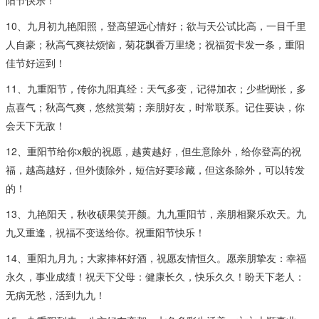
10、九月初九艳阳照，登高望远心情好；欲与天公试比高，一目千里
人自豪；秋高气爽祛烦恼，菊花飘香万里绕；祝福贺卡发一条，重阳
佳节好运到！
11、九重阳节，传你九阳真经：天气多变，记得加衣；少些惆怅，多
点喜气；秋高气爽，悠然赏菊；亲朋好友，时常联系。记住要诀，你
会天下无敌！
12、重阳节给你x般的祝愿，越黄越好，但生意除外，给你登高的祝
福，越高越好，但外债除外，短信好要珍藏，但这条除外，可以转发
的！
13、九艳阳天，秋收硕果笑开颜。九九重阳节，亲朋相聚乐欢天。九
九又重逢，祝福不变送给你。祝重阳节快乐！
14、重阳九月九；大家捧杯好酒，祝愿友情恒久。愿亲朋挚友：幸福
永久，事业成绩！祝天下父母：健康长久，快乐久久！盼天下老人：
无病无愁，活到九九！