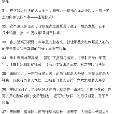
快乐！
31、在这普天同庆的大日子里，我有万千祝福而无从说起，只想很老
土地向你说四个字——圣诞快乐!
32、这个迷人的圣诞，你躲在家里生蛋蛋，生了一堆恐龙蛋，还有一
只小鸡蛋。猪，生蛋快乐!圣诞节快乐。
33、步步登高开视野，年年重九胜春光。就让那些火红绚烂摄人心魄
的美景带去我最真切的问候：重阳节快乐！
34、重】逢回首望高楼，【阳】下赏菊尽情游，【节】日登山茱萸
守，【快】乐相随祝福留，【乐】体安康送亲友。祝君重阳节快乐！
35、重阳又近，一声问候老人暖，两句祝福老人舒畅，三餐无忧老人
神爽，四肢有力老人气壮，五福临门老人吉祥，六六大顺老人寿享！
36、重阳节到了，也没啥好送你的，就送你一束x吧。可别小看它，你
可以用它酿成x酒，饮后无忧愁；还可制成x糕，吃后乐逍遥。重阳节
快乐！
37、庆国庆，贺重阳，两节连绵福运长；国安泰，人健康，便是人生