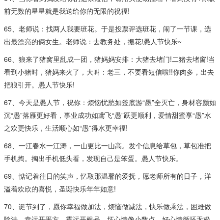
前无数的星星就是我送给你的无限的祝福!
65、老师说：找两人我要班花。于是投票评选班花，闹了一节课，选
出最漂亮的俩女生。老师说：去教务处，搬花!愚人节快乐~
66、狼来了猪窝里乱成一团，猪妈妈安排：大猪去堵门!二猪去堵窗!当
看到小猪时，猪妈来火了，大叫：老三，不要看短信啦!!你肉多，出去
把狼引开。愚人节快乐!
67、今天是愚人节，祝你：烦恼忧愁如釜底游“愚”全灭亡，身材容颜如
沉“愚”落雁更好看，事业成功如鸢飞“愚”跃更顺利，爱情甜蜜享“愚”水
之欢更快乐，生活顺心如“愚”得水更幸福!
68、一江春水一江涛，一山更比一山高。发个信息给草包，草包准把
手机掏。掏出手机低头看，发现自己是笨蛋。愚人节快乐。
69、惦记着往日的笑声，忆取那温馨的爱抚，愿老师所有的日子，洋
溢着欢欣的喜悦，圣诞快乐年年如意!
70、诞节到了，愿你幸福做加法，烦恼做减法，快乐做乘法，困难做
除法，幸运开平方，霉运开根号，坏心情像小数点，好心情循环无极