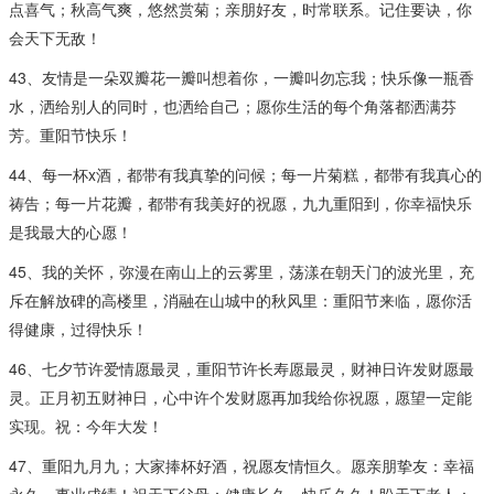
点喜气；秋高气爽，悠然赏菊；亲朋好友，时常联系。记住要诀，你
会天下无敌！
43、友情是一朵双瓣花一瓣叫想着你，一瓣叫勿忘我；快乐像一瓶香
水，洒给别人的同时，也洒给自己；愿你生活的每个角落都洒满芬
芳。重阳节快乐！
44、每一杯x酒，都带有我真挚的问候；每一片菊糕，都带有我真心的
祷告；每一片花瓣，都带有我美好的祝愿，九九重阳到，你幸福快乐
是我最大的心愿！
45、我的关怀，弥漫在南山上的云雾里，荡漾在朝天门的波光里，充
斥在解放碑的高楼里，消融在山城中的秋风里：重阳节来临，愿你活
得健康，过得快乐！
46、七夕节许爱情愿最灵，重阳节许长寿愿最灵，财神日许发财愿最
灵。正月初五财神日，心中许个发财愿再加我给你祝愿，愿望一定能
实现。祝：今年大发！
47、重阳九月九；大家捧杯好酒，祝愿友情恒久。愿亲朋挚友：幸福
永久，事业成绩！祝天下父母：健康长久，快乐久久！盼天下老人：