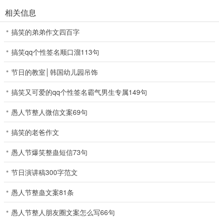
相关信息
搞笑的弟弟作文四百字
搞笑qq个性签名顺口溜113句
节日的教室│韩国幼儿园吊饰
搞笑又可爱的qq个性签名霸气男生专属149句
愚人节整人微信文案69句
搞笑的老爸作文
愚人节爆笑整蛊短信73句
节日演讲稿300字范文
愚人节整蛊文案81条
愚人节整人朋友圈文案怎么写66句