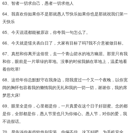
63、智者一切求自己，愚者一切求他人
64、我喜欢你如果你不是那就愚人节快乐如果你也是那就祝我们第一
天快乐
65、今天说谎都能被原谅，你夸我一句怎么了。
66、今天就是懦夫表白日了，大家有目标了吗?我不介意被做目标。
67、真想和你离开这俗世，去一个青山碧水的地方幽居。那里只有我
和你，眼前是一片翠绿的草地。没事的时候我躺在草地上，温柔地看
着你吃草!
68、这些年你总默默守在我身边，陪我度过一个又一个夜晚，以你宽
阔的胸怀包容着我的懒惰我的无礼和我的一切一切，谢谢你，我的席
梦思大床!
69、眼里全是你，心里都是你，一片真爱在这个日子好甜蜜。念的都
是你，全部都是你，愚人节里也只为你倾心。愚人节，对你的爱，我
不说假话。
70、早告诉你有些软件别安装，你偏不信。这下好吧，为手机安全，