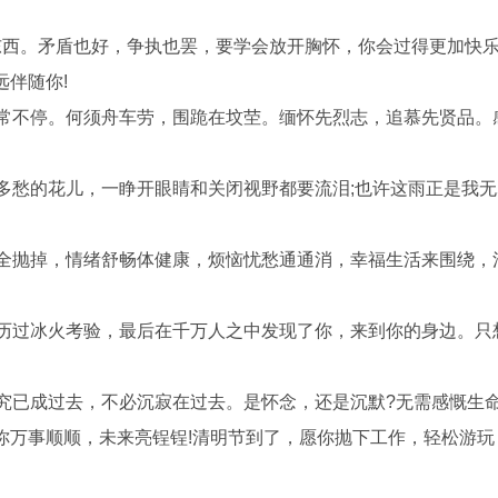
东西。矛盾也好，争执也罢，要学会放开胸怀，你会过得更加快
伴随你!
沥常不停。何须舟车劳，围跪在坟茔。缅怀先烈志，追慕先贤品。
多愁的花儿，一睁开眼睛和关闭视野都要流泪;也许这雨正是我
活全抛掉，情绪舒畅体健康，烦恼忧愁通通消，幸福生活来围绕，
经历过冰火考验，最后在千万人之中发现了你，来到你的身边。只
终究已成过去，不必沉寂在过去。是怀念，还是沉默?无需感慨生
你万事顺顺，未来亮锃锃!清明节到了，愿你抛下工作，轻松游玩