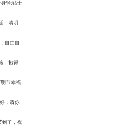
身轻;贴士
延。清明
恼，自由自
施，抱得
清明节幸福
她好，请你
节到了，祝