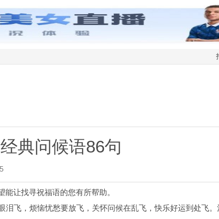
经典问候语86句
5
希望能让找寻祝福语的您有所帮助。
浓眼泪飞，烦恼忧愁要放飞，关怀问候在乱飞，快乐好运到处飞。