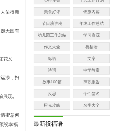
心得体会
个人工作计划
美食好评
锦旗内容
故人佑得新
节日演讲稿
年终工作总结
只愿天国有
幼儿园工作总结
学习资源
作文大全
祝福语
标语
文案
红花又
诗词
中学教案
财运添，扫
故事100篇
辞职报告
反思
个性签名
前展现。
橙光攻略
名字大全
浓情蜜意何
最新祝福语
预祝幸福