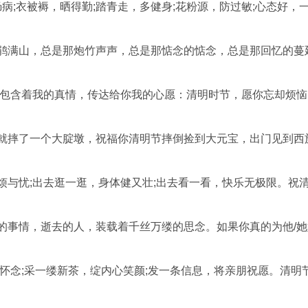
肠病;衣被褥，晒得勤;踏青走，多健身;花粉源，防过敏;心态好，一
杜鹃满山，总是那炮竹声声，总是那惦念的惦念，总是那回忆的蔓
雨包含着我的真情，传达给你我的心愿：清明时节，愿你忘却烦
心就摔了一个大腚墩，祝福你清明节摔倒捡到大元宝，出门见到西
烦与忧;出去逛一逛，身体健又壮;出去看一看，快乐无极限。祝
的事情，逝去的人，装载着千丝万缕的思念。如果你真的为他/
心怀念;采一缕新茶，绽内心笑颜;发一条信息，将亲朋祝愿。清明