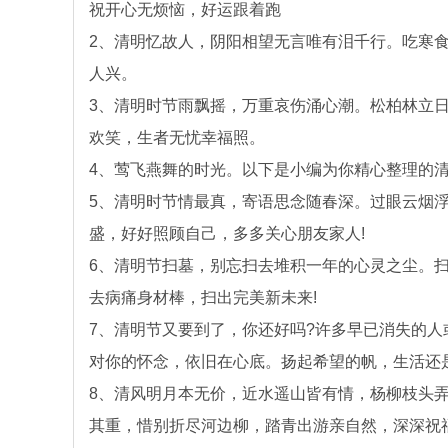
祝开心无烦恼，好运跟着跑
2、清明忆故人，阴阳相望无言唯有泪千行。吃寒
人兴。
3、清明时节雨飘摇，万重哀伤涌心潮。松柏林立
欢笑，生者无忧幸福照。
4、莺飞燕舞的时光。以下是小编为你精心整理的
5、清明时节情最真，寄语思念随春深。过眼云烟
盛，好好照顾自己，多多关心朋友家人!
6、清明节扫墓，别忘扫去堆积一年的心灵之尘。
去病痛身材棒，扫出完美新未来!
7、清明节又要到了，你还好吗?许多早已消失的
对你的怀念，依旧在心底。扬起希望的帆，生活还
8、清风明月本无价，近水遥山皆有情，杨柳枝头
其重，惜别折尽河边柳，踏青出游亲自然，深深祝