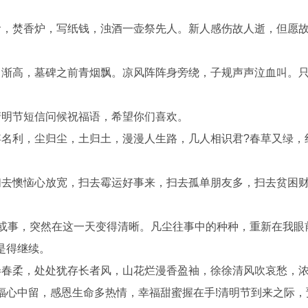
食，焚香炉，写纸钱，浊酒一壶祭先人。新人感伤故人逝，但愿
日渐高，墓碑之前青烟飘。凉风阵阵身旁绕，子规声声泣血叫。
清明节短信问候祝福语，希望你们喜欢。
浮名利，尘归尘，土归土，漫漫人生路，几人相识君?春草又绿，
扫去懊恼心放宽，扫去霉运好事来，扫去孤单朋友多，扫去贫困
人或事，突然在这一天变得清晰。凡尘往事中的种种，重新在我眼
是得继续。
弄春柔，处处犹存长者风，山花烂漫香盈袖，徐徐清风吹哀愁，
福心中留，感恩生命多热情，幸福甜蜜握在手!清明节到来之际，