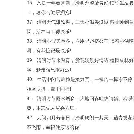
36、又是一年春来到，清明郊游踏青好;忙碌生活
上，愿你与健康拥抱!
37、清明天气难预料，三天小假美滋滋;懒觉睡到
圆，活在当下得快乐!
38、清明小假美事多，不用早起挤公车;喝着小酒
呵，有我惦记最快乐!
39、清明时节来踏青，赏花观景好情绪;植树成林
筝，赶走晦气来好运!
40、生活中的苦难像是接力赛，一棒传一棒永不
相互扶持，牵手同行!
41、清明时节雨水增多，大地回春吐故纳新。春
奠，不忘先人尽兴方归。
42、人间四月芳菲日，清明爽朗一片天，踏青赏
不飞雨，幸福健康送给你!