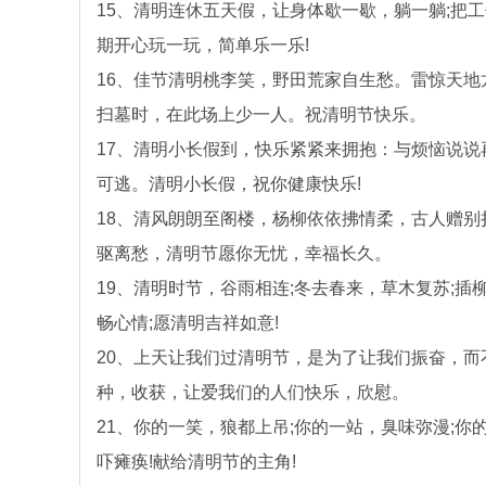
15、清明连休五天假，让身体歇一歇，躺一躺;把
期开心玩一玩，简单乐一乐!
16、佳节清明桃李笑，野田荒家自生愁。雷惊天
扫墓时，在此场上少一人。祝清明节快乐。
17、清明小长假到，快乐紧紧来拥抱：与烦恼说
可逃。清明小长假，祝你健康快乐!
18、清风朗朗至阁楼，杨柳依依拂情柔，古人赠
驱离愁，清明节愿你无忧，幸福长久。
19、清明时节，谷雨相连;冬去春来，草木复苏;插
畅心情;愿清明吉祥如意!
20、上天让我们过清明节，是为了让我们振奋，
种，收获，让爱我们的人们快乐，欣慰。
21、你的一笑，狼都上吊;你的一站，臭味弥漫;你
吓瘫痪!献给清明节的主角!