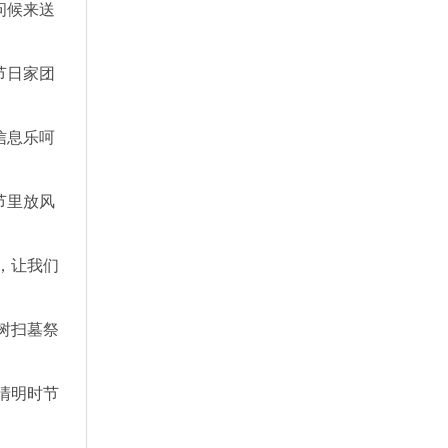
问候来送
节日家团
信息乐呵
节里放风
，让我们
树扫墓祭
清明时节