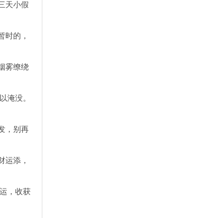
三天小假
暂时的，
烟雾缭绕
难以淹没。
发，别再
财运添，
好运，收获