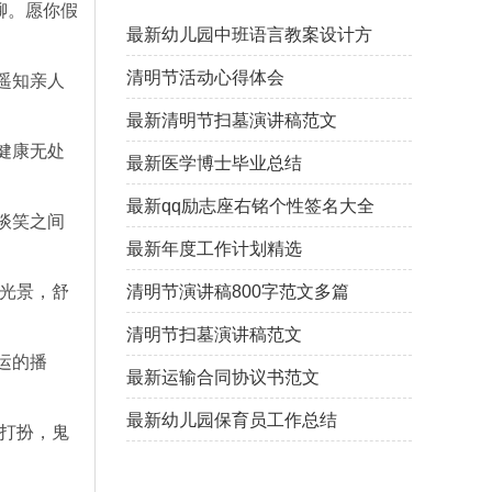
聊。愿你假
最新幼儿园中班语言教案设计方
案
清明节活动心得体会
遥知亲人
最新清明节扫墓演讲稿范文
健康无处
最新医学博士毕业总结
最新qq励志座右铭个性签名大全
谈笑之间
114句
最新年度工作计划精选
花光景，舒
清明节演讲稿800字范文多篇
清明节扫墓演讲稿范文
运的播
最新运输合同协议书范文
最新幼儿园保育员工作总结
一打扮，鬼