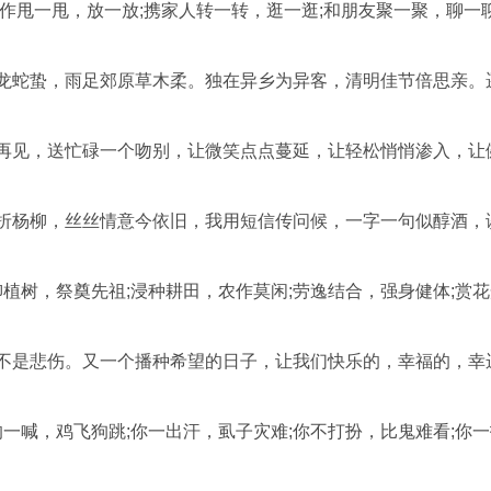
工作甩一甩，放一放;携家人转一转，逛一逛;和朋友聚一聚，聊一
地龙蛇蛰，雨足郊原草木柔。独在异乡为异客，清明佳节倍思亲。
说再见，送忙碌一个吻别，让微笑点点蔓延，让轻松悄悄渗入，让
别折杨柳，丝丝情意今依旧，我用短信传问候，一字一句似醇酒，
柳植树，祭奠先祖;浸种耕田，农作莫闲;劳逸结合，强身健体;赏
而不是悲伤。又一个播种希望的日子，让我们快乐的，幸福的，幸
的一喊，鸡飞狗跳;你一出汗，虱子灾难;你不打扮，比鬼难看;你