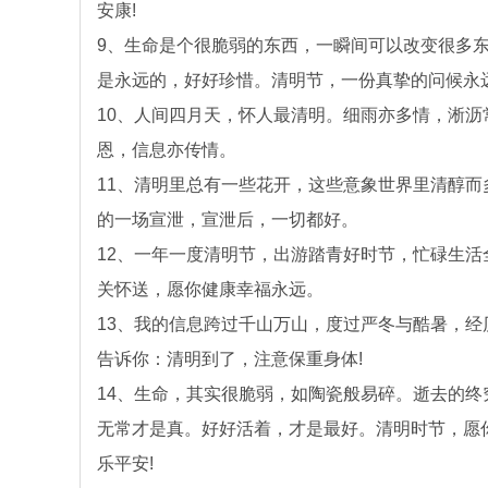
安康!
9、生命是个很脆弱的东西，一瞬间可以改变很多
是永远的，好好珍惜。清明节，一份真挚的问候永远
10、人间四月天，怀人最清明。细雨亦多情，淅
恩，信息亦传情。
11、清明里总有一些花开，这些意象世界里清醇而
的一场宣泄，宣泄后，一切都好。
12、一年一度清明节，出游踏青好时节，忙碌生
关怀送，愿你健康幸福永远。
13、我的信息跨过千山万山，度过严冬与酷暑，
告诉你：清明到了，注意保重身体!
14、生命，其实很脆弱，如陶瓷般易碎。逝去的
无常才是真。好好活着，才是最好。清明时节，愿
乐平安!