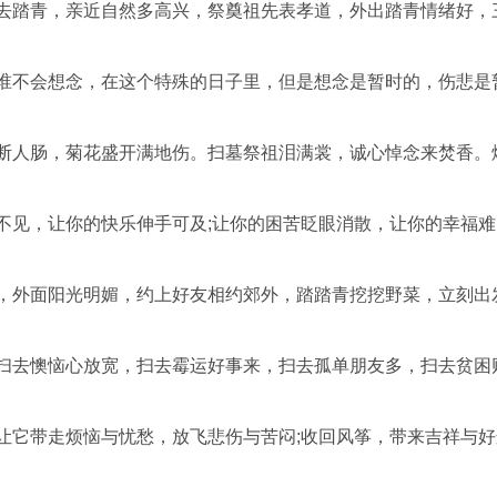
绪去踏青，亲近自然多高兴，祭奠祖先表孝道，外出踏青情绪好，
说谁不会想念，在这个特殊的日子里，但是想念是暂时的，伤悲是
风断人肠，菊花盛开满地伤。扫墓祭祖泪满裳，诚心悼念来焚香。
不见，让你的快乐伸手可及;让你的困苦眨眼消散，让你的幸福
来，外面阳光明媚，约上好友相约郊外，踏踏青挖挖野菜，立刻出
。扫去懊恼心放宽，扫去霉运好事来，扫去孤单朋友多，扫去贫困
让它带走烦恼与忧愁，放飞悲伤与苦闷;收回风筝，带来吉祥与