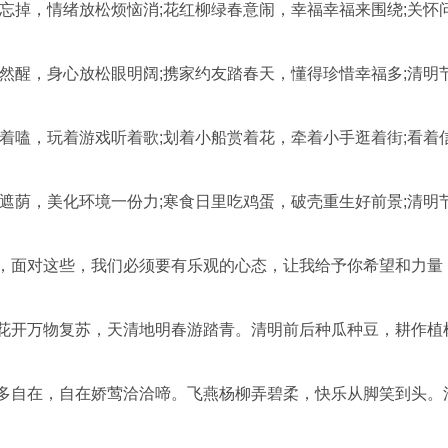
要忘掉，情绪放松烦恼消;花红柳绿春意闹，幸福幸福来围绕;关怀
自然醒，身心放松眼明阔;携家约友踏春天，懂得珍惜幸福多;清明
唠着嗑，玩着游戏听着歌;划着小船赏着花，牵着小手逛着街;看着
好遮荫，美化环境一份力;寒食日里吃鸡蛋，破壳重生好前景;清明
停，面对这些，我们必须要有乐观的心态，让我给予你希望和力量
暧花开万物复苏，天清地明春游踏青。清明前后种瓜种豆，耕作植
花多自在，自在娇莺洽洽啼。飞燕杨柳弄碧柔，快乐从脚笑到头。