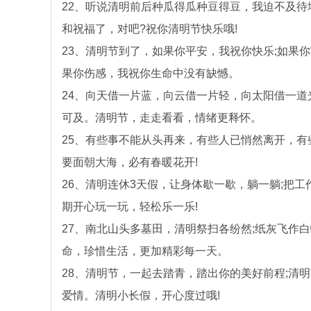
22、听说清明前后种瓜得瓜种豆得豆，我迫不及
和祝福了，对吧?祝你清明节快乐哦!
23、清明节到了，如果你平安，我祝你快乐;如果你
果你伤感，我祝你生命中没有缺憾。
24、向天借一片蓝，向云借一片轻，向太阳借一
可及。清明节，走走看看，情绪更释怀。
25、有些事不能从头再来，有些人已悄然离开，
要面朝大海，必有春暖花开!
26、清明连休3天假，让身体歇一歇，躺一躺;把
期开心玩一玩，轻松乐一乐!
27、南北山头多墓田，清明祭扫各纷然;纸灰飞作
命，珍惜生活，更加精彩每一天。
28、清明节，一起去踏青，踏出你的美好前程;清
爱情。清明小长假，开心度过哦!