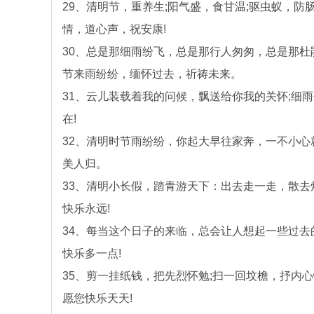
29、清明节，重养生;阳气盛，食甘温;驱虫蚁，防
情，道心声，祝安康!
30、总是那细雨纷飞，总是那行人匆匆，总是那
节来雨纷纷，缅怀过去，祈祷未来。
31、云儿装载着我的问候，飘送给你我的关怀;细
在!
32、清明时节雨纷纷，你起大早往家奔，一不小
美人归。
33、清明小长假，踏青游天下：出去走一走，散去
快乐永远!
34、每当这个日子的来临，总会让人想起一些过去
快乐多一点!
35、剪一挂纸钱，把先烈怀勉;扫一回坟檐，抒内
愿您快乐天天!