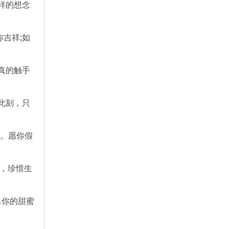
样的想念
吉祥;如
真的触手
此刻，只
聊。愿你假
人，珍惜生
出你的甜蜜