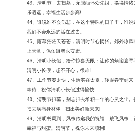
43、清明节，去扫墓，无限缅怀众先祖，换换情
乐逍遥，幸福生活步步高!
44、谁说谁不会伤悲，在这个特殊的日子里，谁
我们不会永远的活在过去。
45、雨幕茫茫天苍苍，清明时节心惆怅。郊外凉
上天堂，保佑逝者永安康。
46、清明小长假，给你惊喜无限：让你的烦恼遍寻
清明小长假，想不开心，很难!
47、工作节奏太快，生活实在太累，转眼春季到
等待，祝你清明小长假过得愉快!
48、清明节扫墓，别忘扫去堆积一年的心灵之尘
扫去病痛身材棒，扫出美好新未来!
49、清明书局到，风筝传递我的祝福：放飞风筝，
幸福与甜蜜。清明节，祝你未来顺利!