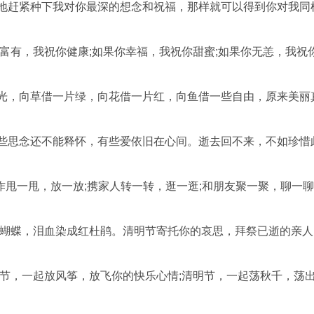
待地赶紧种下我对你最深的想念和祝福，那样就可以得到你对我同
富有，我祝你健康;如果你幸福，我祝你甜蜜;如果你无恙，我祝你
道光，向草借一片绿，向花借一片红，向鱼借一些自由，原来美丽
有些思念还不能释怀，有些爱依旧在心间。逝去回不来，不如珍惜
工作甩一甩，放一放;携家人转一转，逛一逛;和朋友聚一聚，聊一
白蝴蝶，泪血染成红杜鹃。清明节寄托你的哀思，拜祭已逝的亲
明节，一起放风筝，放飞你的快乐心情;清明节，一起荡秋千，荡