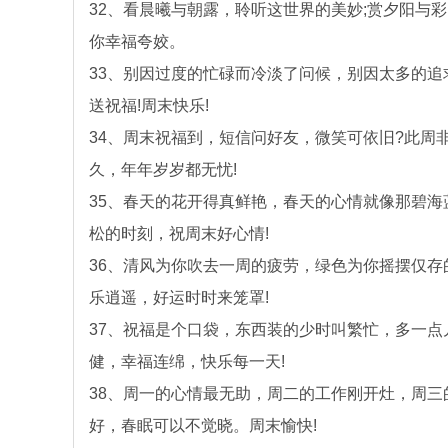
32、看晨曦与朝露，聆听这世界的美妙;赏夕阳与
你幸福夸姣。
33、别因过度的忙碌而冷淡了问候，别因太多的
送祝福!周末快乐!
34、周末祝福到，短信问好友，微笑可依旧?此
久，年年岁岁都无忧!
35、春天的花开得真鲜艳，春天的心情就像那碧
松的时刻，祝周末好心情!
36、清风为你吹去一周的疲劳，绿色为你摇摆仅
乐逍遥，好运时时来笼罩!
37、祝福是个口袋，东西装的少时叫繁忙，多一
健，幸福连绵，快乐每一天!
38、周一的心情最无助，周二的工作刚开灶，周
好，春眠可以不觉晓。周末愉快!