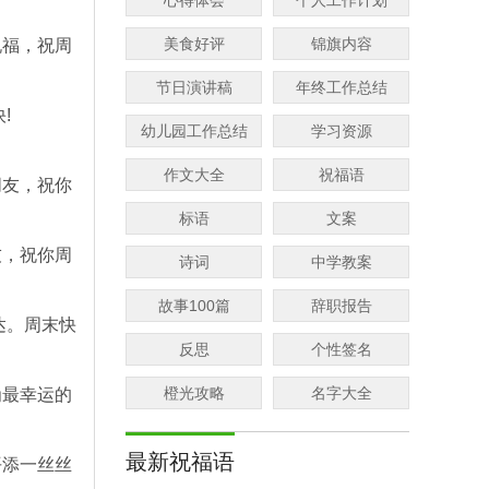
心得体会
个人工作计划
美食好评
锦旗内容
祝福，祝周
节日演讲稿
年终工作总结
!
幼儿园工作总结
学习资源
作文大全
祝福语
朋友，祝你
标语
文案
友，祝你周
诗词
中学教案
故事100篇
辞职报告
达。周末快
反思
个性签名
橙光攻略
名字大全
为最幸运的
最新祝福语
平添一丝丝