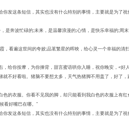
定给你发这条短信，其实也没有什么特别的事情，主要就是为了祝
子，是奔波忙碌的;未来，是温馨浪漫的;心情，是快乐幸福的;周
彩霞，看遍这世间的夸姣;品茗繁星的晖映，给心灵一个幸福的清
右，给你按摩，为你捶背，甜言蜜语哄你入睡，祝你晚安，<好人
鼻涕就不好看啦。猪脑不要想太多，天气热猪脚不用盖了，好了，
身白色的衣服。你看不见我的脚，却只能看到我白色的衣服上有红
候看好嘴巴在哪。"
定给你发这条短信，其实也没有什么特别的事情，主要就是为了祝