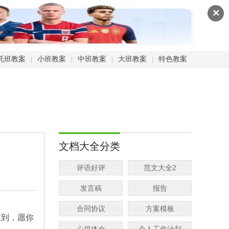
✕
托班教案
小班教案
中班教案
大班教案
特色教案
|
|
|
|
文档大全分类
评语好评
范文大全2
发言稿
报告
合同协议
方案模板
末到，愿你