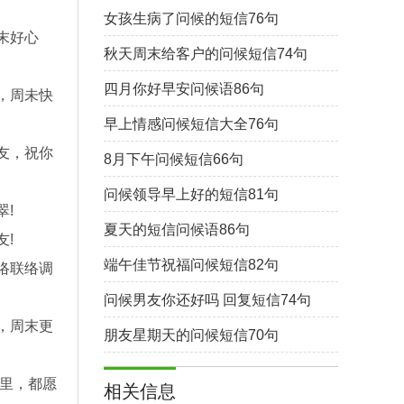
女孩生病了问候的短信76句
末好心
秋天周末给客户的问候短信74句
四月你好早安问候语86句
，周未快
早上情感问候短信大全76句
友，祝你
8月下午问候短信66句
问候领导早上好的短信81句
!
夏天的短信问候语86句
!
端午佳节祝福问候短信82句
络联络调
问候男友你还好吗 回复短信74句
，周末更
朋友星期天的问候短信70句
哪里，都愿
相关信息