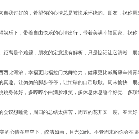
用来自我讨好的，希望你的心情总是被快乐环绕的。朋友，祝你周
可得娱乐下，带着自由快乐的心情出行，带着美满幸福回家。祝你
题，距离是个难题，朋友的定意没有解析，只是惦记让它清晰，朋
西西比河浓，幸福更比福拉门戈舞给力，健康更比威斯康辛州青翠
的真趣。让匆匆的脚步停停，让忙碌的自己歇歇。周末愉快，朋友
蹦跳跳身体好，多哼哼小曲满脸堆笑，多休息休息睡个好觉，多联
三的会议想睡觉，周四的总结太痛苦，周五的花开又一度。春天好
甜美的心情在星空下，皎洁如画，月光如纱。不管周末的你会在