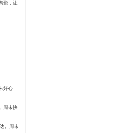
聚聚，让
末好心
，周未快
表达。周末