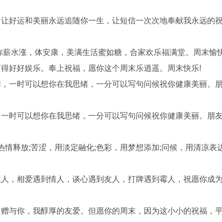
，让好运和美丽永远追随你一生，让短信一次次地奉献我永远的
你薪水涨，体安康，美满生活蜜如糖，合家欢乐福满堂。周末愉快
可得好好娱乐。奉上祝福，愿你这个周末乐逍遥。周末快乐!
季，一时可以想你在我思绪，一分可以写句问候祝你健康美丽。
，一时可以想你在我思绪，一分可以写句问候祝你健康美丽。朋
热情释放;苦涩，用淡定融化;色彩，用梦想添加;问候，用清凉表
故人，相爱遇到情人，谈心遇到友人，打牌遇到霉人，祝愿你成
。赠与你，我醇厚的友爱。但愿你的周末，因为这小小的祝福，