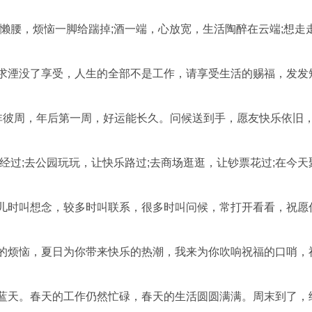
伸懒腰，烦恼一脚给踹掉;酒一端，心放宽，生活陶醉在云端;想走
追求湮没了享受，人生的全部不是工作，请享受生活的赐福，发发
周非彼周，年后第一周，好运能长久。问候送到手，愿友快乐依旧
经过;去公园玩玩，让快乐路过;去商场逛逛，让钞票花过;在今天
点儿时叫想念，较多时叫联系，很多时叫问候，常打开看看，祝愿
存的烦恼，夏日为你带来快乐的热潮，我来为你吹响祝福的口哨，
海蓝天。春天的工作仍然忙碌，春天的生活圆圆满满。周末到了，