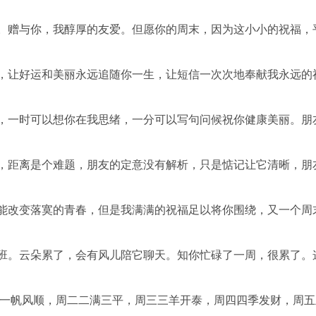
在。赠与你，我醇厚的友爱。但愿你的周末，因为这小小的祝福，
风，让好运和美丽永远追随你一生，让短信一次次地奉献我永远的
季，一时可以想你在我思绪，一分可以写句问候祝你健康美丽。朋
题，距离是个难题，朋友的定意没有解析，只是惦记让它清晰，朋
不能改变落寞的青春，但是我满满的祝福足以将你围绕，又一个周
换班。云朵累了，会有风儿陪它聊天。知你忙碌了一周，很累了。
一一帆风顺，周二二满三平，周三三羊开泰，周四四季发财，周