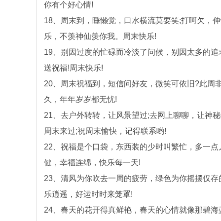
你有个好心情!
18、周末到，睡懒觉，口水横流莫要笑;打呵欠，
乐，不羡神仙羡你我。周末快乐!
19、别因过度的忙碌而冷淡了问候，别因太多的
送祝福!周末快乐!
20、周末祝福到，短信问好友，微笑可依旧?此
久，年年岁岁都无忧!
21、去户外转转，让风景望过;去网上聊聊，让神秘
周末来过;祝周末愉快，记得联系哟!
22、祝福是个口袋，东西装的少时叫繁忙，多一
健，幸福连绵，快乐每一天!
23、清风为你吹去一周的疲劳，绿色为你摇摆仅
乐逍遥，好运时时来笼罩!
24、春天的花开得真鲜艳，春天的心情就像那碧