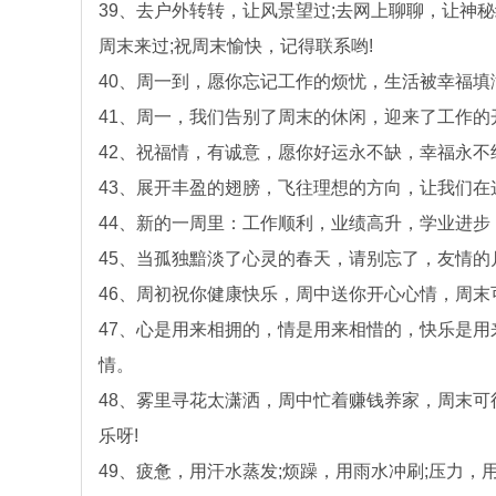
39、去户外转转，让风景望过;去网上聊聊，让神秘
周末来过;祝周末愉快，记得联系哟!
40、周一到，愿你忘记工作的烦忧，生活被幸福填
41、周一，我们告别了周末的休闲，迎来了工作的
42、祝福情，有诚意，愿你好运永不缺，幸福永不
43、展开丰盈的翅膀，飞往理想的方向，让我们在
44、新的一周里：工作顺利，业绩高升，学业进
45、当孤独黯淡了心灵的春天，请别忘了，友情的
46、周初祝你健康快乐，周中送你开心心情，周末
47、心是用来相拥的，情是用来相惜的，快乐是
情。
48、雾里寻花太潇洒，周中忙着赚钱养家，周末
乐呀!
49、疲惫，用汗水蒸发;烦躁，用雨水冲刷;压力，