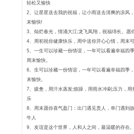
轻松又愉快
2、让星星送去我的祝福，让小雨送去清爽的凉风
末愉快!
3、灿烂春光，情涌大江;龙飞凤翔，祝福绵长。愿
4、周初祝你健康快乐，周中送你开心心情，周末
5、一生可以珍藏一份情谊，一年可以看遍幸福四
周末愉快。
6、生可以珍藏一份情谊，一年可以看遍幸福四季
末愉快。
7、疲惫，用汗水蒸发;烦躁，用雨水冲刷;压力，用
乐
8、周末愿你喜气盈门：出门遇见贵人，串门遇到
牛人
9、友谊是这个世界，人和人之间，最温暖的存在