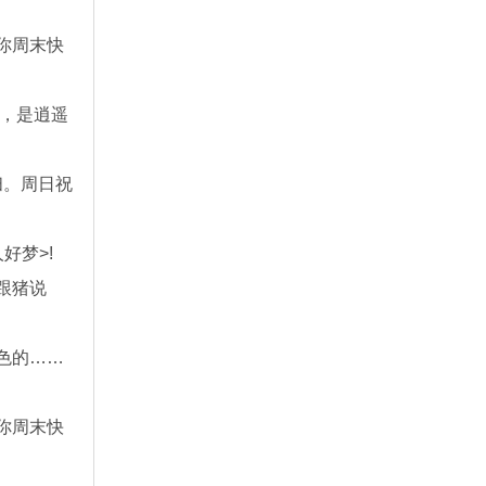
你周末快
末，是逍遥
扫。周日祝
好梦>!
跟猪说
色的……
你周末快