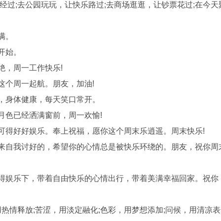
经过;去公园玩玩，让快乐路过;去商场逛逛，让钞票花过;在今天
满。
开始。
绝，周一工作快乐!
这个周一起航。朋友，加油!
步，身体健康，每天笑口常开。
月色已经洒满窗前，周一欢愉!
可得好好娱乐。奉上祝福，愿你这个周末乐逍遥。周末快乐!
用来自我讨好的，希望你的心情总是被快乐环绕的。朋友，祝你周
可得娱乐下，带着自由快乐的心情出行，带着美满幸福回家。祝你
用热情释放;苦涩，用淡定融化;色彩，用梦想添加;问候，用清凉