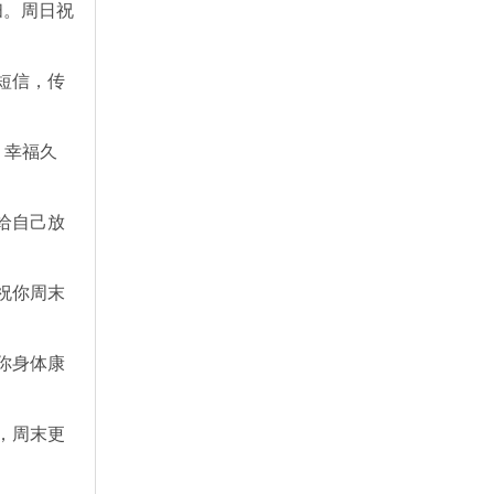
扫。周日祝
短信，传
，幸福久
给自己放
祝你周末
你身体康
，周末更