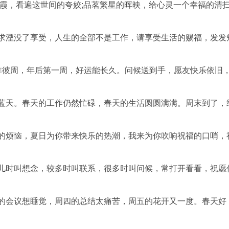
彩霞，看遍这世间的夸姣;品茗繁星的晖映，给心灵一个幸福的清
追求湮没了享受，人生的全部不是工作，请享受生活的赐福，发发
周非彼周，年后第一周，好运能长久。问候送到手，愿友快乐依旧
海蓝天。春天的工作仍然忙碌，春天的生活圆圆满满。周末到了，
存的烦恼，夏日为你带来快乐的热潮，我来为你吹响祝福的口哨，
点儿时叫想念，较多时叫联系，很多时叫问候，常打开看看，祝愿
三的会议想睡觉，周四的总结太痛苦，周五的花开又一度。春天好