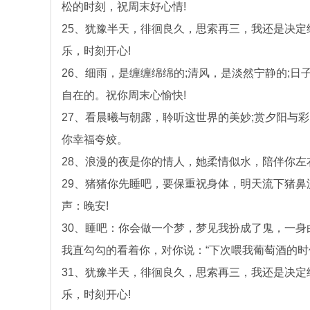
松的时刻，祝周末好心情!
25、犹豫半天，徘徊良久，思索再三，我还是决
乐，时刻开心!
26、细雨，是缠缠绵绵的;清风，是淡然宁静的;日
自在的。祝你周末心愉快!
27、看晨曦与朝露，聆听这世界的美妙;赏夕阳与
你幸福夸姣。
28、浪漫的夜是你的情人，她柔情似水，陪伴你左
29、猪猪你先睡吧，要保重祝身体，明天流下猪
声：晚安!
30、睡吧：你会做一个梦，梦见我扮成了鬼，一
我直勾勾的看着你，对你说：“下次喂我葡萄酒的时
31、犹豫半天，徘徊良久，思索再三，我还是决
乐，时刻开心!