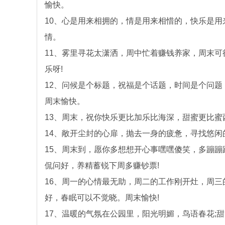
愉快。
10、心是用来相拥的，情是用来相惜的，快乐是
情。
11、雾里寻花太潇洒，周中忙着赚钱养家，周末
乐呀!
12、问候是个标题，祝福是个话题，时间是个问
周末愉快。
13、周末，祝你快乐更比加乐比海深，甜蜜更比蜜
14、敞开尘封的心扉，抛去一身的疲惫，寻找悠闲
15、周末到，愿你多想想开心事嘿嘿傻笑，多蹦
侃问好，养精蓄锐下周多赚钞票!
16、周一的心情最无助，周二的工作刚开灶，周
好，春眠可以不觉晓。周末愉快!
17、温暖的气氛在公园里，阳光明媚，鸟语春花;