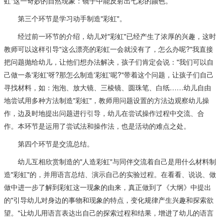
虹"这一奇妙的自然现象：镜子中能反射出七彩的颜色。
第三个环节是学习动手制造"彩虹"。
经过前一环节的介绍，幼儿对"彩虹"已经产生了浓厚的兴趣，这时
教师可以这样引导"这么漂亮的彩虹一会就没有了，怎么办呢?"我直接
把问题抛给幼儿，让他们想办法解决，孩子们肯定会说："我们可以自
己做一条'彩虹'呀?那怎么制造'彩虹'呢?"带着这个问题，让孩子们自己
寻找材料，如：泡泡、放大镜、三棱镜、圆珠笔、白纸……幼儿自由
地尝试用多种方法制造"彩虹"，教师用问题设置的方法边观察幼儿操
作，边及时地提出问题进行引导，幼儿在尝试操作过程中交流、合
作。本环节是运用了尝试法和操作法，也是活动的难点之处。
第四个环节是交流总结。
幼儿互相欣赏制造的"人造彩虹"与同伴交流着自己是用什么材料制
造"彩虹"的，并用语言总结、演示自己的实验过程。在看看、说说、做
做中进一步了解到彩虹这一现象的由来，真正做到了《大纲》中提出
的"引导幼儿对身边的事物和现象的特点，变化规律产生兴趣和探索欲
望。"让幼儿用语言表达出自己的探索过程和结果，增进了幼儿的语言