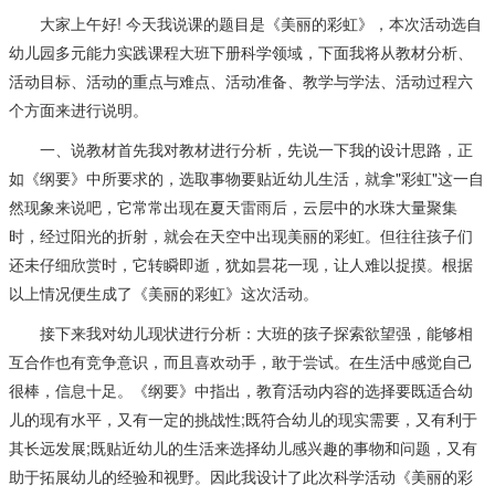
大家上午好! 今天我说课的题目是《美丽的彩虹》，本次活动选自
幼儿园多元能力实践课程大班下册科学领域，下面我将从教材分析、
活动目标、活动的重点与难点、活动准备、教学与学法、活动过程六
个方面来进行说明。
一、说教材首先我对教材进行分析，先说一下我的设计思路，正
如《纲要》中所要求的，选取事物要贴近幼儿生活，就拿"彩虹"这一自
然现象来说吧，它常常出现在夏天雷雨后，云层中的水珠大量聚集
时，经过阳光的折射，就会在天空中出现美丽的彩虹。但往往孩子们
还未仔细欣赏时，它转瞬即逝，犹如昙花一现，让人难以捉摸。根据
以上情况便生成了《美丽的彩虹》这次活动。
接下来我对幼儿现状进行分析：大班的孩子探索欲望强，能够相
互合作也有竞争意识，而且喜欢动手，敢于尝试。在生活中感觉自己
很棒，信息十足。《纲要》中指出，教育活动内容的选择要既适合幼
儿的现有水平，又有一定的挑战性;既符合幼儿的现实需要，又有利于
其长远发展;既贴近幼儿的生活来选择幼儿感兴趣的事物和问题，又有
助于拓展幼儿的经验和视野。因此我设计了此次科学活动《美丽的彩