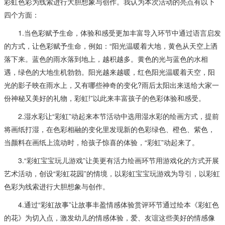
彩虹色彩为线索进行大胆想象与创作。我认为本次活动的亮点有以下
四个方面：
1.当色彩赋予生命，体验和感受更加丰富导入环节中通过语言启发
的方式，让色彩赋予生命，例如：“阳光温暖着大地，黄色从天空上洒
落下来。蓝色的雨水落到地上，越积越多。黄色的光与蓝色的水相
遇，绿色的大地生机勃勃。阳光越来越暖，红色阳光温暖着天空，阳
光的影子映在雨水上，又有哪些神奇的变化?雨后太阳出来送给大家一
份神秘又美好的礼物，彩虹!”以此来丰富孩子的色彩体验和感受。
2.湿水彩让“彩虹”动起来本节活动中选用湿水彩的绘画方式，提前
将画纸打湿，在色彩相融的变化里发现新的色彩绿色、橙色、紫色，
当颜料在画纸上流动时，给孩子惊喜的体验，“彩虹”动起来了。
3.“彩虹宝宝玩儿游戏”让美更有活力绘画环节用游戏化的方式开展
艺术活动，创设“彩虹花园”的情境，以彩虹宝宝玩游戏为导引，以彩虹
色彩为线索进行大胆想象与创作。
4.通过“彩虹故事”让故事丰盈情感体验赏评环节通过绘本《彩虹色
的花》为切入点，激发幼儿的情感体验，爱、友谊这些美好的情感像