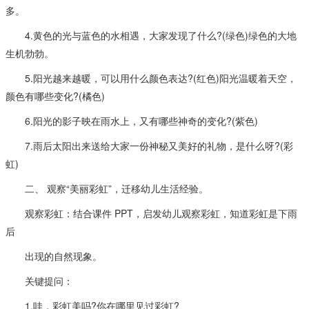
多。
4.黄色的光与蓝色的水相遇，大家发现了什么?(绿色)绿色的大地
生机勃勃。
5.阳光越来越暖，可以用什么颜色表达?(红色)阳光温暖着天空，
颜色有哪些变化?(橘色)
6.阳光的影子映在雨水上，又有哪些神奇的变化?(紫色)
7.雨后太阳出来送给大家一份神秘又美好的礼物，是什么呀?(彩
虹)
二、 观察“美丽彩虹”，迁移幼儿生活经验。
观察彩虹：结合课件 PPT，启发幼儿观察彩虹，知道彩虹是下雨
后
出现的自然现象。
关键提问：
1.哇，彩虹美吗?你在哪里见过彩虹?