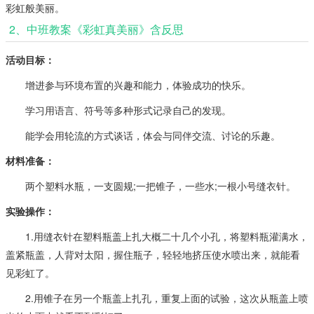
彩虹般美丽。
2、中班教案《彩虹真美丽》含反思
活动目标：
增进参与环境布置的兴趣和能力，体验成功的快乐。
学习用语言、符号等多种形式记录自己的发现。
能学会用轮流的方式谈话，体会与同伴交流、讨论的乐趣。
材料准备：
两个塑料水瓶，一支圆规;一把锥子，一些水;一根小号缝衣针。
实验操作：
1.用缝衣针在塑料瓶盖上扎大概二十几个小孔，将塑料瓶灌满水，
盖紧瓶盖，人背对太阳，握住瓶子，轻轻地挤压使水喷出来，就能看
见彩虹了。
2.用锥子在另一个瓶盖上扎孔，重复上面的试验，这次从瓶盖上喷