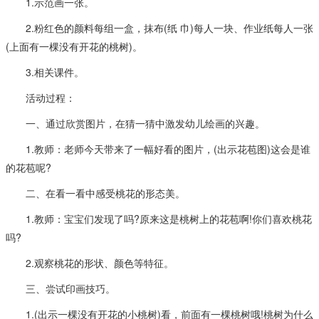
1.示范画一张。
2.粉红色的颜料每组一盒，抹布(纸 巾)每人一块、作业纸每人一张
(上面有一棵没有开花的桃树)。
3.相关课件。
活动过程：
一、通过欣赏图片，在猜一猜中激发幼儿绘画的兴趣。
1.教师：老师今天带来了一幅好看的图片，(出示花苞图)这会是谁
的花苞呢?
二、在看一看中感受桃花的形态美。
1.教师：宝宝们发现了吗?原来这是桃树上的花苞啊!你们喜欢桃花
吗?
2.观察桃花的形状、颜色等特征。
三、尝试印画技巧。
1.(出示一棵没有开花的小桃树)看，前面有一棵桃树哦!桃树为什么