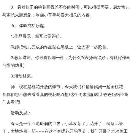
3、看着孩子的桃花画得差不多的时候，可以根据需要，启发幼儿
与家长大胆想象，添画小草等与春天相关的内容。
五、体验成功乐趣。
1.作品展示，相互欣赏评价。
教师把幼儿完成的作品贴在黑板上，让大家一起欣赏。
2.教师讲评。你最喜欢哪一件，为什么?(表扬画得好，有良好作画
习惯的幼儿)
3.活动结束。
师：现在是桃花开放的季节，今天我们和爸爸妈妈一起画桃花，
那你们想不想去看看真的桃花呢?(想)这个周末我们就让爸爸妈妈带我
们去看吧!
活动反思：
春天是一个五彩斑斓的世界，小草发芽了、花开了、柳条儿绿
了，大地焕然一新------在这个春暖花开的季节，我们开展了本次美工