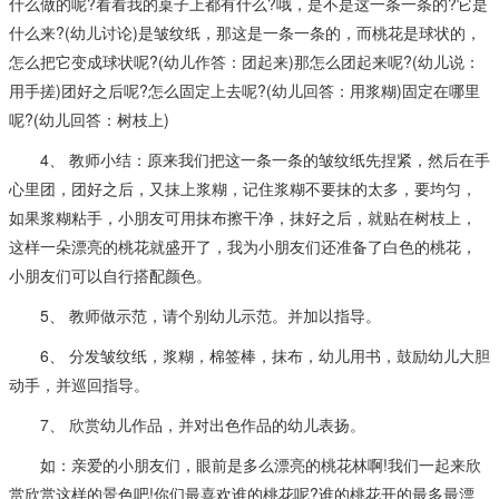
什么做的呢?看看我的桌子上都有什么?哦，是不是这一条一条的?它是
什么来?(幼儿讨论)是皱纹纸，那这是一条一条的，而桃花是球状的，
怎么把它变成球状呢?(幼儿作答：团起来)那怎么团起来呢?(幼儿说：
用手搓)团好之后呢?怎么固定上去呢?(幼儿回答：用浆糊)固定在哪里
呢?(幼儿回答：树枝上)
4、 教师小结：原来我们把这一条一条的皱纹纸先捏紧，然后在手
心里团，团好之后，又抹上浆糊，记住浆糊不要抹的太多，要均匀，
如果浆糊粘手，小朋友可用抹布擦干净，抹好之后，就贴在树枝上，
这样一朵漂亮的桃花就盛开了，我为小朋友们还准备了白色的桃花，
小朋友们可以自行搭配颜色。
5、 教师做示范，请个别幼儿示范。并加以指导。
6、 分发皱纹纸，浆糊，棉签棒，抹布，幼儿用书，鼓励幼儿大胆
动手，并巡回指导。
7、 欣赏幼儿作品，并对出色作品的幼儿表扬。
如：亲爱的小朋友们，眼前是多么漂亮的桃花林啊!我们一起来欣
赏欣赏这样的景色吧!你们最喜欢谁的桃花呢?谁的桃花开的最多最漂