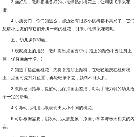
3.画好后，教师把准备好的小蝴蝶贴到桃花上，让蝴蝶飞来采花
蜜。
4.小朋友们，你们知道么，那边还有很多小桃树都不高兴了，它们
想请小朋友们帮它们开满一树的桃花，引来小蝴蝶采花粉呢。
五、幼儿操作印画。
1.观察桌上的用品，教师提出点画要求(手指上的颜色不要往身上
抹，保持画面干净。)
2.知道手指点画桃花，先将食指沾上颜料，在轻轻地按在桃树枝
上，点画时先找好位置，再轻轻按下去，颜料不能太多。
3.教师巡回指导，提醒幼儿保持画面整洁，对动手能力弱的幼儿给
予一定的帮助。
4.引导幼儿利用儿歌表现出大小不同的桃花。
5.可以根据需要，启发幼儿大胆想象，添画小草等与春天相关的内
容。