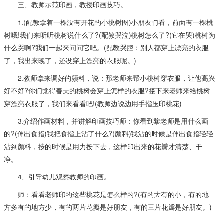
三、教师示范印画，教授印画技巧。
1.(配教拿着一棵没有开花的小桃树图)小朋友们看，前面有一棵桃
树哦!我们来听听桃树说什么了?(配教哭泣)桃树怎么了?(它在哭)桃树为
什么哭啊?我们一起来问问它吧。(配教哭腔：别人都穿上漂亮的衣服
了，我出来晚了，还没穿上漂亮的衣服呢。)
2.教师拿来调好的颜料，说：那老师来帮小桃树穿衣服，让他高兴
好不好?你们觉得春天的桃树会穿上怎样的衣服?接下来老师来给桃树
穿漂亮衣服了，我们来看看吧!(教师边说边用手指压印桃花)
3.介绍作画材料，并讲解印画技巧师：你看到黎老师是用什么画
的?(伸出食指)我把食指上沾了什么?(颜料)我沾的时候是伸出食指轻轻
沾到颜料，按的时候是用力按下去，这样印出来的花瓣才清楚、干
净。
4、引导幼儿观察教师的印画。
师：看看老师印的这些桃花是怎么样的?(有的大有的小，有的地
方多有的地方少，有的两片花瓣是好朋友，有的三片花瓣是好朋友。)