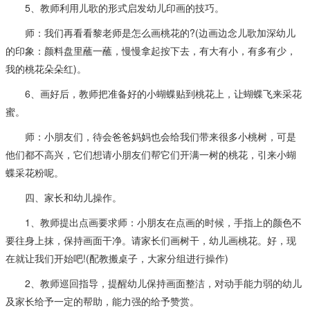
5、教师利用儿歌的形式启发幼儿印画的技巧。
师：我们再看看黎老师是怎么画桃花的?(边画边念儿歌加深幼儿
的印象：颜料盘里蘸一蘸，慢慢拿起按下去，有大有小，有多有少，
我的桃花朵朵红)。
6、画好后，教师把准备好的小蝴蝶贴到桃花上，让蝴蝶飞来采花
蜜。
师：小朋友们，待会爸爸妈妈也会给我们带来很多小桃树，可是
他们都不高兴，它们想请小朋友们帮它们开满一树的桃花，引来小蝴
蝶采花粉呢。
四、家长和幼儿操作。
1、教师提出点画要求师：小朋友在点画的时候，手指上的颜色不
要往身上抹，保持画面干净。请家长们画树干，幼儿画桃花。好，现
在就让我们开始吧!(配教搬桌子，大家分组进行操作)
2、教师巡回指导，提醒幼儿保持画面整洁，对动手能力弱的幼儿
及家长给予一定的帮助，能力强的给予赞赏。