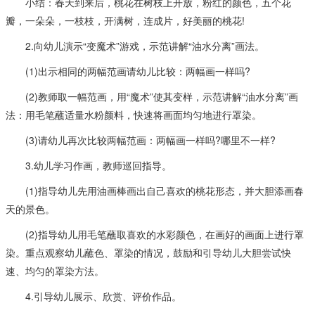
小结：春天到来后，桃花在树枝上开放，粉红的颜色，五个花
瓣，一朵朵，一枝枝，开满树，连成片，好美丽的桃花!
2.向幼儿演示“变魔术”游戏，示范讲解“油水分离”画法。
(1)出示相同的两幅范画请幼儿比较：两幅画一样吗?
(2)教师取一幅范画，用“魔术”使其变样，示范讲解“油水分离”画
法：用毛笔蘸适量水粉颜料，快速将画面均匀地进行罩染。
(3)请幼儿再次比较两幅范画：两幅画一样吗?哪里不一样?
3.幼儿学习作画，教师巡回指导。
(1)指导幼儿先用油画棒画出自己喜欢的桃花形态，并大胆添画春
天的景色。
(2)指导幼儿用毛笔蘸取喜欢的水彩颜色，在画好的画面上进行罩
染。重点观察幼儿蘸色、罩染的情况，鼓励和引导幼儿大胆尝试快
速、均匀的罩染方法。
4.引导幼儿展示、欣赏、评价作品。