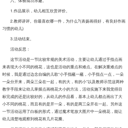
六、体验成功乐趣。
1.作品展示，幼儿相互欣赏评价。
2.教师讲评。你最喜欢哪一件，为什么?(表扬画得好，有良好作画
习惯的幼儿)
3.活动结束。
活动反思：
这节活动是一节比较常规的美术活动，主要让幼儿通过手指点画
来表现大小不同的桃花，这也是活动的重点和难点。在解决重难点的
时候，我是通过边念自编的儿歌“小手指蘸一蘸，小手指点一点，一朵
一朵分开来，两朵三朵在一起，有的大，有的小”以及教师示范这两种
教学手段来让幼儿掌握点画桃花大小的方法，活动实施下来我觉得目
标完成的还是比较好的，从幼儿的作品看，基本上幼儿都点画出了大
小不同的桃花，而且有的是开一朵，有的是两三朵开在一起。另外这
一节活动运用了白板的形式，通过魔术笔放大图片中一朵桃花，能让
幼儿清楚地观察到桃花有几片花瓣。