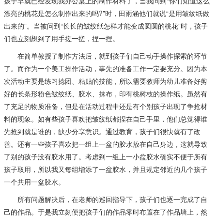
孩子早就已经发现我办公桌上的制作材料了，当我问到“你们知道这么
漂亮的桃花是怎么制作出来的吗?”时，田雨涵他们就说“是用皱纹纸做
出来的”。当被问到“长长的皱纹纸怎样才能变成圆圆的桃花”时，孩子
们也立刻想到了用手搓一搓，捏一捏。
在简单教授了制作方法后，就到孩子们自己动手操作探索的环节
了。而作为一个美工操作活动，事先的准备工作一定要充分。因为本
次活动主要是练习捻团、粘贴的技能，所以需要教师为幼儿准备好剪
好的长条形粉色皱纹纸、胶水、抹布，印有桃树枝的操作纸。虽然有
了充足的物质准备，但是在活动过程中还是有个别孩子出现了争抢材
料的现象。如有些孩子喜欢把皱纹纸都捏在自己手里，他们总觉得谁
先抢到就是谁的，缺少分享意识。通过教育，孩子们很快就有了改
善。还有一些孩子喜欢把一组上一盆的胶水放在自己身边，这就导致
了别的孩子没有胶水用了。考虑到一组上一小盆胶水确实不便于所有
孩子取用，所以我又每组增添了一盆胶水，并且规定邻近的几个孩子
一个共用一盆胶水。
所有问题解决后，在老师的巡回指导下，孩子们也逐一完成了自
己的作品。于是我立刻便把孩子们的作品零时布置在了作品墙上，然