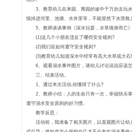
3、教育幼儿在来园、离园的途中千万勿去玩水
慎掉进河里、池塘、水井里等，不能冒然下水营救,应
5、教师谈谈事例《深水玩耍，水草缠身而亡》
(1)这几个小朋友违反了哪些安全规则?
(2)我们应如何遵守安全规则?
(3)教育幼儿知道深水中经常有高大水草或大石
6、观看溺水事件图片，请幼儿讨论说说应该怎么
三、结束活动。
1、通过本次活动,你懂得了什么?
2、教师小结：人的生命只有一次，幸福快乐掌
遵守溺水安全原则的好习惯。
教学反思：
活动前，我准备了相关图片，以直观图片让幼儿
式引导：谁知道怎么保护自己才不会发生溺水事件