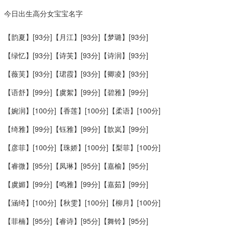
今日出生高分女宝宝名字
【韵夏】[93分]【月江】[93分]【梦璐】[93分]
【绿忆】[93分]【诗芙】[93分]【诗润】[93分]
【薇芙】[93分]【珺霞】[93分]【卿凌】[93分]
【语舒】[99分]【虞絮】[99分]【碧雅】[99分]
【婉润】[100分]【香莲】[100分]【柔语】[100分]
【绮雅】[99分]【钰雅】[99分]【歆岚】[99分]
【彦菲】[100分]【珠娇】[100分]【梨菲】[100分]
【睿微】[95分]【凤琳】[95分]【嘉榆】[95分]
【虞媚】[99分]【鸣雅】[99分]【嘉茹】[99分]
【涵绮】[100分]【秋雯】[100分]【柳月】[100分]
【菲楠】[95分]【睿诗】[95分]【舞铃】[95分]