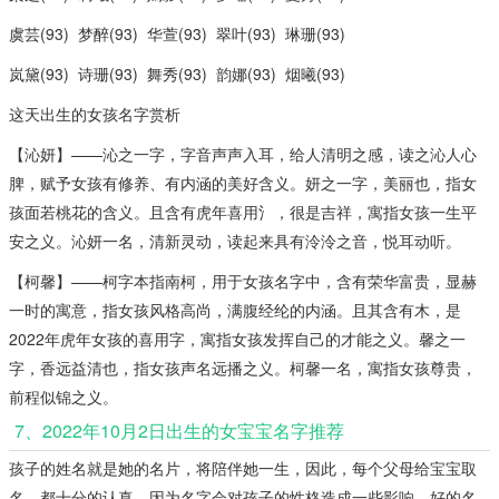
虞芸(93) 梦醉(93) 华萱(93) 翠叶(93) 琳珊(93)
岚黛(93) 诗珊(93) 舞秀(93) 韵娜(93) 烟曦(93)
这天出生的女孩名字赏析
【沁妍】——沁之一字，字音声声入耳，给人清明之感，读之沁人心
脾，赋予女孩有修养、有内涵的美好含义。妍之一字，美丽也，指女
孩面若桃花的含义。且含有虎年喜用氵，很是吉祥，寓指女孩一生平
安之义。沁妍一名，清新灵动，读起来具有泠泠之音，悦耳动听。
【柯馨】——柯字本指南柯，用于女孩名字中，含有荣华富贵，显赫
一时的寓意，指女孩风格高尚，满腹经纶的内涵。且其含有木，是
2022年虎年女孩的喜用字，寓指女孩发挥自己的才能之义。馨之一
字，香远益清也，指女孩声名远播之义。柯馨一名，寓指女孩尊贵，
前程似锦之义。
7、2022年10月2日出生的女宝宝名字推荐
孩子的姓名就是她的名片，将陪伴她一生，因此，每个父母给宝宝取
名，都十分的认真。因为名字会对孩子的性格造成一些影响，好的名