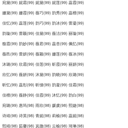
宛黛(99) 妮霜(99) 妮黛(99) 妮莲(99) 蕊霞(99)
姗黛(99) 姗霞(99) 薇巧(99) 韵秀(99) 蕊檀(99)
佳忆(99) 蕊莲(99) 韵巧(99) 韵冰(99) 蕾凝(99)
韵璇(99) 蕾颖(99) 佳黛(99) 薇洁(99) 丽璇(99)
馥霞(99) 韵妙(99) 薇君(99) 蕊杏(99) 佩忆(99)
薇邑(99) 蕾妍(99) 薇颖(99) 姗莲(99) 薇冰(99)
沐璐(99) 欣霜(99) 佳莲(99) 昕霞(99) 丽妍(99)
欣忆(99) 薇妍(99) 沐黛(99) 韵晓(99) 欣璐(99)
昕忆(99) 蕊彤(99) 昕缦(99) 韵凝(99) 佳霜(99)
佳檀(99) 薇静(99) 佳霞(99) 沐忆(99) 韵白(99)
宛璐(99) 惠筠(98) 雨欣(98) 媛虞(98) 熙婕(98)
诗靖(98) 诗英(98) 青妮(98) 莉榆(98) 蕊妮(98)
熙靖(98) 茹馨(98) 岚微(98) 云榆(98) 琦琳(98)