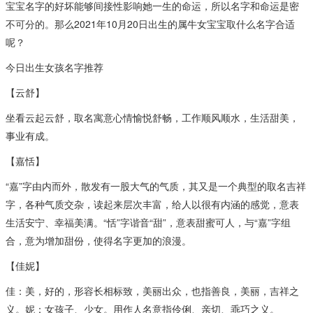
宝宝名字的好坏能够间接性影响她一生的命运，所以名字和命运是密
不可分的。那么2021年10月20日出生的属牛女宝宝取什么名字合适
呢？
今日出生女孩名字推荐
【云舒】
坐看云起云舒，取名寓意心情愉悦舒畅，工作顺风顺水，生活甜美，
事业有成。
【嘉恬】
“嘉”字由内而外，散发有一股大气的气质，其又是一个典型的取名吉祥
字，各种气质交杂，读起来层次丰富，给人以很有内涵的感觉，意表
生活安宁、幸福美满。“恬”字谐音“甜”，意表甜蜜可人，与“嘉”字组
合，意为增加甜份，使得名字更加的浪漫。
【佳妮】
佳：美，好的，形容长相标致，美丽出众，也指善良，美丽，吉祥之
义。妮：女孩子、少女。用作人名意指伶俐、亲切、乖巧之义。