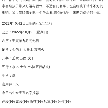
字会给孩子带来好运与福气，不适合的名字，也会给孩子带来不好的
影响。父母要给孩子取一个符合命理的好名字，来助力孩子的一生。
2022年10月2日出生的女宝宝五行
公历：2022年10月2日(星期日)
农历：壬寅年九月初七日
纳音：金箔金 太驿土 霹雳火
八字：壬寅 己酉 戊子
五行：水木 土金 土水(五行缺火)
生肖：虎
喜用神：火
今日出生女宝宝名字推荐
佳缦(99) 蕊缦(99) 昕莲(99) 欣黛(99) 沐檀(99)