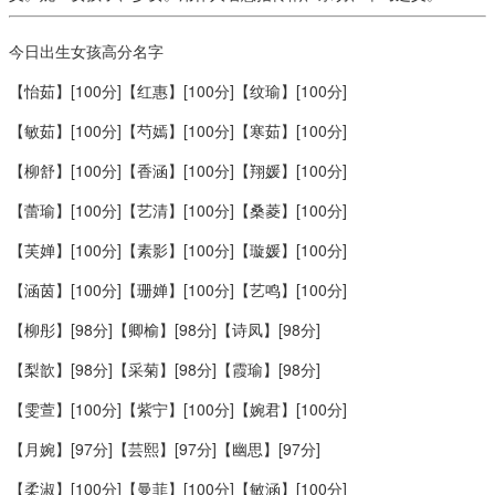
今日出生女孩高分名字
【怡茹】[100分]【红惠】[100分]【纹瑜】[100分]
【敏茹】[100分]【芍嫣】[100分]【寒茹】[100分]
【柳舒】[100分]【香涵】[100分]【翔媛】[100分]
【蕾瑜】[100分]【艺清】[100分]【桑菱】[100分]
【芙婵】[100分]【素影】[100分]【璇媛】[100分]
【涵茵】[100分]【珊婵】[100分]【艺鸣】[100分]
【柳彤】[98分]【卿榆】[98分]【诗凤】[98分]
【梨歆】[98分]【采菊】[98分]【霞瑜】[98分]
【雯萱】[100分]【紫宁】[100分]【婉君】[100分]
【月婉】[97分]【芸熙】[97分]【幽思】[97分]
【柔淑】[100分]【曼菲】[100分]【敏涵】[100分]