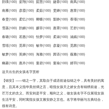
韵瑛(100) 姿翔(100) 茹慧(100) 婕蓉(100) 南凤(100)
南雁(100) 彦霞(100) 柔茹(100) 雯婵(100) 惠萱(100)
春雯(100) 柔忆(100) 卿蝶(100) 梨静(100) 香瑾(100)
雪菡(100) 韵媚(100) 媛菲(100) 惠霄(100) 艺舒(100)
春璐(100) 若惠(100) 怡梦(100) 柔淑(100) 涵嫣(100)
雪瑶(100) 觅翠(100) 敏华(100) 彦凝(100) 觅茜(100)
敏梦(100) 英婵(100) 海雅(100) 茜语(100) 薇雅(100)
幽菱(100) 惠卉(100) 曼碧(100) 曼瑜(100) 婧羽(100)
这天出生的女孩名字赏析
【锦安】——锦之一字，其取自于成语前途似锦之中，具有美好的寓
意，且其本义指华美丝绸之言，暗指女孩天之娇女含有锦绣前途，光
芒万丈的含义。而安则是平安，顺利之义，做女孩名字不仅展现女孩
生活平安，同时寓指女孩文雅安静之言也。名字将华丽与古典结合，
很有诗意。