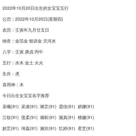
2022年10月20日出生的女宝宝五行
公历：2022年10月20日(星期四)
农历：壬寅年九月廿五日
纳音：金箔金 钗训金 天河水
八字：壬寅 庚戌 丙午
五行：水木 金土 火火
生肖：虎
喜用神：木
今日出生女宝宝名字推荐
采曦(91) 采凌(91) 璐芷(91) 霞佳(91) 妍娜(91)
江纹(91) 莲柔(91) 璐昕(91) 黛真(91) 檀姗(91)
妙芷(91) 琦蕊(91) 黛欣(91) 忆婷(91) 君芝(91)