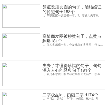
领证发朋友圈的句子，晒结婚证
的简短句子188个
1、荣获国家一级证书一本。2、结发为夫妻恩爱两不疑3、大手牵小手余生我们一起走。4、吃完全家桶，就是一家人啦。(配图是结婚证和一个全家桶)5、做够了小仙女，想做你太太6、你来人间一趟，你要看看太阳，和你的心上人，一齐走
高情商发圈被秒赞句子，点赞点
到爆181个
1、你多多乐观一些，会发现你的世界里，什么都是偏甜的。2、懂你的人，会用你所需要的方式去爱你。不懂你的人，会用他所需要的方式去爱你。于是，懂你的人，常是事半功倍，他爱得自如，你爱得幸福。两个人的世界里，懂比爱，更难做到。3
失去了才懂得珍惜的句子，句句
深入人心的经典句子191个
1、若是不想我们的生命过早的失去活力，那么就让自我的生命选择怒放。一个怒放的生命应当是这样的。学，然后知不足，知不足，然后再学，才能不断地探索，不断地创造，不断地提高。2、发现人真的是一个毛病体，仅有失去了才懂得珍惜，可
二字极品id，奶凶二字id174个
1、南笩2、灵火3、亦巧4、無戀5、橪书6、星尘7、森鸠8、青桅9、孤独10、晨昏11、巷雨12、冉七.13、空心14、风马15、轻佻16、承兑17、傲气18、吢丕19、墨染20、王牌21、思年22、提赋23、堆冢24、轻袭25、玉婳26、暖光