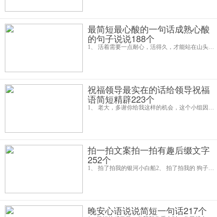
最简短最心酸的一句话成熟心酸
的句子说说188个
1、 活着需要一点耐心，活得久，才能站在山头，欣赏自己走过的崎岖山路。人的困境可能会持续很久，我所能做的最好的事情，就是找些事做，然后等待转机。2、 当一个男人不再爱你的时候，你哭闹是错，静默也是错，活着呼吸是错，死了都是错
祝福领导最实在的话给领导祝福
语简短精辟223个
1、 老大，多谢你给我这样的机会，这个小组因为有你所以空前的团结，你的坚定和鼓舞给了我们莫大的支持。老大，谢谢你！2、 亲爱的领导你真伟大，带领我们闯天下。风里雨里都不怕，遇到困难战胜它。艰难困苦一起创，事业发展共进步。
拍一拍文案拍一拍有趣后缀文字
252个
1、 拍了拍我的银河小白船2、 拍了拍我的 狗子转头就是一口3、 头说：真是个天才4、 头 被她一脚踹飞5、拍一拍文案，又酷又有趣的文案6、 拍了拍我的屁股，然后走人7、 肩说：“在吗美女”8、 高贵的头颅9、 拍了拍
晚安心语说说简短一句话217个