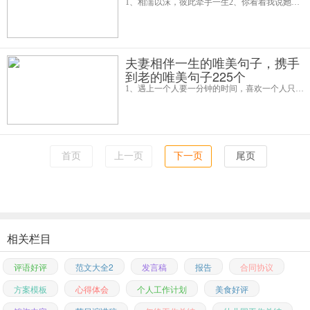
1、相濡以沫，彼此牵手一生2、你看着我说她比我好。3、有多少爱，可以重来？4、生死挈阔，与子成说。5、当你爱我，我就拼命爱你。6、因为我爱你，所以纵容你。7、既已伤，何故空留痕。8、生命如花，爱情是蜜。9、喜欢是你，欢喜是你。1
夫妻相伴一生的唯美句子，携手
到老的唯美句子225个
1、遇上一个人要一分钟的时间，喜欢一个人只需一小时的时间，爱上一个人要一天的时间，可要我忘记你却要用上一生的时间。2、人们说：爱一个人是不求回报的。但是我却要你给我回报---让我在有生之年把我的爱全部送给你！3、曾经
首页
上一页
下一页
尾页
相关栏目
评语好评
范文大全2
发言稿
报告
合同协议
方案模板
心得体会
个人工作计划
美食好评