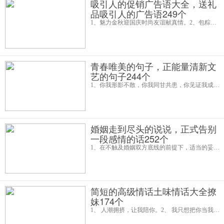
吸引人的促销广告语大全，送礼
品吸引人的广告语249个
1、魅力金秋迎国庆时尚友谊献真情。2、包粽，包“中”——端午买粽抽奖3、集体荤礼（鸡鱼肉蛋大比拼）4、瓜分恬夏（夏季水果节）5、糖旺利施民（甜品类促销）6、先礼后冰（冰品促销）7、前悟古人后悟来者（图书展）8、九月九久越久（老年节）9
青春唯美的句子，正能量清新文
艺的句子244个
1、你我形影不散，你我同甘共患，你见证我成长，我目睹你变老，别走，别跑，我的青春梦想。2、青春是一段记忆，是一种声音，是沙滩上的一串脚印;青春是一段旋律，是一粒钻石，是蓝天下的一缕清风。3、青春是短暂的，同时也是最完美的。我们
婚姻走到尽头的说说，正式告别
一段感情的话252个
1、在不触及婚姻双方底线的前提下，适当的妥协有利于婚姻的稳定。这个案例中，男方突破了底线，所以手起刀落结束婚姻是个明智之选。2、不好的婚姻一定要早点结束，越快越好。爱情、婚姻是一码事千万不可乱生孩子，生二胎的尤其
简短的高级情话土味情话大全撩
妹174个
1、 人潮拥挤，让我陪你。2、 我只想把你当我生命里的主角，仅此而已。3、 你的衣领色青青，我心惦记总不停。4、 抱着你的腰，感受幸福的到来。5、 以前山是山，海是海，而如今山川江海都是你。6、 我爱你，除非黄土白骨，我愿守你百