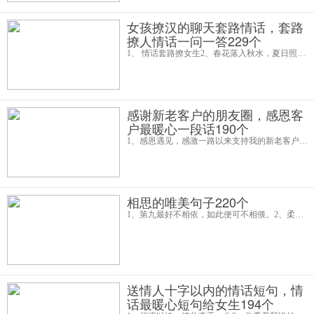
女孩撩汉的聊天套路情话，套路
撩人情话一问一答229个
1、 情话套路撩女生2、春花落入秋水，夏日照进冬泥，从此，心里有了一个你3、 情话套路撩女生4、我以为开学前见你一面，到学校后就不会想你。5、你会不会喜欢我吗？答：不会 会。如果对方回答：不会，你可以接着说：没关系，不会的话，我可
感谢新老客户的朋友圈，感恩客
户最暖心一段话190个
1、感恩遇见，感激一路以来支持我的新老客户，感恩，因为有你们，我会努力做的更好！唯有努力，不负韶华！携手共进！2、在这个温馨的日子里，向您表示衷心的感激，因为有您的参与，才会越来越好！3、滴水之恩，涌泉相报，心存感恩，知足惜福！4、不管
相思的唯美句子220个
1、第九最好不相依，如此便可不相偎。2、柔情似水，佳期如梦，忍顾鹊桥归路，两情若是长久时，有岂在朝朝暮暮。3、日日思君不见君，共饮长江水。4、若似月轮终皎洁，不辞冰雪为卿热。5、此时相望不相闻，愿逐月华流照君。6、秋天在落
送情人十字以内的情话短句，情
话最暖心短句给女生194个