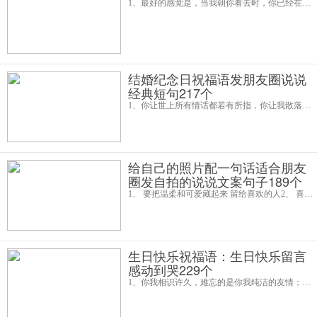
1、最好的感觉是，当我朝你看去时，你已经在凝视着我。晚安！2、后来才明白，要过上简单、安逸、自由的生活，前提依然是得赚到足够令你安心的钱。这个世界是现实的，只有你用努力和自我，才令它柔软。晚安！3、谢谢你曾经喜欢过我，谢
结婚纪念日祝福语发朋友圈说说
经典短句217个
1、你让世上所有情话都若有所指，你让我散落天涯的碎片都重新归集。2、爱你不是我的错，可沉湎其中不能自拔就是我的错了;不喜欢我无关紧要，不说出来就是你的错了。3、我想陪你看遍世间美景，然后告诉你，它们都不及你万分之一
给自己的照片配一句话适合朋友
圈发自拍的说说文案句子189个
1、 要把温柔和可爱藏起来 留给喜欢的人2、 喜欢我请扣1 不喜欢请扣眼珠子3、 这世界什么都可以是假的，但是，我唯一不能容忍的是，我手上的钱也是假的。4、 最黑的那条路 总是要自己走完 ？ ？？？？5、 请允许我成为你的夏日限定6
生日快乐祝福语：生日快乐留言
感动到哭229个
1、你我相识许久，难忘的是你我纯洁的友情；可贵的是永远不变的真情，高兴地是你我的感情，献上我最爱的康乃馨，祝福你的生日快乐。2、你是我永远的牵挂，日夜思念；你是我心中的莲花，高雅纯洁；我虽不能和你一起点燃生日的蜡烛，但我能