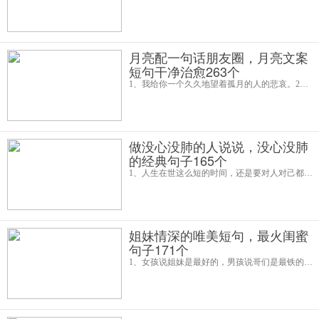
月亮配一句话朋友圈，月亮文案
短句干净治愈263个
1、我给你一个久久地望着孤月的人的悲哀。2、你静静的居住在我的心里，如同满月居如夜。3、月亮走，我也走，我和月亮手牵手。4、太阳能维修，月亮可更换。5、月亮配一句话朋友圈6、星星有很多，月亮仅有一个，我也是。7、遍地都
做没心没肺的人说说，没心没肺
的经典句子165个
1、人生在世这么短的时间，还是要对人对己都宽容，才能活得潇洒，希望以后做个没心没肺的人。2、所以有时候想告诉你，不要对任何人，任何事真情实感。做个没心没肺的人。虽然说善良很重要，可是，太善良受伤的是你。3、真的好累，好
姐妹情深的唯美短句，最火闺蜜
句子171个
1、女孩说姐妹是最好的，男孩说哥们是最铁的。2、你喜欢一个人，不要表白，和他做闺蜜吧，一定比情侣更好！3、无论是朋友，闺蜜还是姐妹，我们都应该珍惜这份友情，这是来之不易的。4、今天我闺蜜生日！闺蜜，我就你这个知心朋友，祝你开心