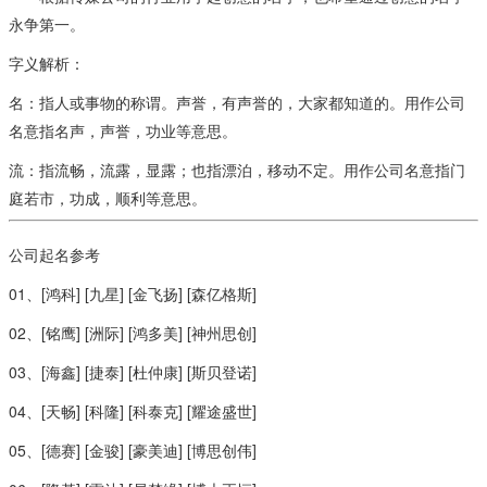
永争第一。
字义解析：
名：指人或事物的称谓。声誉，有声誉的，大家都知道的。用作公司
名意指名声，声誉，功业等意思。
流：指流畅，流露，显露；也指漂泊，移动不定。用作公司名意指门
庭若市，功成，顺利等意思。
公司起名参考
01、[鸿科] [九星] [金飞扬] [森亿格斯]
02、[铭鹰] [洲际] [鸿多美] [神州思创]
03、[海鑫] [捷泰] [杜仲康] [斯贝登诺]
04、[天畅] [科隆] [科泰克] [耀途盛世]
05、[德赛] [金骏] [豪美迪] [博思创伟]