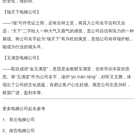
伏变化，很好听。
【瑞天下电梯公司】
——“瑞”可作凭证之用，还有吉祥之意，将其入公司名字吉利又合
适；“天下”二字给人一种大气又霸气的感觉，是公司自信和实力的一种
展现。将公司名字起为“瑞天下”有兴旺的寓意，意指公司有祥瑞护航，
能成为行业的领头羊。
【玉满堂电梯公司】
——取自成语“金玉满堂”，意思是金银财宝满室，也有学识丰富的意
思。将“玉满堂”作为公司名字，读作“yù mǎn táng”，好听又文雅，体
现出了公司的文化底蕴，容易让客户心生好感。寓意公司生意兴旺，
财源广进，盈利丰厚。
更多电梯公司起名参考
1、章丘电梯公司
2、南宫电梯公司