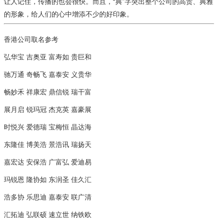
让人记住，传播的也会很快。而且，“典”字突出整个公司的高贵、典雅
的形象，给人们的心中增添不少的好印象。
香港公司取名参考
弘华宝 吉奥亚 富寿如 贵巨和
驰万通 奇畅飞 嘉泰安 义贵华
畅妙禾 祥康宏 鼎信锐 瑞干富
展月启 锐玛冠 杰克英 嘉豪展
时悦兴 爱德瑞 宝梅恒 晶达海
东隆佳 博美浩 景浩讯 瑞扬天
嘉宏达 安保浩 广富弘 爱迪易
玛锐恩 隆协如 东润圣 佳久汇
浩多协 乐思迪 嘉泰安 联广清
汇拓迪 弘联硕 速立世 纳铁欧