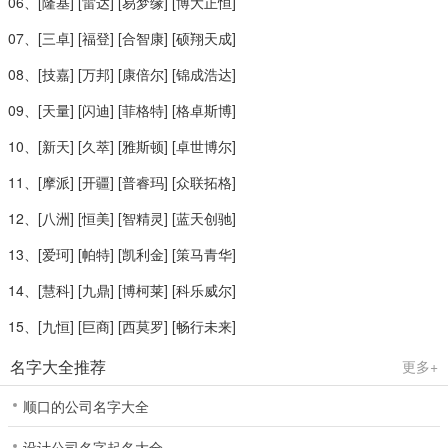
06、[隆基] [雷达] [易梦缘] [博大正恒]
07、[三卓] [福登] [合智康] [硕翔天成]
08、[技嘉] [万邦] [康倍尔] [锦成浩达]
09、[天量] [闪迪] [菲格特] [格卓斯博]
10、[新天] [久萃] [雅斯顿] [卓世博尔]
11、[摩派] [开疆] [普睿玛] [众联拓格]
12、[八洲] [恒美] [智精灵] [蓝天创驰]
13、[爱珂] [帕特] [凯利金] [策马青华]
14、[慧科] [九鼎] [博柯莱] [科乐威尔]
15、[九恒] [巨商] [西莫罗] [畅行未来]
名字大全推荐
更多+
顺口的公司名字大全
设计公司名字起名大全