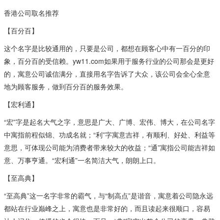
香港公司取名推荐
【百分百】
这个名字是比较通用的，只要是公司，都想在顾客心中有一百分的印
象，百分百的受信赖。yw11.com如果用于服务行业的公司那会是更好
的，寓意公司诚信满分，直接用名字告诉了大众，该公司会全心全意
地为顾客服务，做到百分百的服务效果。
【宏利通】
“宏”字是起名大气之字，意思是广大、广博、宏伟、博大，在公司名字
中寓指前程似锦、功成名就；“利”字寓意吉祥，有顺利、好处、利益等
意思，可体现公司能为消费者带来较大的收益；“通”寓指公司能吉祥如
意、万事亨通。“宏利通”一名简洁大气，朗朗上口。
【至高典】
“至高典”这一名字非常的霸气，与“制高点”是谐音，寓意着公司隐永远
都站在行业巅峰之上，寓意也是非常好的，而且读起来很顺口，容易