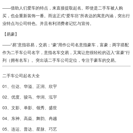
——借助人们爱车的特点，来直接提取起名。即使是二手车被人购
买，也会重新装饰一番。而这正式“爱车坊”所表达的寓意内涵，突出行
业特点与公司特色。并且有利消费者记忆与宣传。
【易豪】
——“易”意指容易，交易；“豪”用作公司名意指豪车，富豪；两字搭配
作为二手车公司名字，意指名车交易，又寓让您很轻松的迈入“富豪”行
列（拥有名车）。突出该二手车公司定位，专注于豪车的交易。
二手车公司起名大全
01、仕达、华溢、正润、欣宇
02、优度、骏马、华润、泓宇
03、文影、单影、领秀、盛世
04、东神、高焱、舞韵、冉越
05、连运、普达、星脉、巧艺