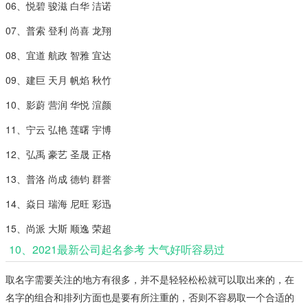
06、悦碧 骏滋 白华 洁诺
07、普索 登利 尚喜 龙翔
08、宜道 航政 智雅 宜达
09、建巨 天月 帆焰 秋竹
10、影蔚 营润 华悦 渲颜
11、宁云 弘艳 莲曙 宇博
12、弘禹 豪艺 圣晟 正格
13、普洛 尚成 德钧 群誉
14、焱日 瑞海 尼旺 彩迅
15、尚派 大斯 顺逸 荣超
10、2021最新公司起名参考 大气好听容易过
取名字需要关注的地方有很多，并不是轻轻松松就可以取出来的，在
名字的组合和排列方面也是要有所注重的，否则不容易取一个合适的