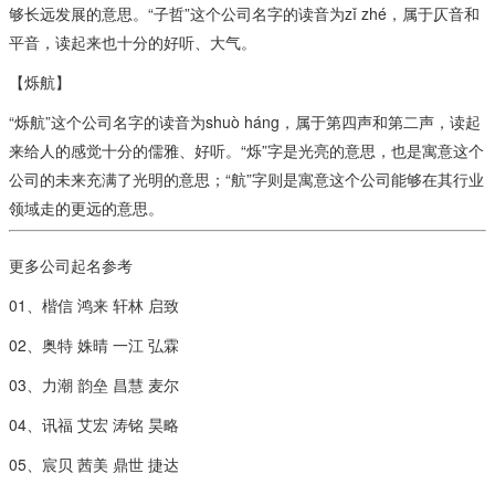
够长远发展的意思。“子哲”这个公司名字的读音为zǐ zhé，属于仄音和
平音，读起来也十分的好听、大气。
【烁航】
“烁航”这个公司名字的读音为shuò háng，属于第四声和第二声，读起
来给人的感觉十分的儒雅、好听。“烁”字是光亮的意思，也是寓意这个
公司的未来充满了光明的意思；“航”字则是寓意这个公司能够在其行业
领域走的更远的意思。
更多公司起名参考
01、楷信 鸿来 轩林 启致
02、奥特 姝晴 一江 弘霖
03、力潮 韵垒 昌慧 麦尔
04、讯福 艾宏 涛铭 昊略
05、宸贝 茜美 鼎世 捷达