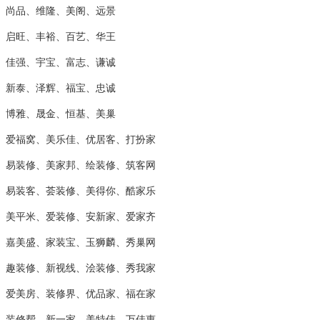
尚品、维隆、美阁、远景
启旺、丰裕、百艺、华王
佳强、宇宝、富志、谦诚
新泰、泽辉、福宝、忠诚
博雅、晟金、恒基、美巢
爱福窝、美乐佳、优居客、打扮家
易装修、美家邦、绘装修、筑客网
易装客、荟装修、美得你、酷家乐
美平米、爱装修、安新家、爱家齐
嘉美盛、家装宝、玉狮麟、秀巢网
趣装修、新视线、浍装修、秀我家
爱美房、装修界、优品家、福在家
装修帮、新一家、美特佳、万佳惠