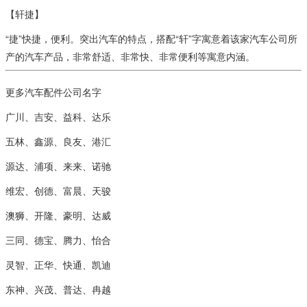
【轩捷】
“捷”快捷，便利。突出汽车的特点，搭配“轩”字寓意着该家汽车公司所
产的汽车产品，非常舒适、非常快、非常便利等寓意内涵。
更多汽车配件公司名字
广川、吉安、益科、达乐
五林、鑫源、良友、港汇
源达、浦项、来来、诺驰
维宏、创德、富晨、天骏
澳狮、开隆、豪明、达威
三同、德宝、腾力、怡合
灵智、正华、快通、凯迪
东神、兴茂、普达、冉越