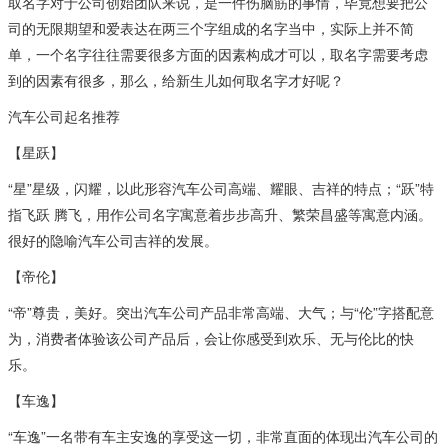
取名字对于公司创始团队来说，是一件伤脑筋的事情，毕竟想要把公
司的无限期望和爱表达在两三个字组成的名字当中，实际上并不简
单，一个名字往往需要很多方面的因素构成才可以，取名字需要考虑
到的因素有很多，那么，给新生儿如何取名字才好呢？
汽车公司起名推荐
【星跃】
“星”星级，闪耀，以此形容汽车公司高端、耀眼、吉祥的特点；“跃”特
指飞跃 腾飞，用作公司名字寓意着步步高升、繁荣昌盛等寓意内涵。
很好的隐喻汽车公司吉祥的发展。
【帝伦】
“帝”尊贵，美好。突出汽车公司产品非常高端、大气；与“伦”字搭配意
为，消费者体验该公司产品后，会让你感受到欢乐、无与伦比的快
乐。
【车逸】
“车逸”一名带有车主安逸的享受这一切，非常直面的体现出汽车公司的