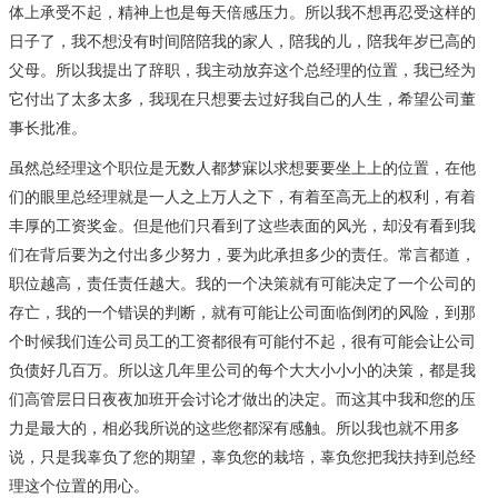
体上承受不起，精神上也是每天倍感压力。所以我不想再忍受这样的
日子了，我不想没有时间陪陪我的家人，陪我的儿，陪我年岁已高的
父母。所以我提出了辞职，我主动放弃这个总经理的位置，我已经为
它付出了太多太多，我现在只想要去过好我自己的人生，希望公司董
事长批准。
虽然总经理这个职位是无数人都梦寐以求想要要坐上上的位置，在他
们的眼里总经理就是一人之上万人之下，有着至高无上的权利，有着
丰厚的工资奖金。但是他们只看到了这些表面的风光，却没有看到我
们在背后要为之付出多少努力，要为此承担多少的责任。常言都道，
职位越高，责任责任越大。我的一个决策就有可能决定了一个公司的
存亡，我的一个错误的判断，就有可能让公司面临倒闭的风险，到那
个时候我们连公司员工的工资都很有可能付不起，很有可能会让公司
负债好几百万。所以这几年里公司的每个大大小小小的决策，都是我
们高管层日日夜夜加班开会讨论才做出的决定。而这其中我和您的压
力是最大的，相必我所说的这些您都深有感触。所以我也就不用多
说，只是我辜负了您的期望，辜负您的栽培，辜负您把我扶持到总经
理这个位置的用心。