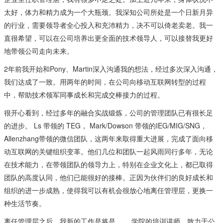
太好，体力和精力成为一个大瓶颈。我深知公司所处是一个日新月异
的行业，需要领导者全心投入和充沛精力，决不可以倚老卖老。我一
直很希望，可以在公司培养出更全面的技术领导人，可以接替我更好
地带领公司走向未来。
2年前我开始和Pony、Martin深入沟通我的想法，经过多次深入沟通，
我们达成了一致。用两年的时间，在公司向移动互联网转型的过程
中，帮助技术领军同事成长和完成交棒接力的过程。
很开心看到，经过多年的融合实战锻炼，公司的管理团队已有很长足
的进步。 Ls 带领的 TEG， Mark/Dowson 带领的IEG/MIG/SNG，
Allenzhang带领的微信团队，这两年来取得重大进展，完成了面向移
动互联网的关键组织变革。他们几位和团队一起风雨同行多年，无论
在技术能力，在带领团队的领导力上，特别在企业文化上，都已取得
团队的高度认同，他们已能很好的接棒。正因为伙伴们的良好成长和
组织的进一步成熟，使得我可以有机会很放心地离任管理层，更换一
种生活节奏。
离任管理层之后，我新的工作是将是____学院的培训讲师，致力于公