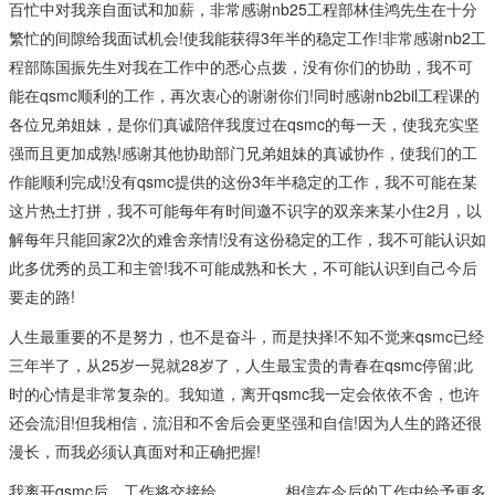
百忙中对我亲自面试和加薪，非常感谢nb25工程部林佳鸿先生在十分
繁忙的间隙给我面试机会!使我能获得3年半的稳定工作!非常感谢nb2工
程部陈国振先生对我在工作中的悉心点拨，没有你们的协助，我不可
能在qsmc顺利的工作，再次衷心的谢谢你们!同时感谢nb2bil工程课的
各位兄弟姐妹，是你们真诚陪伴我度过在qsmc的每一天，使我充实坚
强而且更加成熟!感谢其他协助部门兄弟姐妹的真诚协作，使我们的工
作能顺利完成!没有qsmc提供的这份3年半稳定的工作，我不可能在某
这片热土打拼，我不可能每年有时间邀不识字的双亲来某小住2月，以
解每年只能回家2次的难舍亲情!没有这份稳定的工作，我不可能认识如
此多优秀的员工和主管!我不可能成熟和长大，不可能认识到自己今后
要走的路!
人生最重要的不是努力，也不是奋斗，而是抉择!不知不觉来qsmc已经
三年半了，从25岁一晃就28岁了，人生最宝贵的青春在qsmc停留;此
时的心情是非常复杂的。我知道，离开qsmc我一定会依依不舍，也许
还会流泪!但我相信，流泪和不舍后会更坚强和自信!因为人生的路还很
漫长，而我必须认真面对和正确把握!
我离开qsmc后，工作将交接给______，相信在今后的工作中给予更多