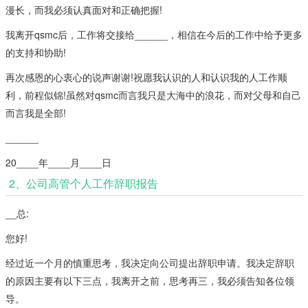
漫长，而我必须认真面对和正确把握!
我离开qsmc后，工作将交接给______，相信在今后的工作中给予更多
的支持和协助!
再次感恩的心衷心的说声谢谢!祝愿我认识的人和认识我的人工作顺
利，前程似锦!虽然对qsmc而言我只是大海中的浪花，而对父母和自己
而言我是全部!
______
20____年____月____日
2、公司高管个人工作辞职报告
__总:
您好!
经过近一个月的慎重思考，我决定向公司提出辞职申请。我决定辞职
的原因主要有以下三点，我离开之前，思考再三，我必须告知各位领
导。