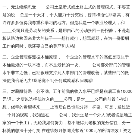
一、无法继续忍受____公司土皇帝式或土财主式的管理模式。不容置
疑的说__总是一个天才，个人能力十分突出，智商和悟性非常高，有
许许多多值得我尊重和学习的地方。但是我是一个职业经理人，和
____公司只是劳动契约关系，是用自己的劳动换回一份报酬，不是老
板从路边捡回来养大的孩子——想打就打，想骂就骂，在为一份报酬
工作的同时，我还要自己的尊严和人格!
二、企业管理要遵循木桶原理，一个企业的管理水平的高低是取决于
木桶最短的一块木板，而不是最长的一块。____公司部分部门的管理
水平非常之低，已经很难支持到人事部门的管理改善，某些部门的做
法使我倍感无力!我感觉不到任何成就感和归属感!
三、对薪酬待遇十分不满。五年前我的收入水平已经是税后工资10000
元/月。之所以选择低收入的____公司，是对____公司的前景心存幻
想，侥幸的希望将来____上市后自己也能分得一杯羹。可是，通过近
__个月的观察，我知道在____公司，我永远是一个外人(或者说是地主
家的一个长工)，无论我如何努力，都不能得到老板的充分信任，分一
杯羹的想法十分可笑!在连续数月惨遭克扣近1000元的所谓绩效工资之