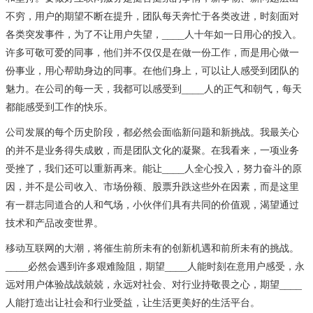
不穷，用户的期望不断在提升，团队每天奔忙于各类改进，时刻面对
各类突发事件，为了不让用户失望，____人十年如一日用心的投入。
许多可敬可爱的同事，他们并不仅仅是在做一份工作，而是用心做一
份事业，用心帮助身边的同事。在他们身上，可以让人感受到团队的
魅力。在公司的每一天，我都可以感受到____人的正气和朝气，每天
都能感受到工作的快乐。
公司发展的每个历史阶段，都必然会面临新问题和新挑战。我最关心
的并不是业务得失成败，而是团队文化的凝聚。在我看来，一项业务
受挫了，我们还可以重新再来。能让____人全心投入，努力奋斗的原
因，并不是公司收入、市场份额、股票升跌这些外在因素，而是这里
有一群志同道合的人和气场，小伙伴们具有共同的价值观，渴望通过
技术和产品改变世界。
移动互联网的大潮，将催生前所未有的创新机遇和前所未有的挑战。
____必然会遇到许多艰难险阻，期望____人能时刻在意用户感受，永
远对用户体验战战兢兢，永远对社会、对行业持敬畏之心，期望____
人能打造出让社会和行业受益，让生活更美好的生活平台。