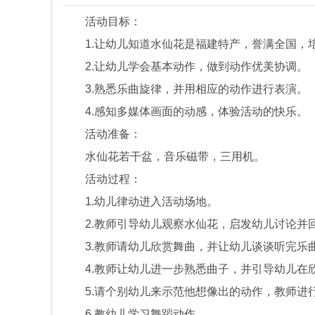
活动目标：
1.让幼儿知道水仙花是福建特产，誉满全国，
2.让幼儿学会基本动作，做到动作优美协调。
3.熟悉乐曲旋律，并用相应的动作进行表演。
4.感知多媒体画面的动感，体验活动的快乐。
活动准备：
水仙花若干盆，音乐磁带，三用机。
活动过程：
1.幼儿律动进入活动场地。
2.教师引导幼儿观察水仙花，启发幼儿讨论并回答
3.教师请幼儿欣赏舞曲，并让幼儿谈谈听完乐
4.教师让幼儿进一步熟悉曲子，并引导幼儿在
5.请个别幼儿来示范他想像出的动作，教师进
6.教幼儿学习舞蹈动作。