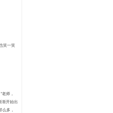
也笑一笑
“老师，
渐渐开始出
那么多，