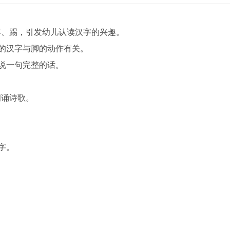
、踢，引发幼儿认读汉字的兴趣。
的汉字与脚的动作有关。
说一句完整的话。
。
诵诗歌。
字。