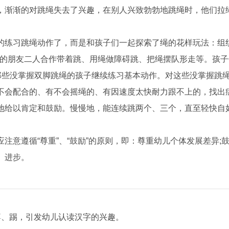
，渐渐的对跳绳失去了兴趣，在别人兴致勃勃地跳绳时，他们拉
练习跳绳动作了，而是和孩子们一起探索了绳的花样玩法：组
跳的朋友二人合作带着跳、用绳做障碍跳、把绳摆队形走等。孩子
那些没掌握双脚跳绳的孩子继续练习基本动作。对这些没掌握跳
不会配合的、有不会摇绳的、有因速度太快耐力跟不上的，找出
地给以肯定和鼓励。慢慢地，能连续跳两个、三个，直至轻快自
遵循“尊重”、“鼓励”的原则，即：尊重幼儿个体发展差异;
、进步。
、踢，引发幼儿认读汉字的兴趣。