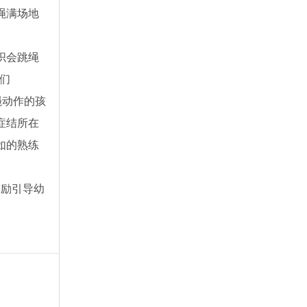
绳满场地
织会跳绳
们
绳动作的孩
症结所在
如的熟练
鼓励引导幼