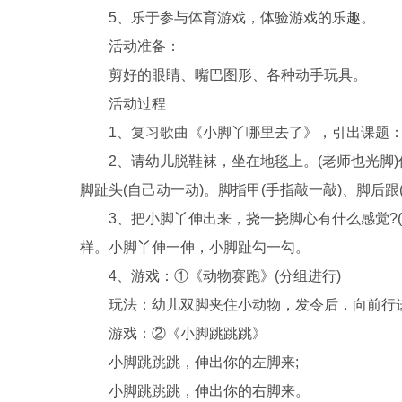
5、乐于参与体育游戏，体验游戏的乐趣。
活动准备：
剪好的眼睛、嘴巴图形、各种动手玩具。
活动过程
1、复习歌曲《小脚丫哪里去了》，引出课题
2、请幼儿脱鞋袜，坐在地毯上。(老师也光脚)仔
脚趾头(自己动一动)。脚指甲(手指敲一敲)、脚后跟
3、把小脚丫伸出来，挠一挠脚心有什么感觉?(
样。小脚丫伸一伸，小脚趾勾一勾。
4、游戏：①《动物赛跑》(分组进行)
玩法：幼儿双脚夹住小动物，发令后，向前行进(
游戏：②《小脚跳跳跳》
小脚跳跳跳，伸出你的左脚来;
小脚跳跳跳，伸出你的右脚来。