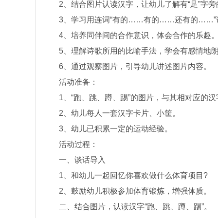
2、结合图片认读汉字，让幼儿了解有“足”字旁
3、学习用连词“有的……有的……还有的……”
4、培养同伴间的合作意识，体会合作的乐趣
5、理解诗歌所用的比喻手法，学会有感情地朗
6、通过观察图片，引导幼儿讲述图片内容。
活动准备：
1、“跑、跳、蹲、踢”的图片，与其相对应的汉
2、幼儿每人一套汉字卡片、小筐。
3、幼儿已积累一定的运动经验。
活动过程：
一、谈话导入
1、和幼儿一起回忆你喜欢做什么体育项目?
2、鼓励幼儿积极参加体育锻炼，增强体质。
二、结合图片，认读汉字“跑、跳、蹲、踢”。