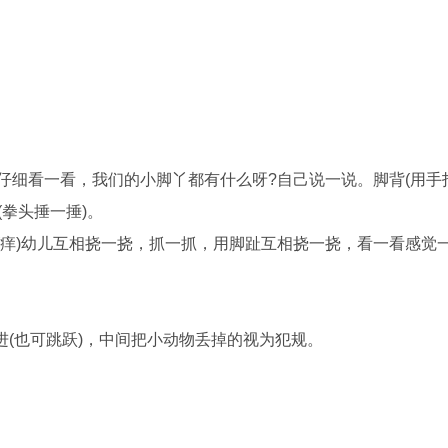
：
细看一看，我们的小脚丫都有什么呀?自己说一说。脚背(用手
(拳头捶一捶)。
痒)幼儿互相挠一挠，抓一抓，用脚趾互相挠一挠，看一看感觉
也可跳跃)，中间把小动物丢掉的视为犯规。