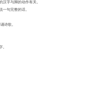
的汉字与脚的动作有关。
说一句完整的话。
。
诵诗歌。
字。