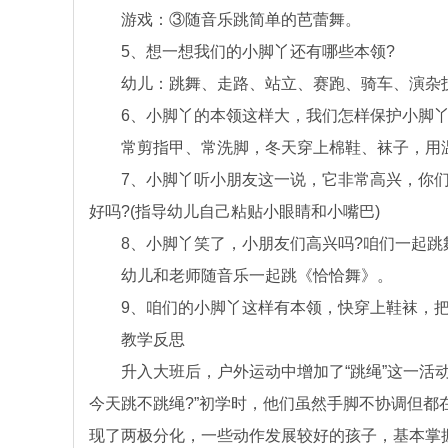
游戏：③随音乐跳简单的芭蕾舞。
5、想一想我们的小脚丫还有哪些本领?
幼儿：跳舞、走路、站立、赛跑、骑车、演杂
6、小脚丫的本领这样大，我们怎样保护小脚丫
常剪指甲、常洗脚，冬天穿上棉鞋、袜子，用温
7、小脚丫听小朋友这一说，它非常高兴，你们看
好吗?(指导幼儿自己粘贴小眼睛和小嘴巴)
8、小脚丫笑了，小朋友们高兴吗?咱们一起跳舞
幼儿和老师随音乐一起跳《恰恰舞》。
9、咱们的小脚丫这样有本领，快穿上鞋袜，把它
教学反思
升入大班后，户外运动中增加了“跳绳”这一活动
今天跳不跳绳?”初学时，他们虽然手脚不协调但
现了两极分化，一些动作发展较好的孩子，基本掌