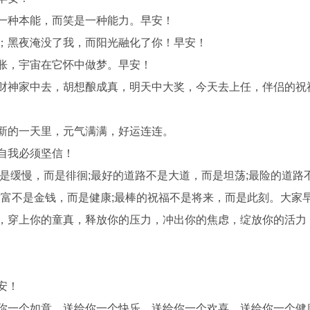
是一种本能，而笑是一种能力。早安！
里；黑夜淹没了我，而阳光融化了你！早安！
膨胀，宇宙在它怀中做梦。早安！
，财神家中去，胡想酿成真，明天中大奖，今天去上任，伴侣的祝
在新的一天里，元气满满，好运连连。
自我必须坚信！
不是缓慢，而是徘徊;最好的道路不是大道，而是坦荡;最险的道路
财富不是金钱，而是健康;最棒的祝福不是将来，而是此刻。大家
滑，穿上你的童真，释放你的压力，冲出你的焦虑，绽放你的活力
安！
给你一个如意，送给你一个快乐、送给你一个欢喜，送给你一个健