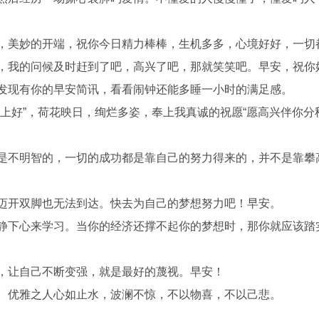
晨，美妙的开端，祝你今日精力棒棒，生机多多，心境好好，一切
吧，我的问候及时赶到了吧，高兴了吧，那就笑笑吧。早安，祝你
，发现有你的早安简讯，看看闹钟还能多睡一小时的满足感。
早上好”，荷花映日，绚烂多姿，奉上我真诚的祝愿“愿高兴伴你分
象是不明智的，一切的成功都是靠自己的努力得来的，并不是靠攀
不迈开双脚也无法到达。快去为自己的梦想努力吧！早安。
该静下心来学习。当你的经济还撑不起你的梦想时，那你就应该踏
四，让自己不断变强，就是最好的蔑视。早安！
露。优雅之人心如止水，波澜不惊，不以物喜，不以己悲。