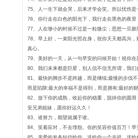
75、人一生下就会哭，后来才学会笑。所以忧伤
76、你行走在白色的阳光下，我行走在黑色的夜
77、人在缈小的时侯不过是一粒微尘；思想一旦
78、早上好，一束阳光照在身，祝你天天都高兴
真心。
79、美好的一天，从一句早安的问候开始！祝你
80、我们未来都是巨星，别人信不信无所谓，我们
81、最快的脚步不是跨越，而是继续;最慢的步伐
而是陷阱;最大的幸福不是得到，而是拥有;最好的
82、放下你的成熟，收起你的稳重，脱掉你的圆
安兄弟姐妹，愿你好运久久！
83、谁努力，期望就属于谁。
84、笑着应对，不去埋怨。你的笑容价值百万！早
85、亲爱的发条短信给你，送给你一个吉祥、送