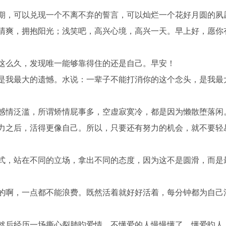
花期，可以兑现一个不离不弃的誓言，可以灿烂一个花好月圆的夙
吸清爽，拥抱阳光；浅笑吧，高兴心境，高兴一天。早上好，愿你
了这么久，发现唯一能够靠得住的还是自己。早安！
，是我最大的遗憾。水说：一辈子不能打消你的这个念头，是我最
会感情泛滥，所谓矫情屁事多，空虚寂寞冷，都是因为懒散堕落闲
努力之后，活得更像自己。所以，只要还有努力的机会，就不要轻
方式，站在不同的立场，拿出不同的态度，因为这不是圆滑，而是
限的啊，一点都不能浪费。既然活着就好好活着，每分钟都为自己
，然后经历一场撕心裂肺旳爱情。不懂爱的人慢慢懂了，懂爱旳人