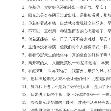
1、羡慕你，贪财好色还能装出一身正气。早安！
2、阳光总是会在阴天过后出现，是那般温暖，那
3、你若好看或有钱，自然就会发现社交的乐趣。
4、不可以一直都用一种随遇而安的心态活着了。
5、倘若还能笑一笑，日子总算不会太难过。早安
6、生活本没有导演，但我们每个人都像演员一样
7、看看你那天生的艳俗样，真的坐台的好料子啊
8、离开我的人，只能微笑说一句'恕不远送'。早安
9、在醒来时，世界都远了，我需要，最狂的风，
10、把我捧起来的人我不会让他们倒下，把我扳
11、努力和上进，不是为了做给别人看，是为了
12、我走进了我的生命，我正为你准备好一生一世
13、恰恰是实现梦想的可能性，才使生活变得有趣
14、涂指甲油除了漂亮还有一个好处，无聊的时候