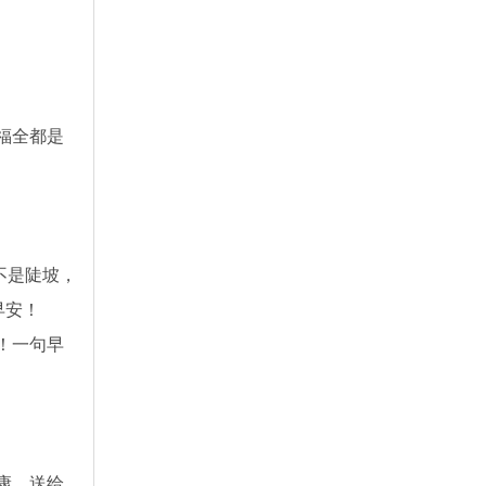
福全都是
不是陡坡，
早安！
！一句早
康、送给