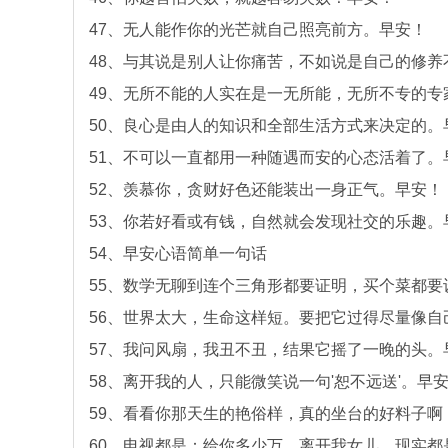
47、无人能作你的光芒就自己照亮前方。早安！
48、与其说是别人让你痛苦，不如说是自己的修养
49、无所不能的人实在是一无所能，无所不专的专
50、良心是由人的知识和全部生活方式来决定的。
51、不可以一直都用一种随遇而安的心态活着了。
52、羡慕你，贪财好色还能装出一身正气。早安！
53、你若好看或有钱，自然就会发现社交的乐趣。
54、早安心语简单一句话
55、数学无聊到连个三角形都要证明，买个菜都要
56、世界太大，生命这样短。要把它过得尽量像自
57、我问风扇，我丑不丑，结果它摇了一晚的头。
58、离开我的人，只能微笑说一句'恕不远送'。早
59、看看你那天生的艳俗样，真的坐台的好料子啊
60、电视都是：给你多少万，离开我女儿。现实