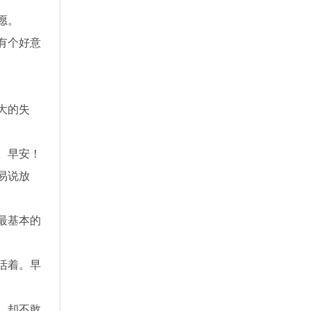
愿。
有个好意
大的失
。早安！
易说放
最基本的
活着。早
，却不敢