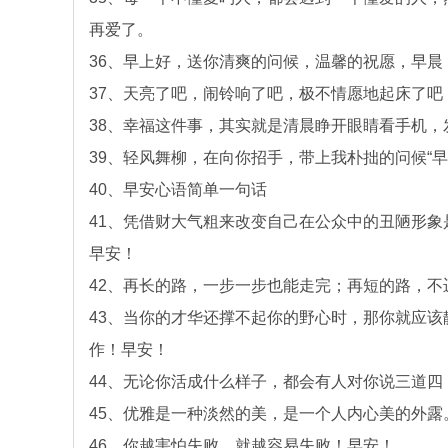
再爱了。
36、早上好，送你清爽的问候，温馨的祝愿，早
37、天亮了吧，闹铃响了吧，极不情愿地起床了
38、幸福这件事，其实就是清晨睁开眼睛看手机
39、轻风舞柳，在向你招手，带上我朴拙的问候“
40、早安心语简单一句话
41、凭借财大气粗来改变自己在公众中的丑陋形
早安！
42、再长的路，一步一步也能走完；再短的路，
43、当你的才华还撑不起你的野心时，那你就应
作！早安！
44、无论你活成什么样子，都会有人对你说三道
45、优雅是一种淡然的美，是一个人内心美的外
46、你越害怕失败，就越容易失败！早安！