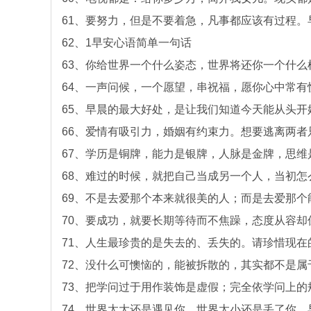
61、要努力，但是不要着急，凡事都应该有过程。
62、1早安心语简单一句话
63、你给世界一个什么姿态，世界将还你一个什么
64、一声问候，一个愿望，串祝福，愿你心中常有
65、早晨的最大好处，是让我们知道今天能从头开
66、爱情有吸引力，婚姻有约束力。想要逃离两者
67、学历是铜牌，能力是银牌，人脉是金牌，思维
68、难过的时候，就把自己当成另一个人，当初
69、不是去爱那个本来就很美的人；而是去爱那
70、要成功，就要长期等待而不焦躁，态度从容
71、人生最珍贵的是失去的、丢失的。请珍惜现在
72、没什么可懊恼的，能被拆散的，其实都不是
73、把学问过于用作装饰是虚假；完全依学问上
74、世界太大还是遇见你，世界太小还是丢了你。