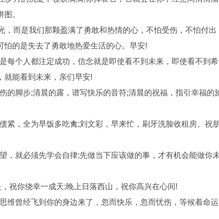
拼图。
时光，而是我们那颗盈满了勇敢和热情的心，不怕受伤，不怕付出
可怕的是失去了勇敢地热爱生活的心。早安!
不是每个人都注定成功，信念就是即使看不到未来，即使看不到
，就能看到未来，亲们早安!
伤的脚步;清晨的露，谱写快乐的音符;清晨的祝福，指引幸福的旅
讨债紧，全为早饭多吃禽;刘文彩，早来忙，刷牙洗脸收租房。祝
!
愿望，就必须先学会自律;先做当下应该做的事，才有机会能做你
炎，祝你侥幸一成天;晚上日落西山，祝你高兴在心间!
但思维曾经飞到你的身边来了，忽而快乐，忽而忧伤，等候着命