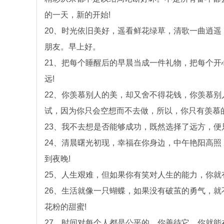
的一天，新的开始!
20、时光依旧美好，遥看鲜花绿草，清歌一曲逍
朋友。早上好。
21、把每个睡醒后的早晨当成一件礼物，把每个
远!
22、你羡慕别人的美，却又舍不得花钱，你羡慕
试，因为你只会空想而不去做，所以，你只有羡慕
23、我不去想是否能够成功，既然选择了远方，便
24、清晨曙光初现，幸福在你身边，中午艳阳高
到夜晚!
25、人生艰难，但如果你有笑对人生的能力，你就
26、生活就像一只蝴蝶，如果没有破茧的勇气，就
花粉的甜蜜!
27、时间对每个人都是公平的。你善待它，你就能