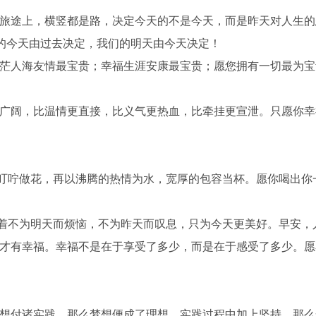
生旅途上，横竖都是路，决定今天的不是今天，而是昨天对人生
的今天由过去决定，我们的明天由今天决定！
茫茫人海友情最宝贵；幸福生涯安康最宝贵；愿您拥有一切最为
更广阔，比温情更直接，比义气更热血，比牵挂更宣泄。只愿你
的叮咛做花，再以沸腾的热情为水，宽厚的包容当杯。愿你喝出你
着不为明天而烦恼，不为昨天而叹息，只为今天更美好。早安，人
人才有幸福。幸福不是在于享受了多少，而是在于感受了多少。
梦想付诸实践，那么梦想便成了理想，实践过程中加上坚持，那