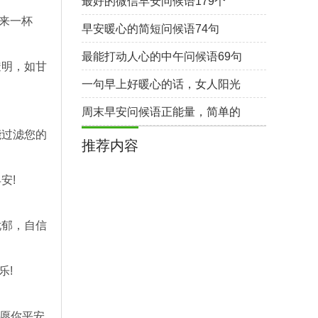
最好的微信早安问候语179个
再来一杯
早安暖心的简短问候语74句
最能打动人心的中午问候语69句
透明，如甘
一句早上好暖心的话，女人阳光
心态早安心语245个
周末早安问候语正能量，简单的
周末早安朋友圈问候语71句
能过滤您的
推荐内容
安!
忧郁，自信
乐!
；愿你平安