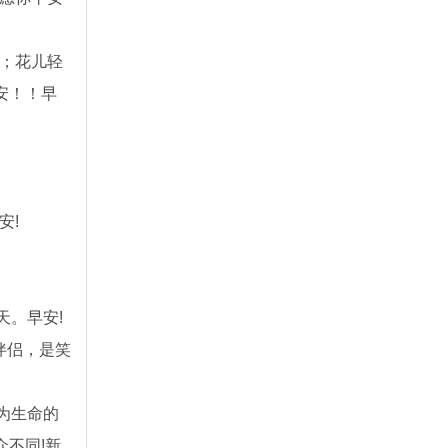
是；花儿轻
安！！早
安!
天。早安!
伴侣，是笑
为生命的
不同!新