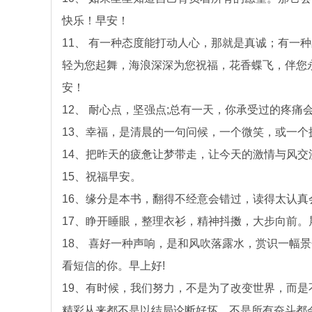
快乐！早安！
11、 有一种态度能打动人心，那就是真诚；有一
轻为您起舞，海浪深深为您祝福，花香蝶飞，伴您
安！
12、 耐心点，坚强点;总有一天，你承受过的疼痛
13、幸福，是清晨的一句问候，一个微笑，或一个
14、把昨天的疲惫让梦带走，让今天的激情与风交
15、祝福早安。
16、缘分是本书，翻得不经意会错过，读得太认真
17、睁开睡眼，整理衣衫，精神抖擞，大步向前。
18、 喜好一种声响，是和风吹落露水，赏识一幅
看短信的你。早上好!
19、有时候，我们努力，不是为了改变世界，而
精彩从来都不是以结局论断好坏。不是所有奋斗都