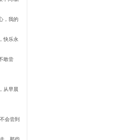
心，我的
，快乐永
不敢尝
，从早晨
就不会尝到
溜走。那些