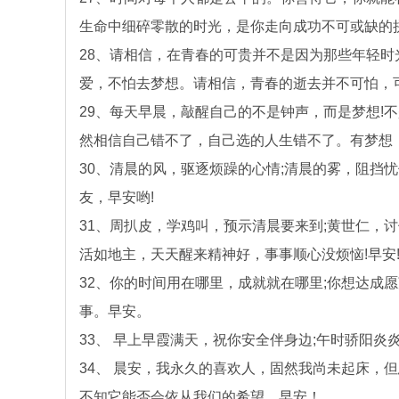
生命中细碎零散的时光，是你走向成功不可或缺的
28、请相信，在青春的可贵并不是因为那些年轻
爱，不怕去梦想。请相信，青春的逝去并不可怕，
29、每天早晨，敲醒自己的不是钟声，而是梦想!
然相信自己错不了，自己选的人生错不了。有梦想
30、清晨的风，驱逐烦躁的心情;清晨的雾，阻挡忧
友，早安哟!
31、周扒皮，学鸡叫，预示清晨要来到;黄世仁，
活如地主，天天醒来精神好，事事顺心没烦恼!早安
32、你的时间用在哪里，成就就在哪里;你想达成
事。早安。
33、 早上早霞满天，祝你安全伴身边;午时骄阳炎
34、 晨安，我永久的喜欢人，固然我尚未起床，
不知它能否会依从我们的希望。早安！