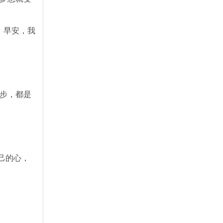
。早安，我
一步，都是
己的心，