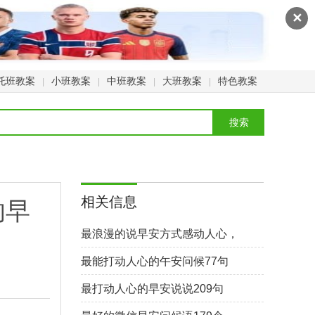
✕
托班教案
小班教案
中班教案
大班教案
特色教案
|
|
|
|
相关信息
的早
最浪漫的说早安方式感动人心，
早安暖心话短句245个
最能打动人心的午安问候77句
最打动人心的早安说说209句
。