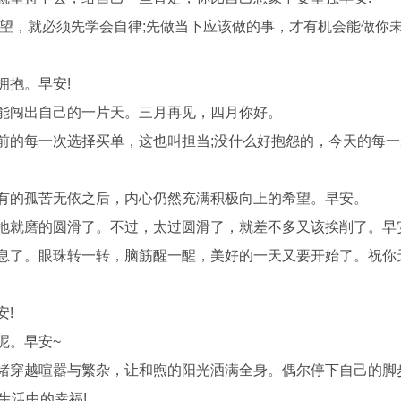
愿望，就必须先学会自律;先做当下应该做的事，才有机会能做你
拥抱。早安!
总能闯出自己的一片天。三月再见，四月你好。
前的每一次选择买单，这也叫担当;没什么好抱怨的，今天的每
所有的孤苦无依之后，内心仍然充满积极向上的希望。早安。
地就磨的圆滑了。不过，太过圆滑了，就差不多又该挨削了。早安
休息了。眼珠转一转，脑筋醒一醒，美好的一天又要开始了。祝你
安!
呢。早安~
思绪穿越喧嚣与繁杂，让和煦的阳光洒满全身。偶尔停下自己的脚
生活中的幸福!