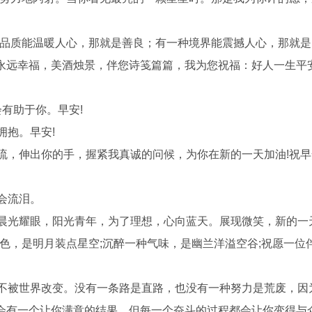
种品质能温暖人心，那就是善良；有一种境界能震撼人心，那就
永远幸福，美酒烛景，伴您诗笺篇篇，我为您祝福：好人一生平
会有助于你。早安!
拥抱。早安!
流，伸出你的手，握紧我真诚的问候，为你在新的一天加油!祝早
会流泪。
晨光耀眼，阳光青年，为了理想，心向蓝天。展现微笑，新的一
景色，是明月装点星空;沉醉一种气味，是幽兰洋溢空谷;祝愿一位
是不被世界改变。没有一条路是直路，也没有一种努力是荒废，因
会有一个让你满意的结果，但每一个奋斗的过程都会让你变得与众