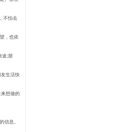
，不怕去
希望，也依
途;朋
朋友生活快
未来想做的
运的信息。