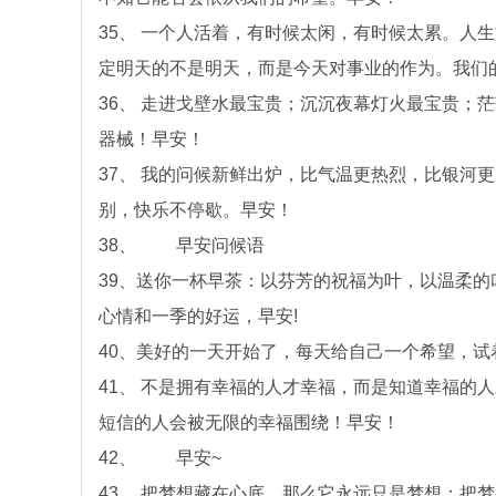
35、 一个人活着，有时候太闲，有时候太累。人
定明天的不是明天，而是今天对事业的作为。我们
36、 走进戈壁水最宝贵；沉沉夜幕灯火最宝贵；
器械！早安！
37、 我的问候新鲜出炉，比气温更热烈，比银河
别，快乐不停歇。早安！
38、 早安问候语
39、送你一杯早茶：以芬芳的祝福为叶，以温柔
心情和一季的好运，早安!
40、美好的一天开始了，每天给自己一个希望，试
41、 不是拥有幸福的人才幸福，而是知道幸福的
短信的人会被无限的幸福围绕！早安！
42、 早安~
43、 把梦想藏在心底，那么它永远只是梦想；把