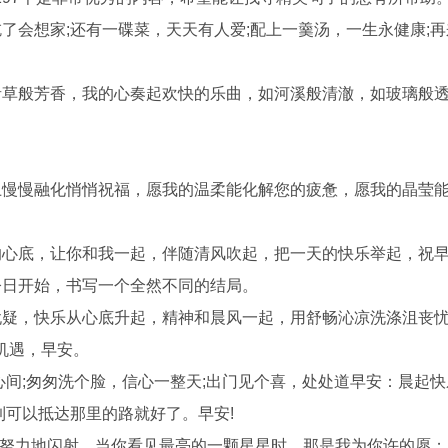
了会想家;还有一碟菜，天天有人爱;配上一羹汤，一生永健康;
青草般芳香，我的心奏起欢快的乐曲，如河溪般清澈，如玻璃般
上慢慢融化悄悄祝福，愿我的温柔能化解您的疲惫，愿我的晶莹
的心底，让你和我一起，伴随清风吹起，把一天的快乐举起，祝早
今日开始，书写一个全然不同的结局。
犹疑，快乐从心底升起，精神和晨风一起，用舒畅沁凉洗涤沮丧
机遇，早安。
心间;匆匆洗个脸，信心一整天;出门见个喜，处处道早安：晨起快
到可以抵达那里的路就好了。早安!
会努力地闪射。当你看见最亮的一颗星星时。那是我为你许的愿