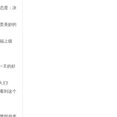
的态度；决
宝贵美妙的
幸福上级
一天的好
们!
愿看到这个
么梦想就变