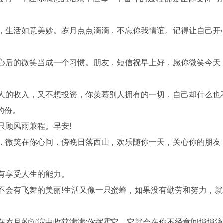
遥，生活如意美妙。岁月点点滴滴，不忘你我情谊。记得让自己开
开心后的微笑当成一个习惯。朋友，短信祝早上好，愿你微笑今天
别人的收入，又不想投资，你羡慕别人拥有的一切，自己却什么也
的份。
只顾风雨兼程。早安!
照，微笑在你心间，傍晚日落西山，欢乐随你一天，关心你的朋友
有享受人生的能力。
不会有飞舞的美丽!生活又像一只蜜蜂，如果没有勤劳和努力，
在岁月的沉淀中收获满满;你挥霍它，它就会在你不经意间悄悄