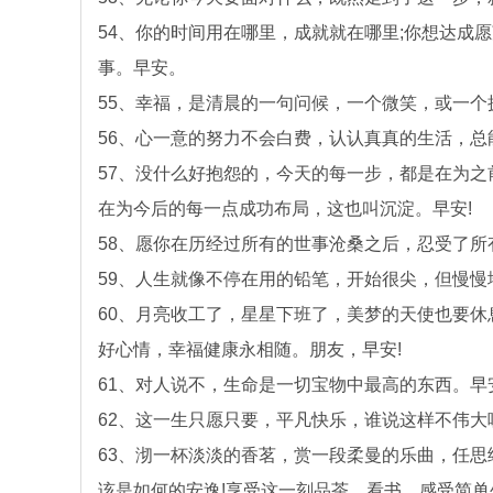
54、你的时间用在哪里，成就就在哪里;你想达成
事。早安。
55、幸福，是清晨的一句问候，一个微笑，或一个
56、心一意的努力不会白费，认认真真的生活，
57、没什么好抱怨的，今天的每一步，都是在为之
在为今后的每一点成功布局，这也叫沉淀。早安!
58、愿你在历经过所有的世事沧桑之后，忍受了
59、人生就像不停在用的铅笔，开始很尖，但慢慢
60、月亮收工了，星星下班了，美梦的天使也要
好心情，幸福健康永相随。朋友，早安!
61、对人说不，生命是一切宝物中最高的东西。早
62、这一生只愿只要，平凡快乐，谁说这样不伟大
63、沏一杯淡淡的香茗，赏一段柔曼的乐曲，任
该是如何的安逸!享受这一刻品茶，看书，感受简单