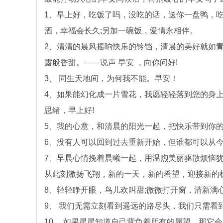
1、早上好，吃饭了吗，没吃的话，送你一盘鸭，吃
酒，幸福会长久;另加一碗饭，爱情永相伴。
2、清清的晨风摇响快乐的铃铛，清晨的美好就如
露般香甜。——说声 早安 ，向你问好!
3、 同生天地间，为何我不能。早安！
4、如果能幻化成一片雪花，我愿轻轻落到您的身
思绪，早上好!
5、我的心意，和清晨的阳光一起，把快乐带到你
6、没有人可以回到过去重新开始，但谁都可以从
7、早晨心情挽着晨曦一起，用温煦美丽驱散烦恼
从此刻激扬飞翔，新的一天，新的希望，迎接新的
8、轻轻睁开眼，鸟儿欢叫甜;微微打开窗，清新满
9、 我们无需立刻看到遥远的路尽头，我们只需看
10、 如果星星知道自己背负着所有的愿望。那它