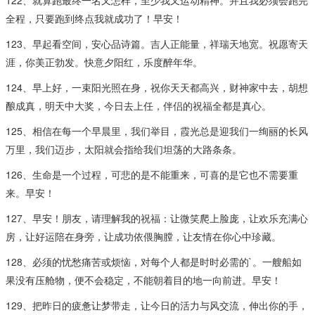
全程，只要跑到终点我就成功了！早安！
123、早起看空间，安心品诗篇。吉人正能量，祥瑞天地宽。祝愿寄天
涯，你美正勃发。快意夕阳红，乐度醉年华。
124、早上好，一束阳光照在身，祝你天天都高兴，财神家中去，胡想
酿成真，明天中大奖，今日去上任，伴侣的祝福全都是真心。
125、相信在每一个早晨里，我们举目，霞光总是迎我们一绚丽的长风
万里，我们迈步，太阳就会指给我们坦荡的大路条条。
126、生命是一个过程，可悲的是不能重来，可喜的是它也不需要重
来。早安！
127、早安！朋友，请理解我的祝福：让微笑爬上脸庞，让欢乐充满心
房，让好运陪在身旁，让成功依偎胸膛，让友情在你心中珍藏。
128、必须的忧愁痛苦或烦恼，对每个人都是时时必需的`。一艘船如
果没有压舱物，便不会稳定，不能朝着目的地一向前进。早安！
129、把昨日的疲惫让梦带走，让今日的活力与风交流，伸出你的手，