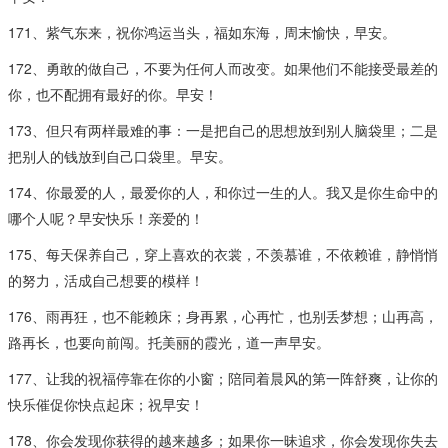
171、紫气东来，祝你鸿运当头，福如东海，周末愉快，早安。
172、勇敢的做自己，不要为任何人而改变。如果他们不能接受最差的
你，也不配拥有最好的你。早安！
173、但只有两样最难的事：一是把自己的思想放到别人脑袋里；二是
把别人的钱放到自己口袋里。早安。
174、你最爱的人，最爱你的人，和你过一生的人。我又是你生命中的
哪个人呢？早安快乐！亲爱的！
175、每天保养自己，穿上喜欢的衣裳，不羡慕谁，不依赖谁，静悄悄
的努力，活成自己想要的模样！
176、雨再狂，也不能赖床；身再累，心再忙，也别丢梦想；山再高，
路再长，也要向前闯。托美丽的霞光，道一声早安。
177、让我的祝福停靠在你的小窗；陪同着晨风的第一阵舒爽，让你的
快乐催促你快点起床；祝早安！
178、你会发现你获得的越来越多；如果你一昧追求，你会发现你失去