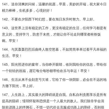
141、送你清爽的问候，温馨的祝愿，早晨，美妙的开端，祝大家今日
精力棒棒，生机多多，心境好好！
142、不要在夕阳西下时幻想，要在旭日东升时努力。早上好。
143、这世界上没有稳定的工作，更没有稳定的生活，任何学习都是有
意义的，坚持学习，防患于未然，才能让你不论走到哪里都有铁饭
碗。早安！
144、与其轰轰烈烈后曲终人散空愁暮，不如简简单单过着平凡幸福的
生活。早安！
145、阳光照进你的窗帘，当你睁开眼睛，收到我给你的信息，带给你
一个轻轻的祝福，愿它每分每秒都带给欢乐与幸运！早安！
146、生活从来不会刻意亏欠谁，它给了你一块阴影，必会在不远的地
方撒下阳光，早上好。
147、人生路上，其实最大的障碍就是自我。自私自利贪图享乐是所有
提高的阻碍；懦弱怀疑和恐惧是一个人最大的敌人。我们除非学会清
除前进路上的绊脚石，不惜一切代价去克服成功路上的障碍，否则很