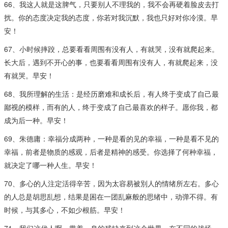
66、我这人就是这脾气，只要别人不理我的，我不会再硬着脸皮去打
扰。你的态度决定我的态度，你若对我沉默，我也只好对你冷漠。早
安！
67、小时候摔跤，总要看看周围有没有人，有就哭，没有就爬起来。
长大后，遇到不开心的事，也要看看周围有没有人，有就爬起来，没
有就哭。早安！
68、我所理解的生活：是经历磨难和成长后，有人终于变成了自己最
鄙视的模样，而有的人，终于变成了自己最喜欢的样子。愿你我，都
成为后一种。早安！
69、朱德庸：幸福分成两种，一种是看的见的幸福，一种是看不见的
幸福，前者是物质的感观，后者是精神的感受。你选择了何种幸福，
就决定了哪一种人生。早安！
70、多心的人注定活得辛苦，因为太容易被別人的情绪所左右。多心
的人总是胡思乱想，结果是困在一团乱麻般的思绪中，动弹不得。有
时候，与其多心，不如少根筋。早安！
71、我们这代人啊，带着一身的残缺来到这个世界，在不同的战场