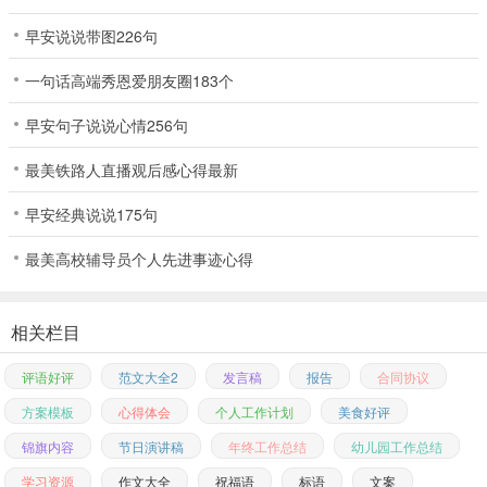
早安说说带图226句
一句话高端秀恩爱朋友圈183个
早安句子说说心情256句
最美铁路人直播观后感心得最新
早安经典说说175句
最美高校辅导员个人先进事迹心得
相关栏目
评语好评
范文大全2
发言稿
报告
合同协议
方案模板
心得体会
个人工作计划
美食好评
锦旗内容
节日演讲稿
年终工作总结
幼儿园工作总结
学习资源
作文大全
祝福语
标语
文案