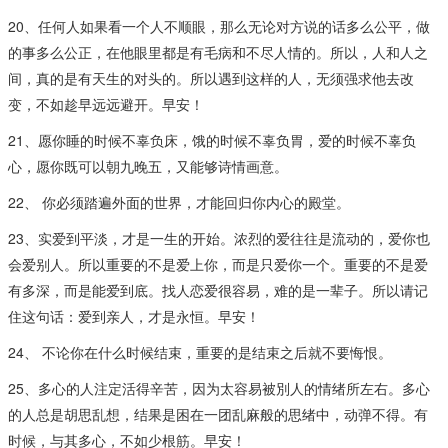
20、任何人如果看一个人不顺眼，那么无论对方说的话多么公平，做
的事多么公正，在他眼里都是有毛病和不尽人情的。所以，人和人之
间，真的是有天生的对头的。所以遇到这样的人，无须强求他去改
变，不如趁早远远避开。早安！
21、愿你睡的时候不辜负床，饿的时候不辜负胃，爱的时候不辜负
心，愿你既可以朝九晚五，又能够诗情画意。
22、 你必须踏遍外面的世界，才能回归你内心的殿堂。
23、实爱到平淡，才是一生的开始。浓烈的爱往往是流动的，爱你也
会爱别人。所以重要的不是爱上你，而是只爱你一个。重要的不是爱
有多深，而是能爱到底。找人恋爱很容易，难的是一辈子。所以请记
住这句话：爱到亲人，才是永恒。早安！
24、 不论你在什么时候结束，重要的是结束之后就不要悔恨。
25、多心的人注定活得辛苦，因为太容易被別人的情绪所左右。多心
的人总是胡思乱想，结果是困在一团乱麻般的思绪中，动弹不得。有
时候，与其多心，不如少根筋。早安！