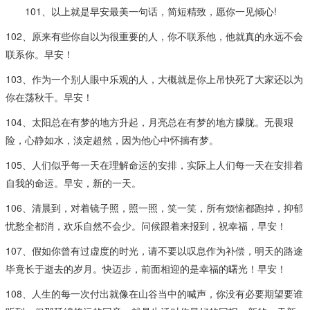
101、以上就是早安最美一句话，简短精致，愿你一见倾心!
102、原来有些你自以为很重要的人，你不联系他，他就真的永远不会
联系你。早安！
103、作为一个别人眼中乐观的人，大概就是你上吊快死了大家还以为
你在荡秋千。早安！
104、太阳总在有梦的地方升起，月亮总在有梦的地方朦胧。无畏艰
险，心静如水，淡定超然，因为他心中怀揣有梦。
105、人们似乎每一天在理解命运的安排，实际上人们每一天在安排着
自我的命运。早安，新的一天。
106、清晨到，对着镜子照，照一照，笑一笑，所有烦恼都跑掉，抑郁
忧愁全都消，欢乐自然不会少。问候跟着来报到，祝幸福，早安！
107、假如你曾有过虚度的时光，请不要以叹息作为补偿，明天的路途
毕竟长于逝去的岁月。快迈步，前面相迎的是幸福的曙光！早安！
108、人生的每一次付出就像在山谷当中的喊声，你没有必要期望要谁