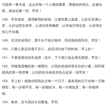
可能将一事无成。这点对每一个人都很重要：警惕你的弱点，征服自
我，就会征服一切。早安！
148、早安朋友，请理解我的祝福：让微笑爬上脸庞，让欢乐充满心
房，让好运陪在身旁，让成功依偎胸膛，让幸福尽情绽放，让友情在
你心中珍藏。
149、生活告诉我们，爱不在于朝夕相伴，而应能风雨同舟。早安！
150、只要心里还存着不甘心，就还没到放下的时候。早上好！
151、不要急着说别无选择，也许，下个路口就会遇见期望。早安！
152、伴随着晨曦的第一缕曙光，让我的祝福停靠在你的小窗；陪同着
晨风的第一阵舒爽，让你的欢乐催促你快点起床；祝早安！
153、早上好！感激你陪我走过每一个日子，愿有我的日子你每一天都
精彩，每一步都平安，每一刻都欢乐，每一分都如意，每一秒都幸
福。
154、春来，且与美好久别重逢。早安。