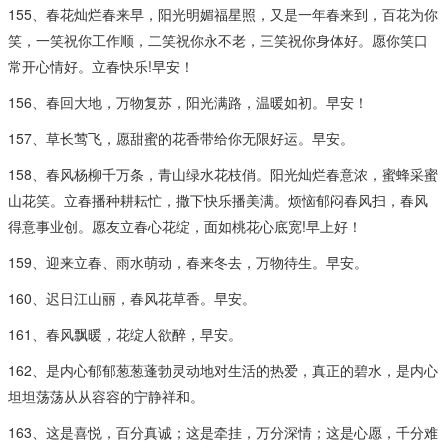
155、春花灿烂春来早，阳光明媚福星照，又是一年春来到，百花为你
笑，一笑祝你工作顺，二笑祝你永不老，三笑祝你身体好。愿你笑口
常开心情好。立春快乐!早安！
156、春回大地，万物复苏，阳光满路，温暖如初。早安！
157、草长莺飞，愿甜蜜的花香带给你无限好运。早安。
158、春风杨柳千万条，青山绿水花枝俏。阳光灿烂春意浓，蜜蜂采蜜
山花笑。立春播种耕耘忙，撒下快乐播美满。烦恼郁闷春风扫，春风
得意事业创。愿友立春心花绽，面如桃花心底宽!早上好！
159、迎来立春、雨水萌动，春来冬去，万物待生。早安。
160、迟日江山丽，春风花草香。早安。
161、春风飘暖，花绽人欲醉，早安。
162、是内心郁郁葱葱蓬勃灵动地对生活的热爱，真正的碧水，是内心
坦坦荡荡从从容容的宁静祥和。
163、这是喜悦，百分真诚；这是牵挂，万分深情；这是心愿，千分难