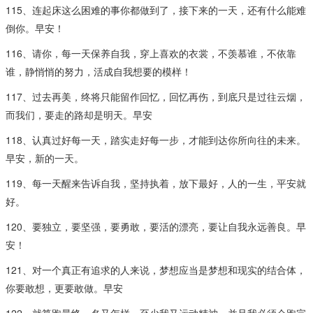
115、连起床这么困难的事你都做到了，接下来的一天，还有什么能难
倒你。早安！
116、请你，每一天保养自我，穿上喜欢的衣裳，不羡慕谁，不依靠
谁，静悄悄的努力，活成自我想要的模样！
117、过去再美，终将只能留作回忆，回忆再伤，到底只是过往云烟，
而我们，要走的路却是明天。早安
118、认真过好每一天，踏实走好每一步，才能到达你所向往的未来。
早安，新的一天。
119、每一天醒来告诉自我，坚持执着，放下最好，人的一生，平安就
好。
120、要独立，要坚强，要勇敢，要活的漂亮，要让自我永远善良。早
安！
121、对一个真正有追求的人来说，梦想应当是梦想和现实的结合体，
你要敢想，更要敢做。早安
122、就算跑最终一名又怎样，至少我又运动精神。并且我必须会跑完