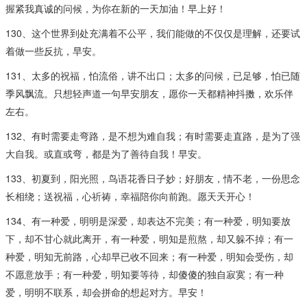
握紧我真诚的问候，为你在新的一天加油！早上好！
130、这个世界到处充满着不公平，我们能做的不仅仅是理解，还要试
着做一些反抗，早安。
131、太多的祝福，怕流俗，讲不出口；太多的问候，已足够，怕已随
季风飘流。只想轻声道一句早安朋友，愿你一天都精神抖擞，欢乐伴
左右。
132、有时需要走弯路，是不想为难自我；有时需要走直路，是为了强
大自我。或直或弯，都是为了善待自我！早安。
133、初夏到，阳光照，鸟语花香日子妙；好朋友，情不老，一份思念
长相绕；送祝福，心祈祷，幸福陪你向前跑。愿天天开心！
134、有一种爱，明明是深爱，却表达不完美；有一种爱，明知要放
下，却不甘心就此离开，有一种爱，明知是煎熬，却又躲不掉；有一
种爱，明知无前路，心却早已收不回来；有一种爱，明知会受伤，却
不愿意放手；有一种爱，明知要等待，却傻傻的独自寂寞；有一种
爱，明明不联系，却会拼命的想起对方。早安！