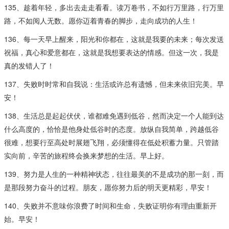
135、趁着年轻，多出去走走看看。读万卷书，不如行万里路，行万里
路，不如阅人无数。愿你迈着青春的脚步，走向成功的人生！
136、每一天早上醒来，阳光和你都在，这就是我要的未来；每次发送
祝福，真心和爱意都在，这就是我想要表达的情感。但这一次，我是
真的发错人了！
137、失败时时常和自我说：生活或许总有遗憾，但未来依旧完美。早
安！
138、生活总是起起伏伏，谁都难免遇到低谷，然而决定一个人能到达
什么高度的，恰恰是他身处低谷时的态度。放纵自我简单，跨越低谷
很难，想要行至高处时展翅飞翔，必须懂得在低处积蓄力量。只管踏
实向前，辛苦的旅程终会换来梦想的生活。早上好。
139、努力是人生的一种精神状态，往往最美的不是成功的那一刻，而
是那段努力奋斗的过程。朋友，愿你努力后的明天更精彩，早安！
140、失败并不意味你浪费了时间和生命，失败证明你有理由重新开
始。早安！