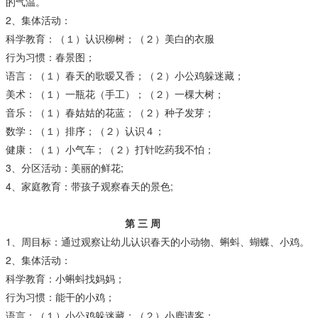
的气温。
2、集体活动：
科学教育：（１）认识柳树；（２）美白的衣服
行为习惯：春景图；
语言：（１）春天的歌暧又香；（２）小公鸡躲迷藏；
美术：（１）一瓶花（手工）；（２）一棵大树；
音乐：（１）春姑姑的花蓝；（２）种子发芽；
数学：（１）排序；（２）认识４；
健康：（１）小气车；（２）打针吃药我不怕；
3、分区活动：美丽的鲜花;
4、家庭教育：带孩子观察春天的景色;
第 三 周
1、周目标：通过观察让幼儿认识春天的小动物、蝌蚪、蝴蝶、小鸡。
2、集体活动：
科学教育：小蝌蚪找妈妈；
行为习惯：能干的小鸡；
语言：（１）小公鸡躲迷藏；（２）小鹿请客；