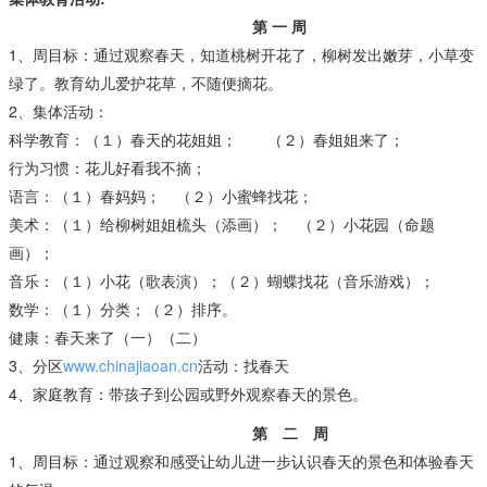
第 一 周
1、周目标：通过观察春天，知道桃树开花了，柳树发出嫩芽，小草变
绿了。教育幼儿爱护花草，不随便摘花。
2、集体活动：
科学教育：（１）春天的花姐姐； （２）春姐姐来了；
行为习惯：花儿好看我不摘；
语言：（１）春妈妈； （２）小蜜蜂找花；
美术：（１）给柳树姐姐梳头（添画）； （２）小花园（命题
画）；
音乐：（１）小花（歌表演）；（２）蝴蝶找花（音乐游戏）；
数学：（１）分类；（２）排序。
健康：春天来了（一）（二）
3、分区
www.chinajiaoan.cn
活动：找春天
4、家庭教育：带孩子到公园或野外观察春天的景色。
第 二 周
1、周目标：通过观察和感受让幼儿进一步认识春天的景色和体验春天