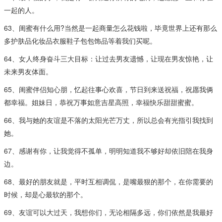
一起的人。
63、闺蜜有什么用?当然是一起商量怎么花钱啦，毕竟世界上还有那么
多护肤品化妆品衣服鞋子包包饰品等着我们买呢。
64、女人终身奋斗三大目标：让过去男友遗憾，让现在男友惊艳，让
未来男友体面。
65、闺蜜伴侣知心朋，忆起往事心欢喜，节日到来送祝福，祝愿我俩
都幸福。姐妹日，恭祝万事如意吉星高照，幸福快乐甜甜蜜蜜。
66、我与她的友谊是不落的太阳光芒万丈，所以总会有光指引我找到
她。
67、感谢有你，让我觉得不孤单，明明知道我不够好却依旧陪在我身
边。
68、最好的朋友就是，平时互相调侃，是嘴最狠的那个，在你需要的
时候，却是心最软的那个。
69、友谊可以大过天，我想你们，无论相隔多远，你们依然是我最好