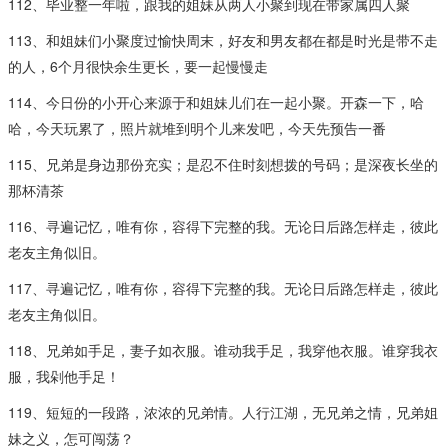
112、毕业整一年啦，跟我的姐妹从两人小聚到现在带家属四人聚
113、和姐妹们小聚度过愉快周末，好友和男友都在都是时光是带不走
的人，6个月很快余生更长，要一起慢慢走
114、今日份的小开心来源于和姐妹儿们在一起小聚。开森一下，哈
哈，今天玩累了，照片就堆到明个儿来发吧，今天先预告一番
115、兄弟是身边那份充实；是忍不住时刻想拨的号码；是深夜长坐的
那杯清茶
116、寻遍记忆，唯有你，容得下完整的我。无论日后路怎样走，彼此
老友主角似旧。
117、寻遍记忆，唯有你，容得下完整的我。无论日后路怎样走，彼此
老友主角似旧。
118、兄弟如手足，妻子如衣服。谁动我手足，我穿他衣服。谁穿我衣
服，我剁他手足！
119、短短的一段路，浓浓的兄弟情。人行江湖，无兄弟之情，兄弟姐
妹之义，怎可闯荡？