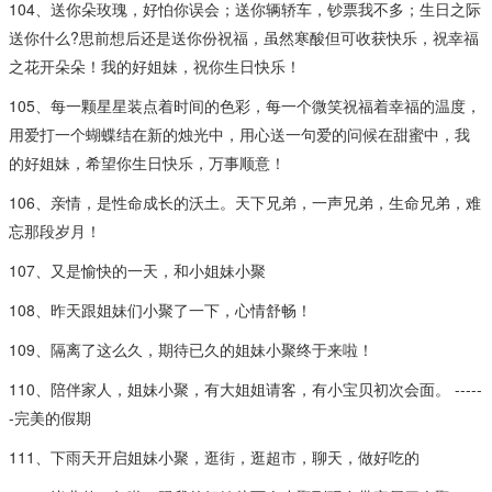
104、送你朵玫瑰，好怕你误会；送你辆轿车，钞票我不多；生日之际
送你什么?思前想后还是送你份祝福，虽然寒酸但可收获快乐，祝幸福
之花开朵朵！我的好姐妹，祝你生日快乐！
105、每一颗星星装点着时间的色彩，每一个微笑祝福着幸福的温度，
用爱打一个蝴蝶结在新的烛光中，用心送一句爱的问候在甜蜜中，我
的好姐妹，希望你生日快乐，万事顺意！
106、亲情，是性命成长的沃土。天下兄弟，一声兄弟，生命兄弟，难
忘那段岁月！
107、又是愉快的一天，和小姐妹小聚
108、昨天跟姐妹们小聚了一下，心情舒畅！
109、隔离了这么久，期待已久的姐妹小聚终于来啦！
110、陪伴家人，姐妹小聚，有大姐姐请客，有小宝贝初次会面。 -----
-完美的假期
111、下雨天开启姐妹小聚，逛街，逛超市，聊天，做好吃的