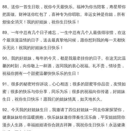
88、送你一首生日歌，祝你今天最快乐。福神为你当陪客，寿星帮你
把面做。财神送你红包了，喜神专为你唱歌。幸运女神是你姐，所有
烦恼全消灭！我的好姐妹，祝你生日快乐！
89、一年中总有几个日子难忘，一生中总有几个人最值得珍惜，在这
个最浪漫温情的日子，送去最真挚地问候，愿你想到我的每一天都快
乐无比！祝我的好姐妹生日快乐！
90、我的好姐妹，每年的今天，都是我最牵挂你的日子。在这无比温
馨的时刻，向你敬上一杯酒，连同我的衷心祝福。礼不贵，情珍贵，
祝福你拥有一个甜蜜温馨快快乐乐的生日！
91、很多的秘密对你诉说，心心相连；很多的甜蜜等你品尝，友情如
蜜；很多的快乐与你分享，同乐为乐；很多的祝福向你传递，好姐妹
生日，祝你生日快乐！愿我们的姐妹情真，如天地长久。
92、今天我的好姐妹生日，我邀请了四位好姐妹一同去你家探望你，
健康妹妹给你温暖拥抱，快乐妹妹邀你弹奏生活乐曲，平安姐姐陪你
漫步人生路，幸福姐姐请你合跳吉祥舞，我祝你生日快乐！永远健康