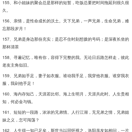
155、和小姐妹的聚会总是那样的短暂，吃饭总要把时间拖延到很久很
久。
156、亲情，是性命成长的沃土。天下兄弟，一声兄弟，生命兄弟，难
忘那段岁月！
157、兄弟是身边那份充实；是忍不住时刻想拨的号码；是深夜长坐的
那杯清茶
158、寻遍记忆，唯有你，容得下完整的我。无论日后路怎样走，彼此
老友主角似旧。
159、兄弟如手足，妻子如衣服。谁动我手足，我穿他衣服。谁穿我衣
服，我剁他手足！
160、海内存知己，天涯若比邻。海上生明月，天涯共此时。人生贵相
知，何必金与钱。
161、短短的一段路，浓浓的兄弟情。人行江湖，无兄弟之情，兄弟姐
妹之义，怎可闯荡？
162、人生得一知已足矣，斯世当以同怀视之，洛阳亲友如相问，一片