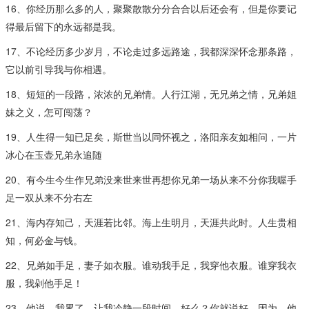
16、你经历那么多的人，聚聚散散分分合合以后还会有，但是你要记
得最后留下的永远都是我。
17、不论经历多少岁月，不论走过多远路途，我都深深怀念那条路，
它以前引导我与你相遇。
18、短短的一段路，浓浓的兄弟情。人行江湖，无兄弟之情，兄弟姐
妹之义，怎可闯荡？
19、人生得一知已足矣，斯世当以同怀视之，洛阳亲友如相问，一片
冰心在玉壶兄弟永追随
20、有今生今生作兄弟没来世来世再想你兄弟一场从来不分你我喔手
足一双从来不分右左
21、海内存知己，天涯若比邻。海上生明月，天涯共此时。人生贵相
知，何必金与钱。
22、兄弟如手足，妻子如衣服。谁动我手足，我穿他衣服。谁穿我衣
服，我剁他手足！
23、他说，我累了，让我冷静一段时间，好么？你就说好，因为，他