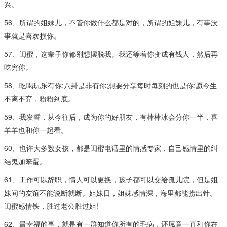
兴。
56、所谓的姐妹儿，不管你做什么都是对的，所谓的姐妹儿，有事没
事就是喜欢损你。
57、闺蜜，这辈子你都别想摆脱我。我还等着你变成有钱人，然后再
吃穷你。
58、吃喝玩乐有你;八卦是非有你;想要分享每时每刻的也是你;愿今生
不离不弃，粉粉到底。
59、我发誓，从今往后，成为你的好朋友，有棒棒冰会分你一半，喜
羊羊也和你一起看。
60、也许大多数女孩，都是闺蜜电话里的情感专家，自己感情里的纠
结鬼加笨蛋。
61、工作可以辞职，情人可以更换，孩子都可以交给孤儿院，但是姐
妹间的友谊不能说断就断。姐妹日，姐妹感情深，海里都能捞出针。
闺蜜感情铁，胜过老公胜过姐!
62、最幸福的事，就是有一群知道你所有的毛病，还愿意一直和你在