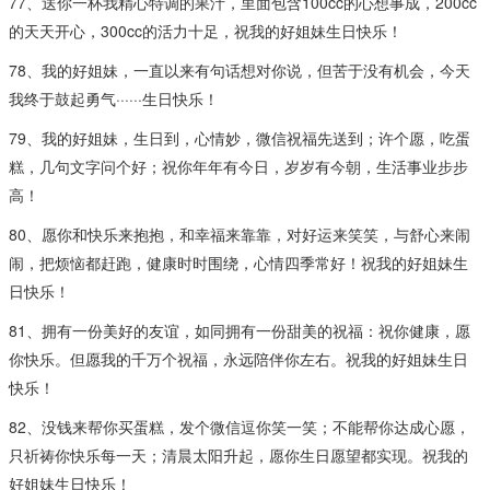
77、送你一杯我精心特调的果汁，里面包含100cc的心想事成，200cc
的天天开心，300cc的活力十足，祝我的好姐妹生日快乐！
78、我的好姐妹，一直以来有句话想对你说，但苦于没有机会，今天
我终于鼓起勇气······生日快乐！
79、我的好姐妹，生日到，心情妙，微信祝福先送到；许个愿，吃蛋
糕，几句文字问个好；祝你年年有今日，岁岁有今朝，生活事业步步
高！
80、愿你和快乐来抱抱，和幸福来靠靠，对好运来笑笑，与舒心来闹
闹，把烦恼都赶跑，健康时时围绕，心情四季常好！祝我的好姐妹生
日快乐！
81、拥有一份美好的友谊，如同拥有一份甜美的祝福：祝你健康，愿
你快乐。但愿我的千万个祝福，永远陪伴你左右。祝我的好姐妹生日
快乐！
82、没钱来帮你买蛋糕，发个微信逗你笑一笑；不能帮你达成心愿，
只祈祷你快乐每一天；清晨太阳升起，愿你生日愿望都实现。祝我的
好姐妹生日快乐！