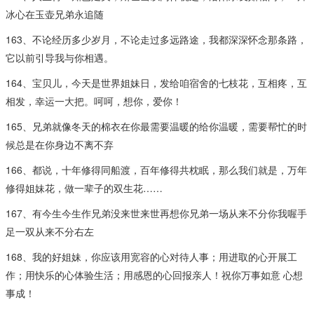
冰心在玉壶兄弟永追随
163、不论经历多少岁月，不论走过多远路途，我都深深怀念那条路，
它以前引导我与你相遇。
164、宝贝儿，今天是世界姐妹日，发给咱宿舍的七枝花，互相疼，互
相发，幸运一大把。呵呵，想你，爱你！
165、兄弟就像冬天的棉衣在你最需要温暖的给你温暖，需要帮忙的时
候总是在你身边不离不弃
166、都说，十年修得同船渡，百年修得共枕眠，那么我们就是，万年
修得姐妹花，做一辈子的双生花……
167、有今生今生作兄弟没来世来世再想你兄弟一场从来不分你我喔手
足一双从来不分右左
168、我的好姐妹，你应该用宽容的心对待人事；用进取的心开展工
作；用快乐的心体验生活；用感恩的心回报亲人！祝你万事如意 心想
事成！