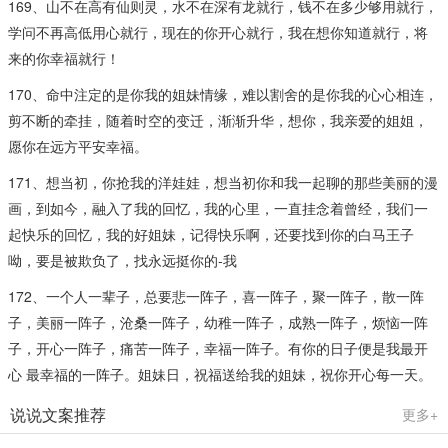
169、山不在高有仙则灵，水不在深有龙就行，钱不在多少够用就行，
学问不再高低用心就行，现在的你开心就行，我在想你知道就行，将
来的你幸福就行！
170、命中注定的是你我的姐妹情缘，难以割舍的是你我的心心相连，
剪不断的牵挂，随着时空的变迁，渐渐升华，想你，我亲爱的姐姐，
愿你在远方平安幸福。
171、想当初，你抢我的洋娃娃，想当初你和我一起聊的那些美丽的漫
画，到如今，融入了我的回忆，我的心里，一直挂念着曾经，我们一
起快乐的回忆，我的好姐妹，记得快乐啊，还要找到你的白马王子
呦，要是被欺负了，找永远挺你的-我
172、一个人一辈子，总要悲一阵子，喜一阵子，聚一阵子，散一阵
子，美丽一阵子，沧桑一阵子，幼稚一阵子，成熟一阵子，烦恼一阵
子，开心一阵子，痛苦一阵子，幸福一阵子。有你的日子便是我最开
心 最幸福的一阵子。姐妹日，祝福送给我的姐妹，祝你开心每一天。
说说文案推荐
更多+