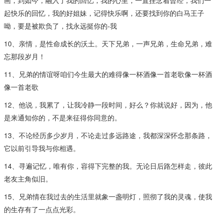
起快乐的回忆，我的好姐妹，记得快乐啊，还要找到你的白马王子
呦，要是被欺负了，找永远挺你的-我
10、亲情，是性命成长的沃土。天下兄弟，一声兄弟，生命兄弟，难
忘那段岁月！
11、兄弟的情谊呀咱们今生最大的难得像一杯酒像一首老歌像一杯酒
像一首老歌
12、他说，我累了，让我冷静一段时间，好么？你就说好，因为，他
是来通知你的，不是来征得你同意的。
13、不论经历多少岁月，不论走过多远路途，我都深深怀念那条路，
它以前引导我与你相遇。
14、寻遍记忆，唯有你，容得下完整的我。无论日后路怎样走，彼此
老友主角似旧。
15、兄弟情在我过去的生活里就象一盏明灯，照彻了我的灵魂，使我
的生存有了一点点光彩。