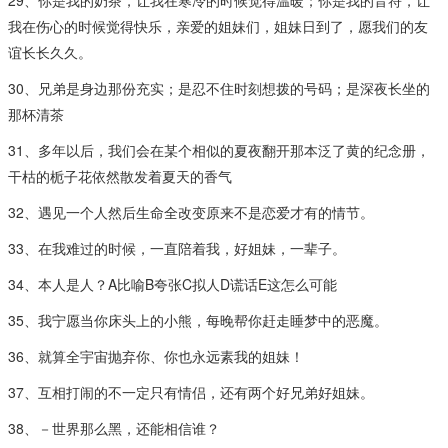
我在伤心的时候觉得快乐，亲爱的姐妹们，姐妹日到了，愿我们的友
谊长长久久。
30、兄弟是身边那份充实；是忍不住时刻想拨的号码；是深夜长坐的
那杯清茶
31、多年以后，我们会在某个相似的夏夜翻开那本泛了黄的纪念册，
干枯的栀子花依然散发着夏天的香气
32、遇见一个人然后生命全改变原来不是恋爱才有的情节。
33、在我难过的时候，一直陪着我，好姐妹，一辈子。
34、本人是人？A比喻B夸张C拟人D谎话E这怎么可能
35、我宁愿当你床头上的小熊，每晚帮你赶走睡梦中的恶魔。
36、就算全宇宙抛弃你、你也永远素我的姐妹！
37、互相打闹的不一定只有情侣，还有两个好兄弟好姐妹。
38、－世界那么黑，还能相信谁？