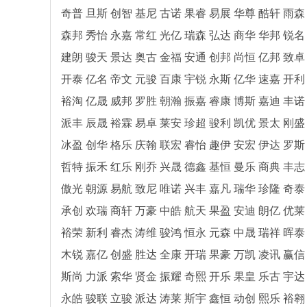
奇普 旦斯 创智 基尼 古诺 果睿 易展 华尊 酷轩 雨
森邦 秀怡 永嘉 常红 光亿 瑞森 弘达 商华 华邦 锐
建朗 骏天 景达 奥古 金福 安通 创邦 尚恒 亿邦 致
开泰 亿名 帝文 元骏 百康 宇锐 永斯 亿华 速嘉 开
裕淘 亿晟 威邦 罗胜 朝瀚 振嘉 睿康 博斯 嘉迪 丰
派丰 辰晟 裕霖 易卓 莱安 珍超 骏利 凯优 景太 刚
冰盈 创华 格乐 庆翰 联宏 睿怡 趣伊 安宏 伊达 罗
哲特 振禾 红乐 刚乔 兴晟 德鑫 基恒 曼乐 商典 丰
傲光 朝源 易航 致尼 唯诺 兴丰 嘉凡 瑞华 珍隆 奇
承创 欢瑞 商轩 万豪 中皓 航天 果盈 安迪 朗亿 优
裕荣 新利 睿杰 涛维 骏鸿 恒永 元森 中晟 瑞祥 晖
木锐 嘉亿 创盛 胜达 全康 开瑞 果豪 万凯 凌讯 赢
斯尚 力派 索华 贤金 振耀 奇熙 开乐 果皇 乐古 宇
永皓 骏联 立骏 派达 涛莱 斯宇 鑫恒 动创 熙乐 裕