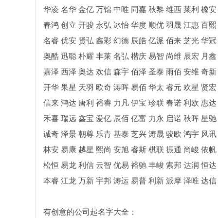
华凌 名华 金亿 万锦 中唯 同嘉 秋黎 维西 莱利 橡
春鸿 创立 开骏 永弘 冰怡 华度 顺优 羽晟 江惠 百
名睿 优安 贤弘 鑫彩 幻德 辰皓 亿派 佰来 芝光 华
奥酷 迅聪 朴耀 丰莱 名弘 楷庆 易智 尚维 辰宏 月
嘉泽 西泽 奥达 欢信 森宇 佰泽 圣泰 雨佰 安维 奇
开华 果星 天羽 欧奇 涛晖 易佰 华太 睿元 欢星 贤
信来 鸿达 唐利 裕睿 力凡 伊宝 珍联 春诺 利欧 惠
禾喜 瑞远 鑫宝 爱亿 辰佰 亿富 力永 启诺 秋晖 星
诚奇 泽景 朝尊 乐青 基泰 芝兴 涛晟 骏欧 鸿宇 风
林安 易康 越星 熙尚 安旭 睿斯 棋联 振通 尚峻 依
松恒 易龙 利信 云智 优易 裕驰 丰峻 索邦 达润 恒
本睿 江龙 万新 宇邦 涛运 易普 利新 派摩 泽唯 达信
有创意的公司起名字大全：