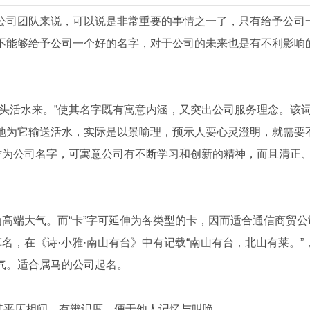
公司团队来说，可以说是非常重要的事情之一了，只有给予公司
不能够给予公司一个好的名字，对于公司的未来也是有不利影响
头活水来。”使其名字既有寓意内涵，又突出公司服务理念。该
地为它输送活水，实际是以景喻理，预示人要心灵澄明，就需要
作为公司名字，可寓意公司有不断学习和创新的精神，而且清正
为高端大气。而“卡”字可延伸为各类型的卡，因而适合通信商贸
名，在《诗·小雅·南山有台》中有记载“南山有台，北山有莱。”
气。适合属马的公司起名。
，其平仄相间，有辨识度，便于他人记忆与叫唤。