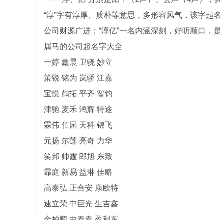
“淳”字有淳厚、质朴等意思，多形容风气，该字起
公司财源广进；“淳亿”一名内涵深刻，好听顺口，
属马的公司起名字大全
一婷 鑫晨 卫骁 妙立
策锐 铭为 岚骄 江嘉
宝悦 鹤拓 平齐 智钧
津驰 麦禾 鸿辉 特途
霖伟 佰园 天科 锦飞
元扬 尔莲 亮奇 力华
笑邦 帅霆 郎旭 东致
霏庭 新易 益琳 佳略
高泰弘 正合安 康欧特
速立荣 中巨光 生吉鑫
金柏顺 中泰春 盈利东