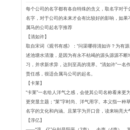
每个公司的名字都有各自特殊的含义，取名字对于
名字，对于公司的未来才会有比较好的影响，如果
属马的公司起名字推荐
【清如许】
取自宋词《观书有感》：“问渠哪得清如许？为有源
述池塘水清澈，是因为有永不枯竭的源头源源不断
习，并求新求异，达到至高的境界。“清如许”一名
责任感，很适合属马公司的起名。
【卡莱】
“卡莱”一名给人洋气之感，会使其公司名称看来更
更突显主题；“莱”字时尚、洋气用字。本义指一种草
名字的文化和内涵。且莱字为开口音，读来响亮大
【淳亿】
——“淳、亿”分别是阳平（2声）、去声（4声）