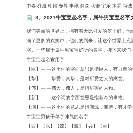
中嘉 乔晟 珍裕 春尊 丰讯 瀚森 联诺 宇乐 木霖 尚诚
3、2021牛宝宝起名字，属牛男宝宝名字
我们美丽的世界上，拥有着无比可爱的孩子们，他
满了更多的欢笑声，他们的到来，让这个世界上充
字。一些属于属牛男宝宝好听的名字，接下来我们
牛宝宝起名宜用字
【巨】— —这个词的字面意思是指巨人，有力量的
【挚】— —挚爱，真挚，是对所爱之人的寓意。
【伟】— —伟大，伟人，是指厉害的人物。
【新】— —这个词的字面意思是指新奇的事物。
【渊】— —这个词的意思是指渊源，渊博，有才学
牛宝宝男孩子单字帅气的名字
【西】【永】【谅】【澈】【共】【巨】