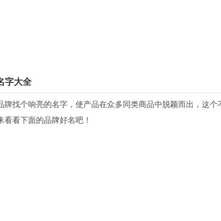
名字大全
品牌找个响亮的名字，使产品在众多同类商品中脱颖而出，这个
来看看下面的品牌好名吧！
威
鑫
光
博
特