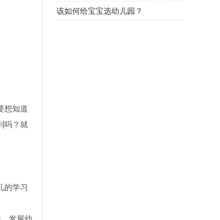
该如何给宝宝选幼儿园？
要想知道
到吗？就
儿的学习
受，发展幼