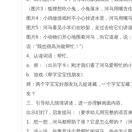
（图片3：狐狸想吃小兔，小兔落水，河马用嘴含
图片4：小鸡做游戏时不小心掉进水里，河马用嘴
图片5：河马看见小羊们在吵架，走过去给它们讲
图片6：小动物们开心地围着河马，向它道谢，说：
说：“我也很高兴能帮忙！”）
4、认读词语：帮忙。
a、师：（出示字卡）刚才我们看了河马爱帮忙的小
b、游戏《帮字宝宝找朋友》
师：两个字宝宝好朋友玩儿捉迷藏，一个字宝宝藏
友？
三、引导幼儿情境讲述，进一步理解画面内容。
出示幻灯7，启发提问：（要求幼儿用完整的语言
1、想一想，河马都帮助了谁？它是怎么帮的？（
2、说一说，你要是这个爱帮忙的河马，你会怎么