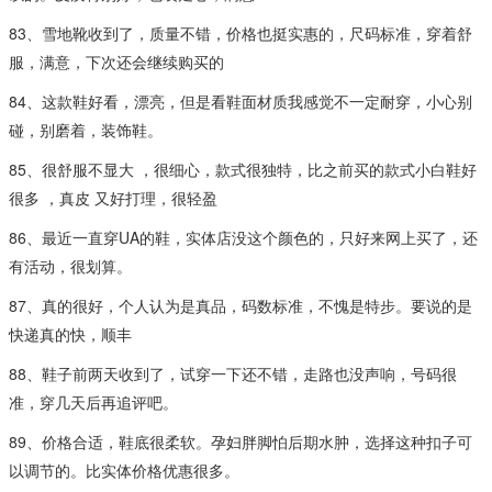
83、雪地靴收到了，质量不错，价格也挺实惠的，尺码标准，穿着舒
服，满意，下次还会继续购买的
84、这款鞋好看，漂亮，但是看鞋面材质我感觉不一定耐穿，小心别
碰，别磨着，装饰鞋。
85、很舒服不显大 ，很细心，款式很独特，比之前买的款式小白鞋好
很多 ，真皮 又好打理，很轻盈
86、最近一直穿UA的鞋，实体店没这个颜色的，只好来网上买了，还
有活动，很划算。
87、真的很好，个人认为是真品，码数标准，不愧是特步。要说的是
快递真的快，顺丰
88、鞋子前两天收到了，试穿一下还不错，走路也没声响，号码很
准，穿几天后再追评吧。
89、价格合适，鞋底很柔软。孕妇胖脚怕后期水肿，选择这种扣子可
以调节的。比实体价格优惠很多。