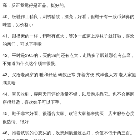
高，反正我觉得是正品。挺好的。
40、板鞋作工精良，刺绣精致，漂亮，好看，但鞋子有一股币刺鼻的
味道，另价格小
41、跟描素的一样，稍稍有点大，等冷一点穿上厚袜子就好啦，喜欢
的亲们，可以下手啦
42、平时是39.5的，买的39的还有点大，走路多了脚趾那会有点磨，
不知道为什么这个顺丰很慢。
43、买给老妈穿的 暖和舒适 码数正常 穿着方便 式样也大方 老人家挺
满意哈
44、宝贝收到，穿两天再评价质量不错，以后跑步靠它。也不会磨脚
穿很舒适，喜欢妹子可以下手。
45、鞋子非常好看、很适合大家、欢迎大家都来购买、店主服务态度
很热情、很好
46、抱着试试的心态买的，没想到质量这么好，价值不低于两三百。