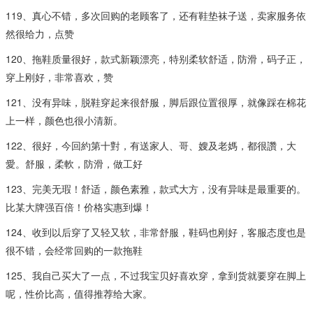
119、真心不错，多次回购的老顾客了，还有鞋垫袜子送，卖家服务依
然很给力，点赞
120、拖鞋质量很好，款式新颖漂亮，特别柔软舒适，防滑，码子正，
穿上刚好，非常喜欢，赞
121、没有异味，脱鞋穿起来很舒服，脚后跟位置很厚，就像踩在棉花
上一样，颜色也很小清新。
122、很好，今回約第十對，有送家人、哥、嫂及老媽，都很讚，大
愛。舒服，柔軟，防滑，做工好
123、完美无瑕！舒适，颜色素雅，款式大方，没有异味是最重要的。
比某大牌强百倍！价格实惠到爆！
124、收到以后穿了又轻又软，非常舒服，鞋码也刚好，客服态度也是
很不错，会经常回购的一款拖鞋
125、我自己买大了一点，不过我宝贝好喜欢穿，拿到货就要穿在脚上
呢，性价比高，值得推荐给大家。