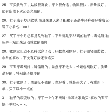
25、宝贝收到了，姑娘很喜欢，穿上很合适，物流很快，质量很好，
如有所需下次还会光顾的。
26、鞋子底子炒鸡软哦 而且像夏天来了配裙子还是牛仔裤都好看哦 还
送了小香包 nice！
27、买了半个月总算是见到鞋了，平常都是穿38码的鞋子，看这鞋 鞋
头胖一站起来活动就觉的顶脚
28、收到宝贝迫不及待试穿了会，码数也刚刚好，鞋子很轻很柔软，
非常的喜欢，下次有好款还来追买
29、宝宝穿着刚好，脚偏胖的，差点穿不进去，长短也刚刚好，质量
是好的，特别底子挺厚的
30、鞋子收到了，质量挺不错的，也好看，就是买大了，有重新下
单，买了双小一点的
31、鞋子的底蛮软的，穿了一上午不磨脚~推荐大家购买~喜欢的宝宝
快下单吧~｡◕‿◕｡