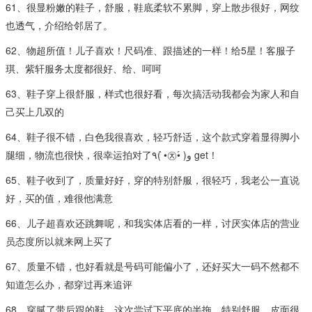
61、很显粉嫩的鞋子，舒服，鞋底柔软不累脚，穿上散步很好，网纹
也透气，介绍给邻居了。
62、物超所值！儿子喜欢！尺码准、跟描述的一样！给5星！客服子
琪、紫轩服务太度都很好、给、呵呵
63、鞋子穿上很舒服，样式也很好看，每次搞活动我都会为家人和自
己买上几双的
64、鞋子很不错，白色我很喜欢，轻巧舒适，这个款式穿着显得脚小
腿细，物流也很快，很幸运拍对了٩( •̀㉨•́ )و get！
65、鞋子收到了，质量好好，穿的特别舒服，很轻巧，我老公一直说
好，买的值，难很他满意
66、儿子超喜欢还跳舞呢，和我实体店看的一样，讨厌实体店的营业
员态度所以就来网上买了
67、质量不错，也好看就是号码可能偏小了，还好买大一码不然都不
知道怎么办，都穿过再来追评
68、穿腻了带后跟的鞋，这次尝试下平底的半拖，特别舒服，皮面很