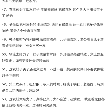
大家不要犹豫，赶紧抢。
47、在店家买了四双鞋子 质量都很好 我很喜欢 这个冬天不用买鞋子
了 哈哈
48、偷偷给我对象买的 他很喜欢 说穿着很舒服 还一直问我多少钱呢
哈哈 感觉这个价钱特别值
49、鞋子很时尚特别是鞋底缕空漂亮，儿子很喜欢，老公看着儿子穿
着好看也想要，准备再买一双
50、物流太给力了，鞋子质量非常好，外形很漂亮很精致，穿上舒服
码数正，如有需要还会继续光顾
51、这双鞋子买了还没穿过呢，不过不错，想买的伙伴们不要犹豫啦
赶快下单吧
52、第二次买了，挺好的，冬天的时候，给孩子哄鞋，超级好，特别
是自己穿的靴子，超级好
53、这双鞋太给力了，期待已久，大小合适，超满意。 我爸看完他都
说让我帮他买一双。过段时间买黑的。