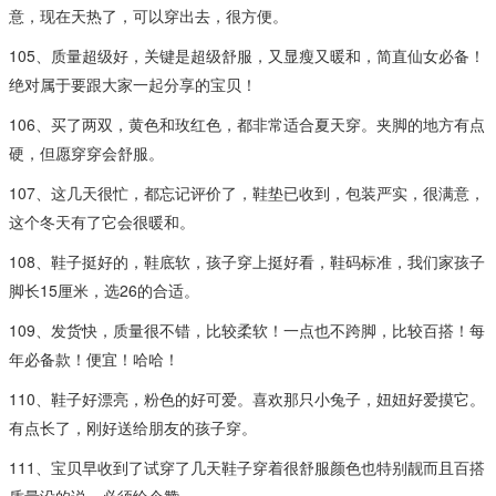
意，现在天热了，可以穿出去，很方便。
105、质量超级好，关键是超级舒服，又显瘦又暖和，简直仙女必备！
绝对属于要跟大家一起分享的宝贝！
106、买了两双，黄色和玫红色，都非常适合夏天穿。夹脚的地方有点
硬，但愿穿穿会舒服。
107、这几天很忙，都忘记评价了，鞋垫已收到，包装严实，很满意，
这个冬天有了它会很暖和。
108、鞋子挺好的，鞋底软，孩子穿上挺好看，鞋码标准，我们家孩子
脚长15厘米，选26的合适。
109、发货快，质量很不错，比较柔软！一点也不跨脚，比较百搭！每
年必备款！便宜！哈哈！
110、鞋子好漂亮，粉色的好可爱。喜欢那只小兔子，妞妞好爱摸它。
有点长了，刚好送给朋友的孩子穿。
111、宝贝早收到了试穿了几天鞋子穿着很舒服颜色也特别靓而且百搭
质量没的说，必须给个赞