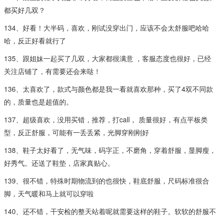
都买好几双？
134、好看！大半码，喜欢，刚试没穿出门，应该不会太舒服吧哈哈
哈，反正好看就行了
135、跟姐妹一起买了几双，大家都很满意 ，客服态度也很好，已经
关注店铺了，有需要还会来哒！
136、太喜欢了，款式与颜色都是我一看就喜欢那种，买了4双不同款
的，质量也是超值的。
137、超级喜欢，没用买错，推荐，打call， 质量很好，有点平板类
型，反正舒服，可能有一丢丢紧，光脚穿刚刚好
138、鞋子太好看了，无气味，码字正，不磨角，穿着舒服，显脚瘦，
好秀气。还送了鞋垫，店家真贴心。
139、很不错，特殊时期物流到的也很快，鞋底舒服，尺码标准很合
脚，天气暖和马上就可以穿啦
140、还不错，干安检的整天站着呢就需要这样的鞋子。软软的舒服不