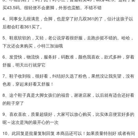
买43.5码。很轻便不会磨脚，外形也蛮酷。不错不错
4、同事女儿很满意，合脚，也是穿了好几双361的了，估计这孩子以
后都会盯着361买了。
5、鞋底软软的，又轻，老公说穿着很舒服，去跑步挺不错的。哈哈，
下次还会来购买，小特三加油哦
6、发货快，物流快，服务好，码数准，颜色我喜欢，款式多种，穿着
舒服，明天出行就穿它
7、鞋子收到啦，很好看，纠结好久选了粉色，果然没让我失望，没有
色差，穿起来好看又舒服！
8、这个鞋子真是大脚女孩们的福音，谢谢店家，以后就有适合还好看
的鞋子穿了
9、喜欢喜欢，质量超级好，大家可以放心购买，比实体店便宜好多的
呢～这次是淘的最开心的一次
10、此回复是批量复制回复 本商品还可以！如果质量特别好 或者有问