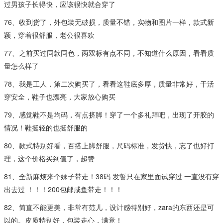
过男孩子长得快，应该很快就合穿了
76、收到货了，外包装无破损，质量不错，实物和图片一样，款式新
颖，穿着很舒服，老公很喜欢
77、之前买过同款同色，两双标有点不同，不知道什么原因，看看质
量怎么样了
78、我是工人，第二次购买了，看看这鞋底多厚，质量非常好，干活
穿安全，鞋子也漂亮，大家放心购买
79、感觉鞋不是均码，有点挤脚！穿了一个多礼拜吧，出现了开胶的
情况！鞋挺轻的也挺舒服的
80、款式特别好看，百搭上脚舒服，尺码标准，发货快，忘了也好打
理，这个价格买到值了，超赞
81、全新麻烦来个妹子带走！38码 发誓只在家里面试穿过 一直没有穿
出去过 ！！！200包邮咸鱼带走！！！
82、简直不能更美，非常有范儿，设计感特别好，zara的东西还是可
以的。皮质特别好，包装走心，满意！