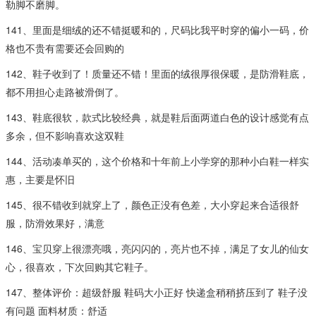
勒脚不磨脚。
141、里面是细绒的还不错挺暖和的，尺码比我平时穿的偏小一码，价
格也不贵有需要还会回购的
142、鞋子收到了！质量还不错！里面的绒很厚很保暖，是防滑鞋底，
都不用担心走路被滑倒了。
143、鞋底很软，款式比较经典，就是鞋后面两道白色的设计感觉有点
多余，但不影响喜欢这双鞋
144、活动凑单买的，这个价格和十年前上小学穿的那种小白鞋一样实
惠，主要是怀旧
145、很不错收到就穿上了，颜色正没有色差，大小穿起来合适很舒
服，防滑效果好，满意
146、宝贝穿上很漂亮哦，亮闪闪的，亮片也不掉，满足了女儿的仙女
心，很喜欢，下次回购其它鞋子。
147、整体评价：超级舒服 鞋码大小正好 快递盒稍稍挤压到了 鞋子没
有问题 面料材质：舒适