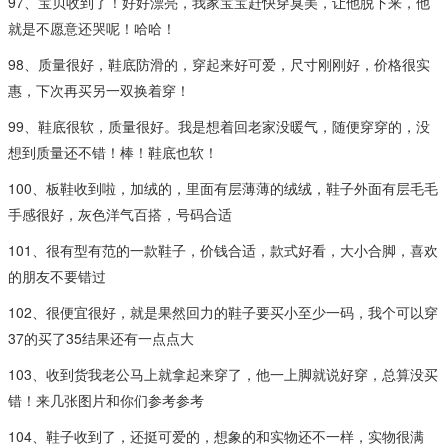
97、宝贝收到了！好好漂亮，我家宝宝赶快穿臭美，让他脱下来，他
就是不愿意还哭呢！哈哈！
98、质量很好，鞋底防滑的，穿起来好可爱，尺寸刚刚好，价格很实
惠，下次再买另一双换着穿！
99、鞋底很软，质量很好。我是想着回老家没暖气，随便穿穿的，没
想到质量还不错！棒！鞋底也软！
100、板鞋收到啦，加绒的，里面有层薄薄的绒绒，鞋子外面有层毛毛
手感很好，灰色洋气百搭，号码合适
101、很有型有范的一款鞋子，价钱合适，款式好看，大小合脚，喜欢
的朋友不要错过
102、很便宜很好，就是果然回力的鞋子要买小至少一码，我个可以穿
37的买了35结果还有一点点大
103、收到货我老公马上就拿起来穿了，他一上脚就说好穿，总算没买
错！来几张图片和你们参考参考
104、鞋子收到了，还挺可爱的，想象的和实物还不一样，实物很满