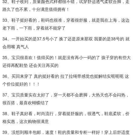
32、鞋子收到，质量颜色式样都很不错，试穿舒适透气柔软合脚，走
路久了也不累，十分满意值得拥有！
33、鞋子挺好看的，鞋码也很准，穿着很舒服，就是我在上海，这边
老下雨，一下雨，穿着就不能穿了
34、一开始买的是37.5号小了 换了还是原来那双 我要的是38号的 就
会用嘴 真气人
35、宝贝很喜欢！值得买的！就是没有再小一码的了 孩子穿的有些大
还得再配鞋垫 还会关注再买的
36、买回来穿了 真的挺好看的 拉了拉绳带感觉也挺解结实呃呃呃 这
个价位挺好的！！！
37、宝贝质量实在太好了，穿一天都不会磨脚，大热天也不会闷热，
很百搭，最喜欢蝴蝶结了
38、鞋子真好看，时尚流行，穿着挺舒服的，很透气，鞋底柔软，价
格实惠，这次购物很满意
39、没想到顺丰包邮，速度！鞋的质量和专柜一样好！穿上后舒适度