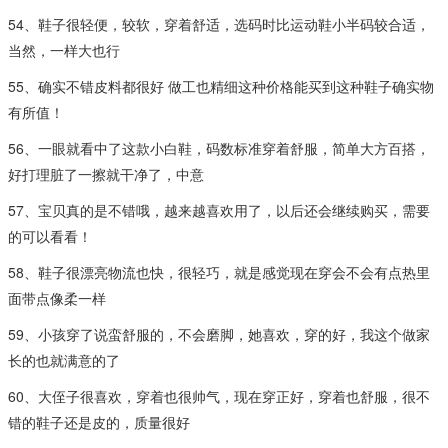
54、鞋子很轻便，较软，穿着舒适，选码时比运动鞋小半码较合适，
当然，一样大也行
55、确实不错皮料都很好 做工也精细这种价格能买到这种鞋子确实物
有所值！
56、一眼就看中了这款小白鞋，码数标准穿着舒服，简单大方百搭，
好打理脏了一擦就干净了，中意
57、宝贝真的是不错哦，越来越喜欢用了，以后还会继续购买，需要
的可以看看！
58、鞋子很漂亮物流也快，很轻巧，就是感觉现在穿会不会有点热里
面带点像柔一样
59、小孩穿了说蛮舒服的，不会磨脚，她喜欢，穿的好，我这个做家
长的也就满意的了
60、大侄子很喜欢，穿着也很帅气，现在穿正好，穿着也舒服，很不
错的鞋子还是皮的，质量很好