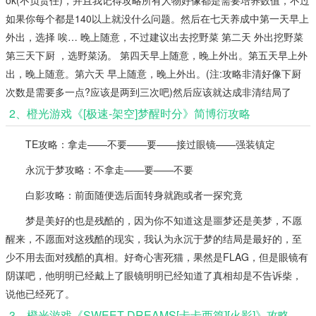
如果你每个都是140以上就没什么问题。然后在七天养成中第一天早上
外出，选择 唉… 晚上随意，不过建议出去挖野菜 第二天 外出挖野菜
第三天下厨 ，选野菜汤。 第四天早上随意，晚上外出。第五天早上外
出，晚上随意。第六天 早上随意，晚上外出。(注:攻略非清好像下厨
次数是需要多一点?应该是两到三次吧)然后应该就达成非清结局了
2、橙光游戏《[极速-架空]梦醒时分》简博衍攻略
TE攻略：拿走——不要——要——接过眼镜——强装镇定
永沉于梦攻略：不拿走——要——不要
白影攻略：前面随便选后面转身就跑或者一探究竟
梦是美好的也是残酷的，因为你不知道这是噩梦还是美梦，不愿
醒来，不愿面对这残酷的现实，我认为永沉于梦的结局是最好的，至
少不用去面对残酷的真相。好奇心害死猫，果然是FLAG，但是眼镜有
阴谋吧，他明明已经戴上了眼镜明明已经知道了真相却是不告诉柴，
说他已经死了。
3、橙光游戏《SWEET DREAMS[卡卡西篇][火影]》攻略