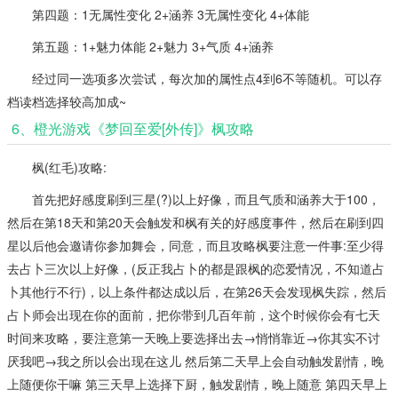
第四题：1无属性变化 2+涵养 3无属性变化 4+体能
第五题：1+魅力体能 2+魅力 3+气质 4+涵养
经过同一选项多次尝试，每次加的属性点4到6不等随机。可以存
档读档选择较高加成~
6、橙光游戏《梦回至爱[外传]》枫攻略
枫(红毛)攻略:
首先把好感度刷到三星(?)以上好像，而且气质和涵养大于100，
然后在第18天和第20天会触发和枫有关的好感度事件，然后在刷到四
星以后他会邀请你参加舞会，同意，而且攻略枫要注意一件事:至少得
去占卜三次以上好像，(反正我占卜的都是跟枫的恋爱情况，不知道占
卜其他行不行)，以上条件都达成以后，在第26天会发现枫失踪，然后
占卜师会出现在你的面前，把你带到几百年前，这个时候你会有七天
时间来攻略，要注意第一天晚上要选择出去→悄悄靠近→你其实不讨
厌我吧→我之所以会出现在这儿 然后第二天早上会自动触发剧情，晚
上随便你干嘛 第三天早上选择下厨，触发剧情，晚上随意 第四天早上