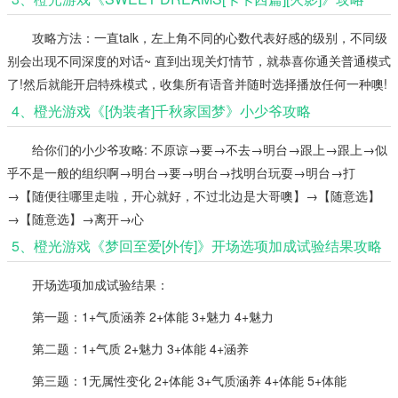
攻略方法：一直talk，左上角不同的心数代表好感的级别，不同级
别会出现不同深度的对话~ 直到出现关灯情节，就恭喜你通关普通模式
了!然后就能开启特殊模式，收集所有语音并随时选择播放任何一种噢!
4、橙光游戏《[伪装者]千秋家国梦》小少爷攻略
给你们的小少爷攻略: 不原谅→要→不去→明台→跟上→跟上→似
乎不是一般的组织啊→明台→要→明台→找明台玩耍→明台→打
→【随便往哪里走啦，开心就好，不过北边是大哥噢】→【随意选】
→【随意选】→离开→心
5、橙光游戏《梦回至爱[外传]》开场选项加成试验结果攻略
开场选项加成试验结果：
第一题：1+气质涵养 2+体能 3+魅力 4+魅力
第二题：1+气质 2+魅力 3+体能 4+涵养
第三题：1无属性变化 2+体能 3+气质涵养 4+体能 5+体能