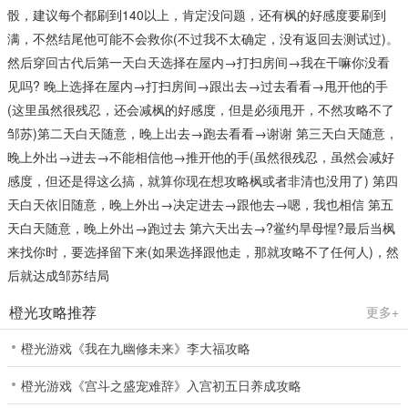
骰，建议每个都刷到140以上，肯定没问题，还有枫的好感度要刷到
满，不然结尾他可能不会救你(不过我不太确定，没有返回去测试过)。
然后穿回古代后第一天白天选择在屋内→打扫房间→我在干嘛你没看
见吗? 晚上选择在屋内→打扫房间→跟出去→过去看看→甩开他的手
(这里虽然很残忍，还会减枫的好感度，但是必须甩开，不然攻略不了
邹苏)第二天白天随意，晚上出去→跑去看看→谢谢 第三天白天随意，
晚上外出→进去→不能相信他→推开他的手(虽然很残忍，虽然会减好
感度，但还是得这么搞，就算你现在想攻略枫或者非清也没用了) 第四
天白天依旧随意，晚上外出→决定进去→跟他去→嗯，我也相信 第五
天白天随意，晚上外出→跑过去 第六天出去→?鲎约旱母惺?最后当枫
来找你时，要选择留下来(如果选择跟他走，那就攻略不了任何人)，然
后就达成邹苏结局
橙光攻略推荐
更多+
橙光游戏《我在九幽修未来》李大福攻略
橙光游戏《宫斗之盛宠难辞》入宫初五日养成攻略