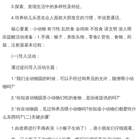
3.探索、发现生活中的多样性及特征。
4.培养幼儿乐意在众人面前大胆发言的习惯，学说普通话。
核心要素：小动物 有习性 乱吃食 会得病 不投食 讲文明 游人喂
应提醒活动准备：1.手偶：猴子，兽医头饰，零食2.背包，食物，药
箱，注射器基本过程：
(一)导入活动：
通过提问导入活动主题：
1.“我们去动物园的时候，可以不经过饲养员的允许，随便喂小动
物吗?”
2.“你知道动物园里小动物们吃的食物，是由谁提供的吗?”
3.“你在动物园，见过饲养员喂小动物吗?你知道小动物们都爱吃什
么东西吗?"(二)关键步骤”
1.由老师进行手偶表演《小猴子生病了》，请小朋友们仔细观看。
有一只小猴子正在“猴山”上玩耍，瞧!它玩得可高兴了!这时，有一