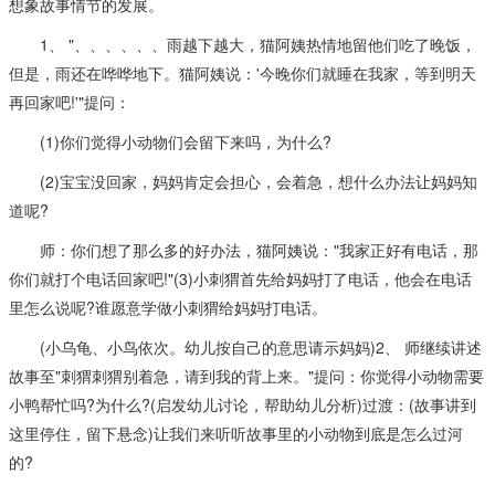
想象故事情节的发展。
1、 "、、、、、、雨越下越大，猫阿姨热情地留他们吃了晚饭，
但是，雨还在哗哗地下。猫阿姨说：'今晚你们就睡在我家，等到明天
再回家吧!'"提问：
(1)你们觉得小动物们会留下来吗，为什么?
(2)宝宝没回家，妈妈肯定会担心，会着急，想什么办法让妈妈知
道呢?
师：你们想了那么多的好办法，猫阿姨说："我家正好有电话，那
你们就打个电话回家吧!"(3)小刺猬首先给妈妈打了电话，他会在电话
里怎么说呢?谁愿意学做小刺猬给妈妈打电话。
(小乌龟、小鸟依次。幼儿按自己的意思请示妈妈)2、 师继续讲述
故事至"刺猬刺猬别着急，请到我的背上来。"提问：你觉得小动物需要
小鸭帮忙吗?为什么?(启发幼儿讨论，帮助幼儿分析)过渡：(故事讲到
这里停住，留下悬念)让我们来听听故事里的小动物到底是怎么过河
的?