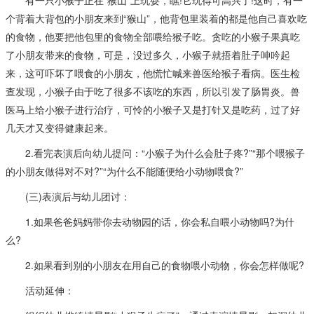
个背着大背包的小朋友来到“猴山”，他背包里装着的都是他自己喜欢吃
的食物，他要把他包里的食物全部喂给猴子吃。贪吃的小猴子果真吃
了小朋友带来的食物，可是，没过多久，小猴子就捂着肚子呻吟起
来，这可吓坏了喂食的小朋友，他慌忙喊来兽医给猴子看病。医生检
查发现，小猴子由于吃了很多不该吃的东西，所以引发了肠胃炎。兽
医马上给小猴子进行治疗，可怜的小猴子又是打针又是吃药，过了好
几天才又变得健康起来。
2.看完表演后向幼儿提问：“小猴子为什么会肚子疼?”“那个喂猴子
的小朋友做得对不对?”“为什么不能随便给小动物喂食?”
(三)表演后与幼儿团讨：
1.如果爸爸妈妈带你去动物园的话，你会私自喂小动物吗?为什
么?
2.如果看到别的小朋友在用自己的食物喂小动物，你会怎样做呢?
活动延伸：