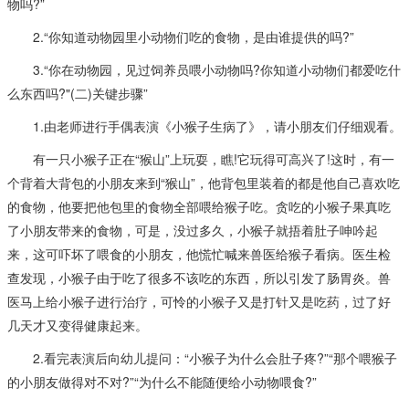
物吗?”
2.“你知道动物园里小动物们吃的食物，是由谁提供的吗?”
3.“你在动物园，见过饲养员喂小动物吗?你知道小动物们都爱吃什
么东西吗?"(二)关键步骤”
1.由老师进行手偶表演《小猴子生病了》，请小朋友们仔细观看。
有一只小猴子正在“猴山”上玩耍，瞧!它玩得可高兴了!这时，有一
个背着大背包的小朋友来到“猴山”，他背包里装着的都是他自己喜欢吃
的食物，他要把他包里的食物全部喂给猴子吃。贪吃的小猴子果真吃
了小朋友带来的食物，可是，没过多久，小猴子就捂着肚子呻吟起
来，这可吓坏了喂食的小朋友，他慌忙喊来兽医给猴子看病。医生检
查发现，小猴子由于吃了很多不该吃的东西，所以引发了肠胃炎。兽
医马上给小猴子进行治疗，可怜的小猴子又是打针又是吃药，过了好
几天才又变得健康起来。
2.看完表演后向幼儿提问：“小猴子为什么会肚子疼?”“那个喂猴子
的小朋友做得对不对?”“为什么不能随便给小动物喂食?”