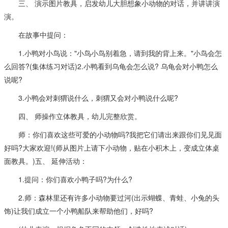
三、 演示图片教具，启发幼儿大胆想象小动物的对话，并讲讲演
演。
在故事中提问：
1.小鸭对小鸟说："小鸟小鸟别着急，请到我的背上来。"小鸟会怎
么回答?(集体练习对话)2.小鸭看到乌龟会怎么说? 乌龟会对小鸭怎么
说呢?
3.小鸭会对刺猬说什么，刺猬又会对小鸭说什么呢?
四、 师操作立体教具，幼儿完整欣赏。
师：你们喜欢这些可爱的小动物吗?我把它们请出来跟你们见见面
好吗?大家欢迎!(师从图片上请下小动物，贴在小积木上，变成立体桌
面教具。)五、 延伸活动：
1.提问：你们喜欢小鸭子吗?为什么?
2.师：森林里还有许多小动物要过河(出示蝴蝶、青蛙、小兔的头
饰)让我们成立一个小鸭船队来帮助他们，好吗?