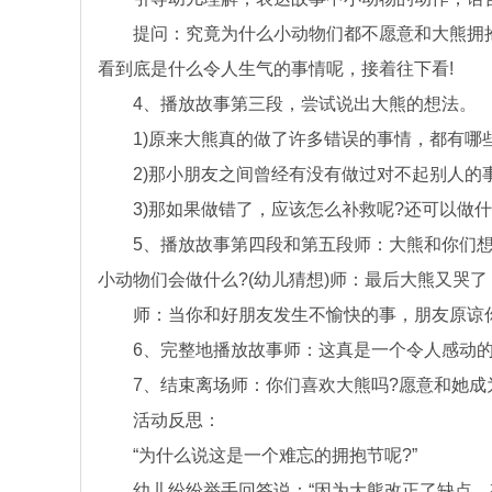
提问：究竟为什么小动物们都不愿意和大熊拥抱呢
看到底是什么令人生气的事情呢，接着往下看!
4、播放故事第三段，尝试说出大熊的想法。
1)原来大熊真的做了许多错误的事情，都有哪些
2)那小朋友之间曾经有没有做过对不起别人的事
3)那如果做错了，应该怎么补救呢?还可以做什么
5、播放故事第四段和第五段师：大熊和你们想
小动物们会做什么?(幼儿猜想)师：最后大熊又哭了
师：当你和好朋友发生不愉快的事，朋友原谅你
6、完整地播放故事师：这真是一个令人感动的
7、结束离场师：你们喜欢大熊吗?愿意和她成为
活动反思：
“为什么说这是一个难忘的拥抱节呢?”
幼儿纷纷举手回答说：“因为大熊改正了缺点，