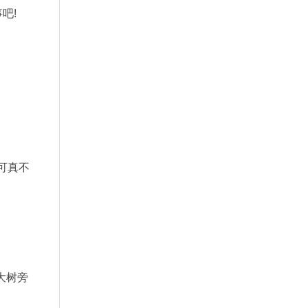
吧!
可真不
大树旁