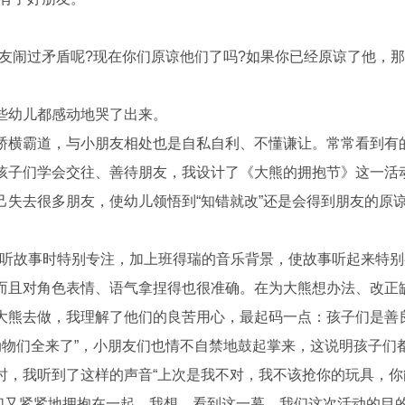
闹过矛盾呢?现在你们原谅他们了吗?如果你已经原谅了他，那
幼儿都感动地哭了出来。
横霸道，与小朋友相处也是自私自利、不懂谦让。常常看到有
孩子们学会交往、善待朋友，我设计了《大熊的拥抱节》这一活
失去很多朋友，使幼儿领悟到“知错就改”还是会得到朋友的原
听故事时特别专注，加上班得瑞的音乐背景，使故事听起来特别
而且对角色表情、语气拿捏得也很准确。在为大熊想办法、改正
大熊去做，我理解了他们的良苦用心，最起码一点：孩子们是善
动物们全来了”，小朋友们也情不自禁地鼓起掌来，这说明孩子们
时，我听到了这样的声音“上次是我不对，我不该抢你的玩具，你
，他们又紧紧地拥抱在一起。我想，看到这一幕，我们这次活动的目