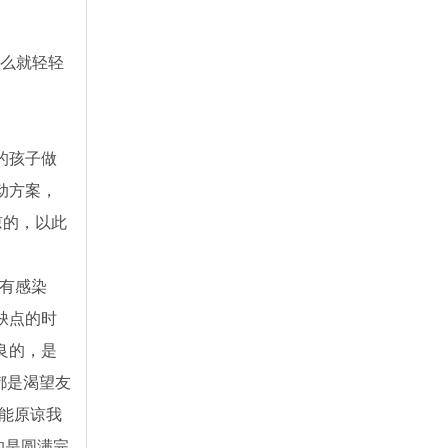
么就轻轻
的孩子做
动方案，
谅的，以此
有感染
缺点的时
良的，是
都是渴望友
能原谅我
的是圆满完