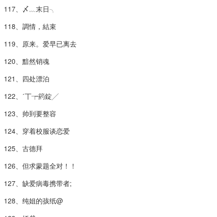
117、〆﹏末日╮
118、調情，結束
119、原来。爱早已离去
120、黯然销魂
121、四处漂泊
122、ˊ丅┮箹錠╱
123、帅到要整容
124、穿着校服谈恋爱
125、古德拜
126、但求蒙题全对！！
127、缺爱病毒携带者;
128、纯姐的孩纸@