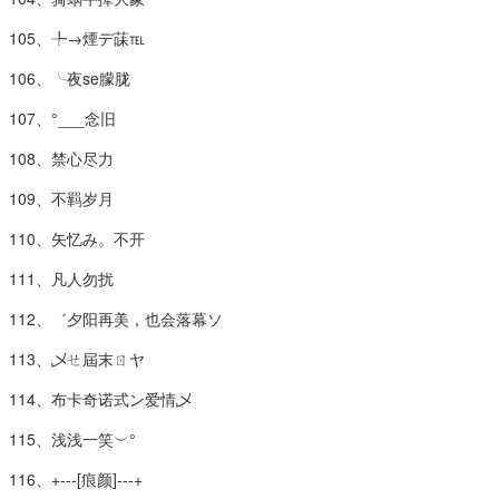
105、╄→煙デ菋℡
106、╰夜se朦胧
107、°___念旧
108、禁心尽力
109、不羁岁月
110、矢忆み。不开
111、凡人勿扰
112、゛夕阳再美，也会落幕ソ
113、乄ㄝ屆末ㄖヤ
114、布卡奇诺式ン爱情乄
115、浅浅一笑︶°
116、+---[痕颜]---+