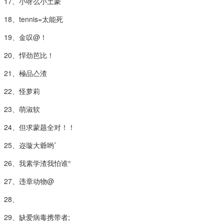
17、小呀么小土豪
18、tennis=太能死
19、金叹@！
20、悍劲芭比！
21、極品亼渣
22、怪萝莉
23、萌淑软
24、但求蒙题全对！！
25、迩璇大爺哟ˇ
26、我素学渣我怕谁°
27、违章动物@
28、
29、缺爱病毒携带者;