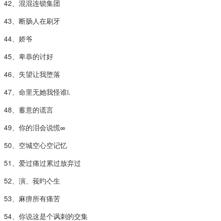
42、混混连锁集团
43、断肠人在刷牙
44、娇爷
45、卑恭的讨好
46、失望让我堕落
47、命里无她我怪谁i.
48、蓄意的谎言
49、你的泪会说慌∞
50、空城空心空记忆
51、爱过痛过累过放弃过
52、演、莪旳亽生
53、麻痹所有痛苦
54、你说这是个讽刺的交集