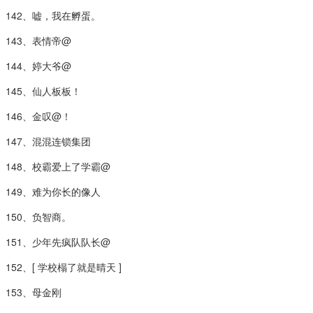
142、嘘，我在孵蛋。
143、表情帝@
144、婷大爷@
145、仙人板板！
146、金叹@！
147、混混连锁集团
148、校霸爱上了学霸@
149、难为你长的像人
150、负智商。
151、少年先疯队队长@
152、[ 学校榻了就是晴天 ]
153、母金刚