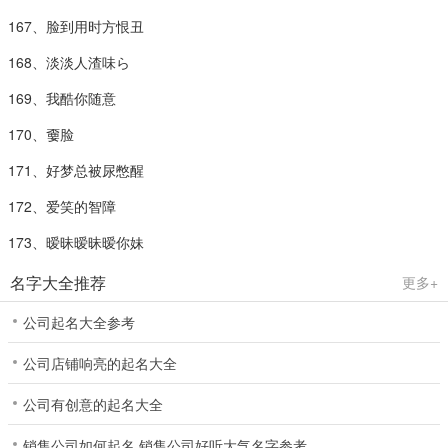
167、脸到用时方恨丑
168、淡淡人渣味ら
169、我酷你随意
170、嫑脸
171、好梦总被尿憋醒
172、爱笑的智障
173、暧昧暧昧暧你妹
名字大全推荐
更多+
公司起名大全参考
公司店铺响亮的起名大全
公司有创意的起名大全
销售公司如何起名 销售公司好听大气名字参考