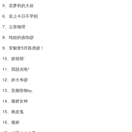
5、卖萝莉的大叔
6、皇上今日不早朝
7、云里物理
8、纯姐的孩纸@
9、穿貂拿5开路虎@！
10、朕很萌′
11、我脱光咯^
12、婷大爷@
13、音频怪物㏒.
14、傲娇女神
15、賴皮鬼
16、傲娇