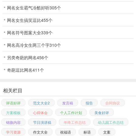
网名女生霸气冷酷好听305个
网名女生搞笑逗比455个
网名符号图案大全339个
网名高冷女生两三个字310个
另类奇葩的网名456个
奇葩逗比网名411个
相关栏目
评语好评
范文大全2
发言稿
报告
合同协议
方案模板
心得体会
个人工作计划
美食好评
锦旗内容
节日演讲稿
年终工作总结
幼儿园工作总结
学习资源
作文大全
祝福语
标语
文案