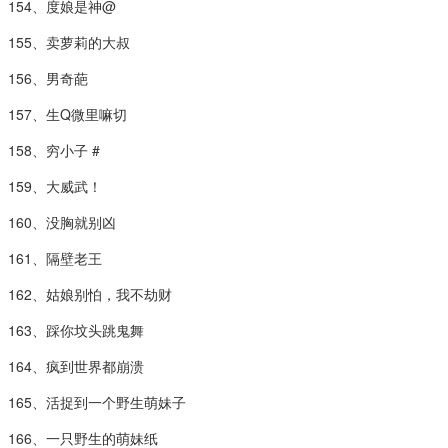
154、度娘是神@
155、卖萝莉的大叔
156、男奇葩
157、生Q微里嘛切
158、穷小子 #
159、大威武！
160、没胸就别凶
161、隔壁老王
162、姑娘别怕，我不劫财
163、踩你坟头跳鬼舞
164、疯到世界都崩溃
165、活捉到一个野生萌妹子
166、一只野生的萌妹纸