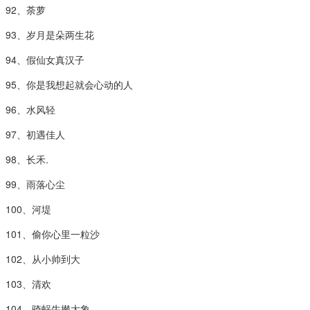
92、荼萝
93、岁月是朵两生花
94、假仙女真汉子
95、你是我想起就会心动的人
96、水风轻
97、初遇佳人
98、长禾.
99、雨落心尘
100、河堤
101、偷你心里一粒沙
102、从小帅到大
103、清欢
104、骑蜗牛撵大象