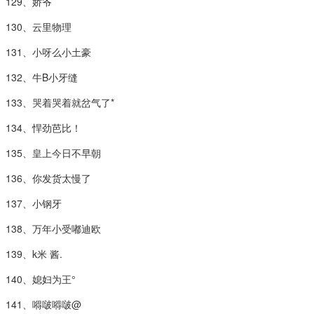
129、娇爷
130、云里物理
131、小呀么小土豪
132、牛B小牙缝
133、哭着哭着就岔气了*
134、悍劲芭比！
135、皇上今日不早朝
136、你发货太慢了
137、小钢牙
138、万年小受嘟迪欧
139、k米 酱.
140、媳妇为王°
141、嘚啵嘚啵@