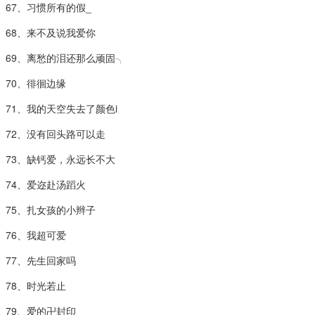
67、习惯所有的假_
68、来不及说我爱你
69、离愁的泪还那么顽固╮
70、徘徊边缘
71、我的天空失去了颜色i
72、没有回头路可以走
73、缺钙爱，永远长不大
74、爱迩赴汤蹈火
75、扎女孩的小辫子
76、我超可爱
77、先生回家吗
78、时光若止
79、爱的卍封印