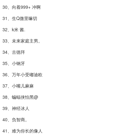
30、向着999+ 冲啊
31、生Q微里嘛切
32、k米 酱.
33、未来家庭主男。
34、古德拜
35、小钢牙
36、万年小受嘟迪欧
37、小嘴儿麻麻
38、蝙蝠侠怕黑@
39、神经冰人
40、负智商。
41、难为你长的像人