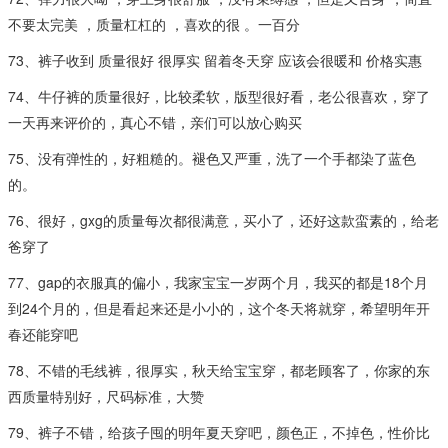
不要太完美 ，质量杠杠的 ，喜欢的很 。一百分
73、裤子收到 质量很好 很厚实 留着冬天穿 应该会很暖和 价格实惠
74、牛仔裤的质量很好，比较柔软，版型很好看，老公很喜欢，穿了
一天再来评价的，真心不错，亲们可以放心购买
75、没有弹性的，好粗糙的。褪色又严重，洗了一个手都染了蓝色
的。
76、很好，gxg的质量每次都很满意，买小了，还好这款蛮素的，给老
爸穿了
77、gap的衣服真的偏小，我家宝宝一岁两个月，我买的都是18个月
到24个月的，但是看起来还是小小的，这个冬天将就穿，希望明年开
春还能穿吧
78、不错的毛线裤，很厚实，秋天给宝宝穿，都老顾客了，你家的东
西质量特别好，尺码标准，大赞
79、裤子不错，给孩子囤的明年夏天穿吧，颜色正，不掉色，性价比