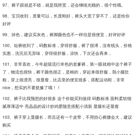
97、裤子跟就是不错，就是我胯宽，还会继续光顾的，很个性哦。
98、宝贝收到，质量可以，长度刚好，裤头大宽了穿不了，还是给你
好评
99、掉色，建议买灰色，裤脚颜色也不一样但是很便宜，好评好评
100、短裤收到了，码数标准，穿得舒服，裤了很溥，沒有线头，价格
实惠，洗完后无异味，穿得很舒服，凉快，下次还会再来，
101、非常喜欢，今年超级流行米色的老爹裤，第一眼就相中这个裤子
了，物流也很快，裤子颜色很正，是棉的，穿起来很舒服，我小腿肚
粗，穿上很漂亮，很显瘦，比店里的便宜很多，搭配运动鞋，非常
nice，想买的不要犹豫了哦！！
102、裤子比我预想的好很多 这个价能买到值得 码数标准 面料柔软细
腻厚薄适中 亮晶晶的设计炒鸡爱随意搭配小清新 显腿长还显瘦
103、裤子穿上显腿长，而且还有一个皮带，不用担心裤腰会大，建议
购买