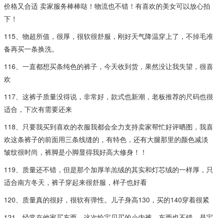
价格又合适 卖家服务棒棒哒！物流也不错！有喜欢的美女可以放心拍
下！
115、物超所值，很厚，很软很舒服，刚好天气降温穿上了，不掉毛准
备再买一条换洗。
116、一直都想买条纯色的裤子，今天收到货，果然没让我失望，很喜
欢
117、这裤子质量没得说，非常好，款式也新潮，老板推荐的尺码也很
适合，下次有需要还来
118、只要我买到喜欢的衣服我都会全力支持卖家帮忙好评晒图，我喜
欢这条裤子的前面用三条线缝的，有特色，还有大腿那里的颜色减淡
皱纹很时尚，裤脚是小脚显得我好高大修身！！
119、质量还不错，但是那个加厚羊羔绒的其实和灯芯绒的一样厚，只
适合南方冬天，裤子穿起来很舒服，样子也好看
120、质量真的很好，很软有弹性。儿子身高130，买的140穿着很紧
121、经常在他家买东西，这次给宝贝买的小内裤，东西也不错，是宝