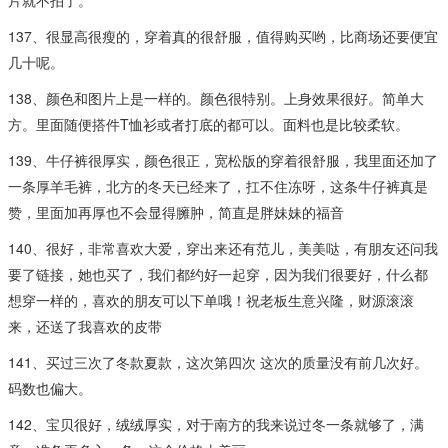
137、很显高很瘦的，穿着真的很舒服，值得购买哟，比商场还要便宜
几十呢。
138、颜色和图片上是一样的。颜色很特别。上身效果很好。简单大
方。里面随便搭件T恤衫或者打底的都可以。面料也是比较柔软。
139、牛仔裤很厚实，颜色很正，宽松版的穿着很舒服，我里面还加了
一条厚羊毛裤，北方的冬天已经来了，扛不住冻呀，这条牛仔裤真是
赞，里面加再厚也不会显得臃肿，简直是胖妹妹的福音
140、很好，非常喜欢大爱，穿出来还有范儿，美美哒，有朋友还问我
要了链接，她也买了，我们都约好一起穿，因为我们很要好，什么都
想穿一样的，喜欢的朋友可以下单哦！祝老板生意兴隆，财源滚滚
来，还送了我喜欢的皮带
141、买过三次了冬款夏款，这次第四次 这次的质量没有前几次好。
码数也偏大。
142、宝贝很好，绒绒厚实，对于南方的我来说过冬一条就够了，满