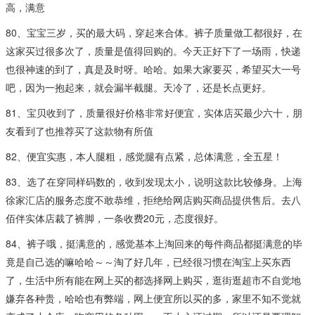
高，满意
80、宝宝三岁，买的最大码，穿起来合体。裤子质量做工都很好，在
这家买过很多次了，质量是值得回购的。今天正好下了一场雨，快递
也很神速的到了，真是及时呀。哈哈。如果大家要买，希望买大一号
吧，因为一抱起来，就会漏半截腿。天冷了，还是长点更好。
81、宝贝收到了，质量很好价格非常好便宜，实体店买最少六十，朋
友看到了也推荐买了这款物有所值
82、便宜实惠，本人腿粗，感觉腿有点紧，总体满意，全五星！
83、选了在穿同样码数的，收到发现太小，说明这款比较修身。上海
徐家汇店的服务态度不敢恭维，拒绝给网店购买商品提供售后。去八
佰伴实体店裁了裤脚，一条收费20元，态度很好。
84、裤子哦，挺满意的，感觉基本上淘回来的每件商品都挺满意的毕
竟是自己选的嘛哈哈～～淘了好几年，已经很习惯在淘宝上买东西
了，生活中所有能在网上买的都选择网上购买，逛街逛超市不自觉地
嫌弃各种贵，哈哈也有弊端，网上便宜所以买的多，家里不知不觉就