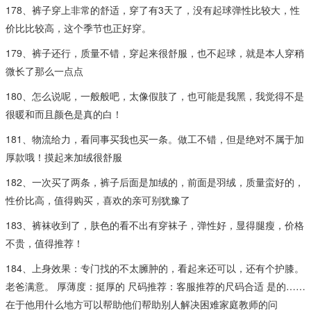
178、裤子穿上非常的舒适，穿了有3天了，没有起球弹性比较大，性
价比比较高，这个季节也正好穿。
179、裤子还行，质量不错，穿起来很舒服，也不起球，就是本人穿稍
微长了那么一点点
180、怎么说呢，一般般吧，太像假肢了，也可能是我黑，我觉得不是
很暖和而且颜色是真的白！
181、物流给力，看同事买我也买一条。做工不错，但是绝对不属于加
厚款哦！摸起来加绒很舒服
182、一次买了两条，裤子后面是加绒的，前面是羽绒，质量蛮好的，
性价比高，值得购买，喜欢的亲可别犹豫了
183、裤袜收到了，肤色的看不出有穿袜子，弹性好，显得腿瘦，价格
不贵，值得推荐！
184、上身效果：专门找的不太臃肿的，看起来还可以，还有个护膝。
老爸满意。 厚薄度：挺厚的 尺码推荐：客服推荐的尺码合适 是的……
在于他用什么地方可以帮助他们帮助别人解决困难家庭教师的问