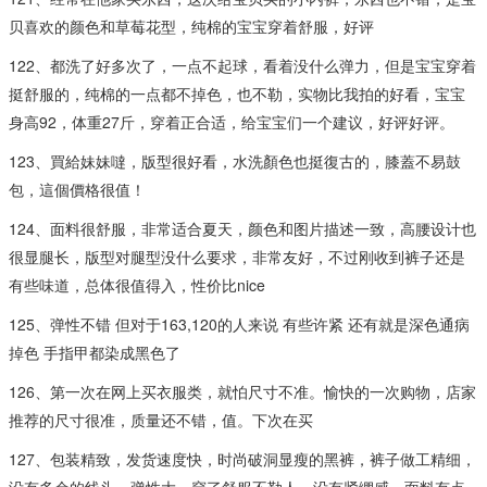
贝喜欢的颜色和草莓花型，纯棉的宝宝穿着舒服，好评
122、都洗了好多次了，一点不起球，看着没什么弹力，但是宝宝穿着
挺舒服的，纯棉的一点都不掉色，也不勒，实物比我拍的好看，宝宝
身高92，体重27斤，穿着正合适，给宝宝们一个建议，好评好评。
123、買給妹妹噠，版型很好看，水洗顏色也挺復古的，膝蓋不易鼓
包，這個價格很值！
124、面料很舒服，非常适合夏天，颜色和图片描述一致，高腰设计也
很显腿长，版型对腿型没什么要求，非常友好，不过刚收到裤子还是
有些味道，总体很值得入，性价比nice
125、弹性不错 但对于163,120的人来说 有些许紧 还有就是深色通病
掉色 手指甲都染成黑色了
126、第一次在网上买衣服类，就怕尺寸不准。愉快的一次购物，店家
推荐的尺寸很准，质量还不错，值。下次在买
127、包装精致，发货速度快，时尚破洞显瘦的黑裤，裤子做工精细，
没有多余的线头，弹性大，穿了舒服不勒人，没有紧绷感。面料有点