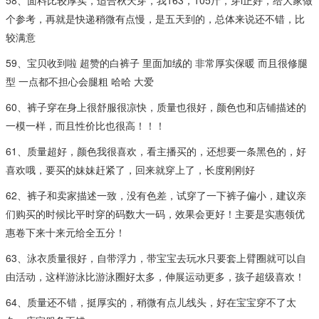
个参考，再就是快递稍微有点慢，是五天到的，总体来说还不错，比
较满意
59、宝贝收到啦 超赞的白裤子 里面加绒的 非常厚实保暖 而且很修腿
型 一点都不担心会腿粗 哈哈 大爱
60、裤子穿在身上很舒服很凉快，质量也很好，颜色也和店铺描述的
一模一样，而且性价比也很高！！！
61、质量超好，颜色我很喜欢，看主播买的，还想要一条黑色的，好
喜欢哦，要买的妹妹赶紧了，回来就穿上了，长度刚刚好
62、裤子和卖家描述一致，没有色差，试穿了一下裤子偏小，建议亲
们购买的时候比平时穿的码数大一码，效果会更好！主要是实惠领优
惠卷下来十来元给全五分！
63、泳衣质量很好，自带浮力，带宝宝去玩水只要套上臂圈就可以自
由活动，这样游泳比游泳圈好太多，伸展运动更多，孩子超级喜欢！
64、质量还不错，挺厚实的，稍微有点儿线头，好在宝宝穿不了太