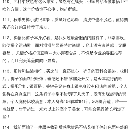
110、面料柔软也有这么厚实，虽然有点线头，但家居穿着做事搞卫生
啥的方便，这个价钱也不心疼，物超所值。
111、秋季男裤小孩很喜欢，质量好色彩鲜，清洗中也不脱色，值得购
买还会订购及推荐于亲友。
112、实物比裤子本身好看。是我买过最舒服的阔腿裤了，非常喜欢。
随便搭个运动鞋，面料滑滑的显得特时尚呢 ，穿上没有束缚感，穿脱
容易， 关键价格好便宜啊～大小穿着合身，不愧是专业的客服推荐
的，而且完美遮盖肉肉巨显瘦。
113、图片和描述相符，买之前一直还担心，裤子的面料会很热，收到
后，裤子的面料很轻薄，垂感还不错 裤腿处开叉，是今年流行的款
式，搭配T恤，很百搭，关键是穿在身上很凉爽没有闷热的感觉，个人
觉得在炎炎夏日，这条裤子非常不错!穿了几天了，没有出现起球的现
象。个人觉得比较满意，本人身高156体重84斤，S码挺合适，唯一一
点就是，对于超过一米六以上的高个子美女，可能会觉得裤长稍短了
些！
114、我前面拍了一件黑色收到后感觉效果不错又拍了件红色面料舒服