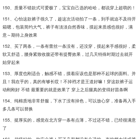
150、质量不错款式可爱极了，宝宝自己选的哈哈，都说穿上超萌的！
151、心怡这款裤子很久了，趁这次活动拍了一条，到手就迫不及待开
箱嗯，包装简约大气，裤子有淡淡自然香味，摸起来质感也很好，满
意～期待上身效果
152、买了两条，一条有蕾丝一条没有，还没穿，摸起来手感很好，柔
软又舒适，腰身紧致收腹还带有提臀效果，过几天特殊时期过去就开
始穿起来
153、厚度也刚适合，触感不错，摸着应该也是那种不起球的面料。并
且！我在乎的，真的有够长哎！不掉裆才是王道好嘛！穿这款裤子运
动刚刚好 不错 最重要的就是效果了 穿上之后腿真的变得好苗条啊
154、纯棉质地非常舒服，下水了没有掉色，可以放心穿，准备再入手
多几条可以替换
155、挺厚实的，感觉在北方穿一条有点薄，不过还不错，已经很满意
了
156、超级好的一款安全裤！买了几家都没有合适的，有的档太浅或裤