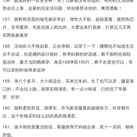
管会往上卷，这家的完全没问题，特别推荐冰丝的，爽滑透氣！
157、面料和里面的绒毛都非常好，弹性大不勒，超级显瘦，腹部热芯
片，非常暖和，包装也很上档次的，大爱这条打底裤，打算过几天再
买两条换着穿
158、活动价入手很划算。正在孕期，试穿了一下，腰围也不知道生完
合不合适，但是腰的设计很好，有孕妇裤的舒适感，裤子面料也很软
很凉快，夏天当防晒裤穿。身高168孕前100斤，裤子长度也可以，等
可以穿的时候再来追评
159、孕八个多月，大小很适合，买来过冬的。生了也可以穿，腿是束
口的，不会往上跑，很厚实很满意。有一点小味道，已经洗了等着
穿。好评。
160、面料柔软舒适，很厚实，作为家居服真的超级给力，外穿都可
以，这个价格买到这么好的真的很满意。
161、迪卡侬的质量没的说，客服推荐尺码很合身，双十一买的，物有
所值。