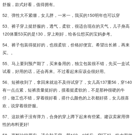
舒服，款式好看，值得拥有。
52、弹性大不紧绷，女儿胖，一米一，我买的150明年也可以穿
53、裤子穿上挺舒服的，透气，柔软，很适合现在的天气，儿子身高
120体重53买的是130，穿上刚好，给各位想买的宝妈参考。
54、裤子包装得挺好的，也很柔软，价格好便宜。希望出长裤，再来
买。。
55、马上要到预产期了，买来备用的，独立包装很不错，先买一盒试
试看，好用的话，还会再来。不过看起来应该会很好用。
56、短裤收到了，拿回来就迫不及待试穿了，女儿高137重56，穿140
有一点点紧，短裤质量挺好的，摸着挺柔软的，不是那种很硬的牛
仔，做工也不错，穿着很好看，搭什么颜色的上衣都好搭，女儿很喜
欢，说穿着很舒服。
57、这款裤子没有弹力，合身的穿上蹲下起来有些紧。建议卖家用弹
性的布料更好!
58、面料比较厚实，适合秋天穿，我163，105斤，穿l正好，给大家做