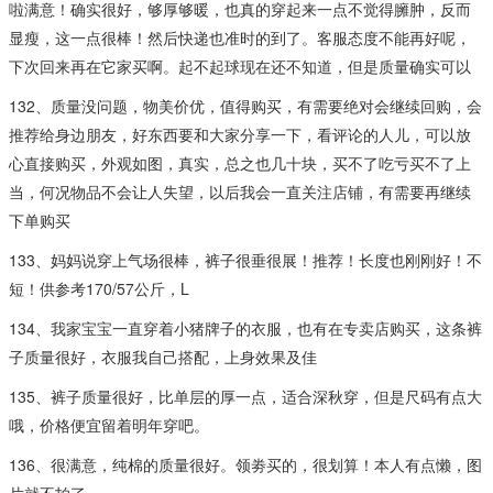
啦满意！确实很好，够厚够暖，也真的穿起来一点不觉得臃肿，反而
显瘦，这一点很棒！然后快递也准时的到了。客服态度不能再好呢，
下次回来再在它家买啊。起不起球现在还不知道，但是质量确实可以
132、质量没问题，物美价优，值得购买，有需要绝对会继续回购，会
推荐给身边朋友，好东西要和大家分享一下，看评论的人儿，可以放
心直接购买，外观如图，真实，总之也几十块，买不了吃亏买不了上
当，何况物品不会让人失望，以后我会一直关注店铺，有需要再继续
下单购买
133、妈妈说穿上气场很棒，裤子很垂很展！推荐！长度也刚刚好！不
短！供参考170/57公斤，L
134、我家宝宝一直穿着小猪牌子的衣服，也有在专卖店购买，这条裤
子质量很好，衣服我自己搭配，上身效果及佳️
135、裤子质量很好，比单层的厚一点，适合深秋穿，但是尺码有点大
哦，价格便宜留着明年穿吧。
136、很满意，纯棉的质量很好。领劵买的，很划算！本人有点懒，图
片就不拍了。