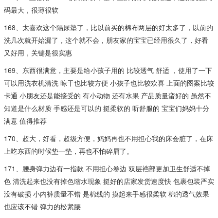
码最大，很薄很软
168、太喜欢这个隔尿垫了，比以前买的棉布两层的好太多了，以前的
洗几次就开始漏了，这个就不会，朋友家的宝宝已经用很久了，好看
又好用，关键是很实惠
169、东西很满意，主要是给小孩子用的 比较透气 舒适 ，使用了一下
可以用洗衣机清洗 晾干也比较方便 小孩子也比较欢喜 上面的图案比较
卡通 小朋友还是能接受的 有小动物 还有水果 产品质量蛮好的 虽然不
知道是什么材质 手感还是可以的 挺柔软的 听舒服的 宝宝们妈妈十分
满意 值得推荐
170、超大，好看，超级方便，妈妈再也不用担心我的床会脏了，在床
上吃东西的时候垫一垫，再也不怕碎屑了。
171、腰身弹力边有一指款 不用担心卷边 双层裆部更加卫生舒适不掉
色 清洗起来也没有掉色缩水现象 挺好的店家发货速度快 包裹包装严实
没有破损 小内裤质量不错 是棉线的 摸起来手感很柔软 棉的透气效果
也应该不错 弹力的松紧腰