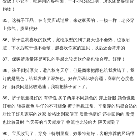
变成了小仓库，吃穿用的各种囤，一不小心还过期，所以还是要理智
购物！
85、这裤子正品，在专卖店试过后，来这家买的，一模一样，老公穿
上帅气，质量很好
86、裤子是我喜欢的款式，宽松版型的到了夏天也不会热，也很耐
脏，下水后晾干也不会皱，超喜欢你家的宝贝，以后还会常来的
87、保暖裤质量还是可以的手感比较柔软价格也较合理。好评！
88、裤子倒挺厚实，适合秋冬天穿，但是商家把颜色给我发错了，我
订的是黑色，给我发成了深灰色。好在尺码比较合适，商家的态度也
好，解决问题比较迅速，我就把裤子留下了。
89、裤子质量挺好的 有弹性 买了两条不同颜色的 穿上舒服 颜色也挺
好看的 轻微褪色 牛仔的不可避免 裤子码数正常。平常穿的码挺合适的
对比了好几家买的这家 价格比别家便宜 质量也挺好 还会回购的 发货
也比较及时 当天买的当天就发了 物流也比较给力 隔天就到了
90、宝贝收到了，穿身上特别显瘦，效果特别好，客服推荐的尺码很