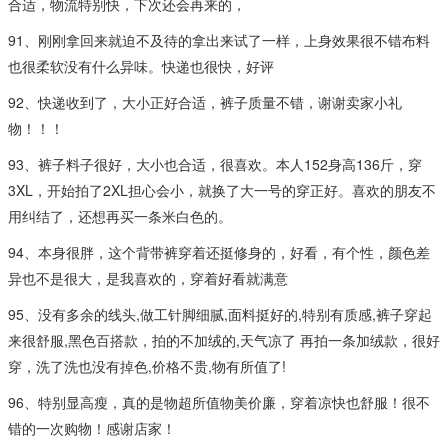
合适，物流特别快，下次还会再来的，
91、刚刚拿回来就迫不及待的拿出来试了一样，上身效果很不错布料
也很柔软没有什么异味。快递也很快，好评
92、快递收到了，大小正好合适，裤子质量不错，谢谢卖家小礼
物！！！
93、裤子料子很好，大小也合适，很喜欢。本人152身高136斤，穿
3XL，开始拍了2XL担心会小，就换了大一号的穿正好。喜欢的朋友不
用纠结了，还想再买一条米白色的。
94、本身很胖，这个背带裤穿着还挺修身的，好看，有个性，颜色差
异也不是很大，是我喜欢的，穿着好看就满意
95、没有多余的线头,做工针脚细腻,面料挺好的,特别有质感,裤子穿起
来很舒服,黑色百搭款，拍的不加绒的,天气凉了 再拍一条加绒款，很好
穿，洗了洗也没有掉色,价格不贵,物有所值了!
96、特别显高瘦，真的是物超所值物美价廉，穿着凉快也舒服！很不
错的一次购物！感谢店家！