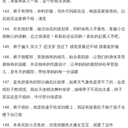
意，准备再多入一条，这个价格太美丽。
143、裤子有弹性，布料舒服，另外尺码跟合适，根据卖家推荐的。以
后就买这家裤子啦，满意
144、衣衣很好看，做活动买的很划算，到时候再入手紫色，客服小北
很耐心的讲解。总之很满意！有新款还会回购！喜欢的赶紧入手吧。
145、裤子偏大 买大了 还没穿 洗过了 感觉质量还不错 摸着挺舒服
146、裤子很暖和，里面独有的绒毛，贴合着肌肤，让我们的身体享受
着独有的温暖，并且独有的托腹设计，让孕妈妈的腹部轻松孕育胎
儿，是冬天的暖阳，带给孕妈妈每一分温暖
147、蓝色拼接布的部分确实比较厚，如果天气暴热是穿不了的，会觉
得肚子憋得慌。我在天使稍凉爽时候穿，抽绳带子不高扣太紧，样子
其实还是不错的，牛仔部分很柔软
148、裤子很好，就是快递不给送到楼上，我还有挺着肚子抱个孩子去
楼下自己取
149、本来买的小丑鱼的，但觉得颜色太像女宝宝，就要了这件