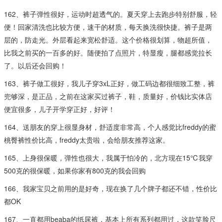
162、裤子弹性很好，运动时超透气的。夏天穿上去跑步特别舒服，轻
便！回家清洗也比较方便，速干的材质，每天换洗很快捷。裤子是两
层的，防走光。外层看起来宽松舒适。这个价格很划算，物超所值，
比我之前买的一百多的好。随便拍了点照片，特显瘦，腿都感觉拉长
了。以后还会回购！
163、裤子做工很好，我儿子穿3xL正好，做工码边都很细致工整，裤
兜够深，是正品，之前在这家买过裤子，鞋，质量好，价钱比实体店
便宜很多，儿子开学穿正好，好评！
164、送朋友的穿上很显身材，舒适度非常高，个人感觉比freddy的蜜
桃臀裤性价比高，freddy太贵啦，会给朋友推荐这家。
165、上身很保暖，弹性也很大，我属于怕冷的，北方现在15℃我穿
500克的很保暖，如果你家有800克的我会回购
166、我家宝贝之前用的是好奇，现在换了几个牌子都还不错，性价比
都OK
167、一直都用beaba的纸尿裤，基本上所有系列都用过，这款笑脸尺