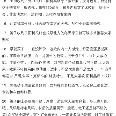
15、宝贝收到了弹力很好，面料柔软穿上很舒服，没有色差，很适合
这个季节穿，很透气，我有130多斤，很多内裤穿了比较勒，这个不
会，非常满意的一次购物，会推荐朋友来的
16、西装裤弹性好，适合现在南方的天气。配个小外套挺帅气
17、裤子收到了面料很好也很厚北方的冬天穿它就可以非常推荐大家
购买
18、早就买了，一直没评价，这款内内个人感觉，舒适度还是挺高
的，穿着非常舒服，而且是密封的包装，很干净卫生，很让人放心
呢。质量不错，可以放心 购买，对的起这个价格真心的不错 上身效
果：效果不错挺展的 厚薄度：适中，不是太薄也不是太厚，一年四季
都适合 尺码推 荐：挺标准的 材质特性：不是太柔软 面料品质：很好
19、两条裤子质量都蛮好的，面料棉的舒服透气，老公穿上很合适。
卡其和灰色都好看。
20、裤子的上身效果不错，厚度，适合秋天左右穿着，冬天也可以
吧，尺码是标准尺码，材质的质量属于一般吧，做工还是挺不错的，
第1次买这个牌子，穿的好会再来的，一定要多做活动哦，对了好像有