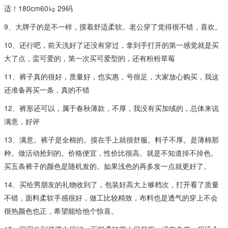
适！180cm60㎏ 29码
9、大牌子的是不一样，摸着舒适柔软。老公穿了觉得很不错，喜欢。
10、还行吧，前天洗好了还没有穿过，拿到手打开的第一感觉就是买
大了点，蛮可爱的，第一次买可爱型的，还有粉粉草莓
11、裤子真的很好，质量好，也实惠，号很足，大家放心购买，我这
还准备再买一条，真的不错
12、裤形还可以，属于春秋薄款，不厚，我没有买加绒的，总体来说
满意，好评
13、满意。裤子是全棉的。摸在手上就很舒服。料子不厚。是薄棉那
种。做活动抢到的。价格便宜，性价比很高。就是不知道掉不掉色。
买五条裤子的颜色是随机发的。如果浅色的再多发一点就更好了。
14、买给男朋友的礼物收到了，包装好高大上够档次，打开看了质量
不错，面料柔软手感很好，做工比较精致，布料也是透气的穿上不会
很热颜色也正，希望能给他个惊喜。