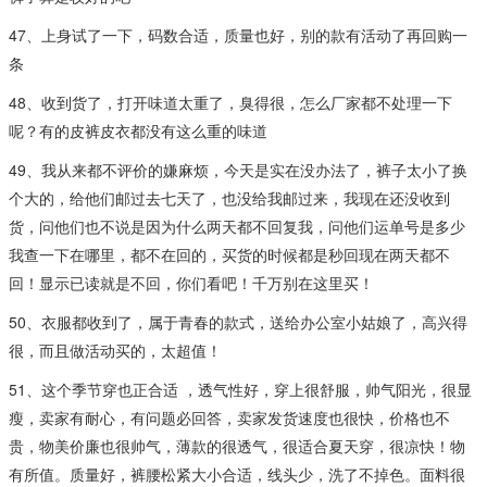
47、上身试了一下，码数合适，质量也好，别的款有活动了再回购一
条
48、收到货了，打开味道太重了，臭得很，怎么厂家都不处理一下
呢？有的皮裤皮衣都没有这么重的味道
49、我从来都不评价的嫌麻烦，今天是实在没办法了，裤子太小了换
个大的，给他们邮过去七天了，也没给我邮过来，我现在还没收到
货，问他们也不说是因为什么两天都不回复我，问他们运单号是多少
我查一下在哪里，都不在回的，买货的时候都是秒回现在两天都不
回！显示已读就是不回，你们看吧！千万别在这里买！
50、衣服都收到了，属于青春的款式，送给办公室小姑娘了，高兴得
很，而且做活动买的，太超值！
51、这个季节穿也正合适 ，透气性好，穿上很舒服，帅气阳光，很显
瘦，卖家有耐心，有问题必回答，卖家发货速度也很快，价格也不
贵，物美价廉也很帅气，薄款的很透气，很适合夏天穿，很凉快！物
有所值。质量好，裤腰松紧大小合适，线头少，洗了不掉色。面料很