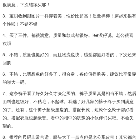
很满意，下次继续买够！
3、宝贝收到跟图片一样穿着美，性价比超高！质量棒棒！穿起来很有
个性啦！不错不错
4、买了三件。都很满意。质量和款式都很好。lee没得说。老公很喜
欢哦
5、不错，质量也挺好的，而且物流也快，感觉都挺好看的，下次还来
回购
6、不错，比我想象的好多了，很合身，各位值得购买，建议比平常穿
的啪大一码。
7、这条裤子看了好久好久才决定买的。裤子质量真是相当不错，然后
面料也超级好，不粘毛，不起球。我选了好几家的裤子终于买到满意
的了。还有，这个裤子超级显瘦的。搭配长靴，短靴什么靴子都好看
的。搭配衣服也超级赞。看中的相中的犹豫的小伙伴们买吧。不会失
望的。
8、推荐的尺码非常合适，腰头大了一点点但是老公系皮带！其它都合