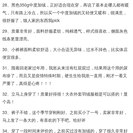
28、黑色350g中度加绒，正好适合现在穿，再说了基本走哪儿都有暖
气，只有路上冷点，所以买一个中度加绒的又轻便又暖和，很满意，
很舒服了，猫人家的东西我pick
29、质量非常好，面料舒服柔软，纯棉透气，样式很喜欢，侧面灰色
线条更显漂亮。
30、小裤裤面料柔软舒适，大小合适无异味，过水不掉色，比实体店
便宜很多。
31、囤着回老家过年用，我崽从来没有红屁屁过，结果用这个用的尿
布疹了，而且又是疫情特殊时期，硬生生给我崽一直用，刚才一看又
严重了，真得是心疼！！！
32、立马上身穿了！质量好得很！大衣外套羽绒服都是可以搭的！显
个高！
33、裤子不错，这个季节穿刚刚好。之前买小了一号，卖家非常好，
马上发了一条大的，有喜欢的下手吧。给好评
34、穿了一段时间来评价的，之前买过没有加绒的，穿了很久非常好