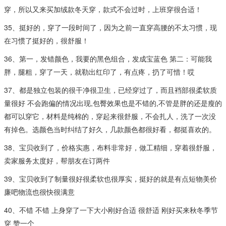
穿，所以又来买加绒款冬天穿，款式不会过时，上班穿很合适！
35、挺好的，穿了一段时间了，因为之前一直穿高腰的不太习惯，现
在习惯了挺好的，很舒服！
36、第一，发错颜色，我要的黑色组合，发成宝蓝色 第二：可能我
胖，腿粗，穿了一天，就勒出红印了，有点疼，扔了可惜！哎
37、都是独立包装的很干净很卫生，已经穿过了，而且裆部很柔软质
量很好 不会跑偏的情况出现,包臀效果也是不错的,不管是胖的还是瘦的
都可以穿它，材料是纯棉的，穿起来很舒服，不会扎人，洗了一次没
有掉色。选颜色当时纠结了好久，几款颜色都很好看，都挺喜欢的。
38、宝贝收到了，价格实惠，布料非常好，做工精细，穿着很舒服，
卖家服务太度好，帮朋友在订两件
39、宝贝收到了制量很好很柔软也很厚实，挺好的就是有点短物美价
廉吧物流也很快很满意
40、不错 不错 上身穿了一下大小刚好合适 很舒适 刚好买来秋冬季节
穿 赞一个