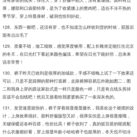
厚，腰部和口袋那特厚，是为了收紧腰上的赘肉吧，适合不冷不热的
季节穿。穿上特显身材，破洞也恰到好处。
128、东西一般吧，还没有穿，也不知道怎么样收到货的时候，屁股后
面有点出毛了
129、质量不错，做工细致，感觉厚度够用，配上长靴肯定能扛住北京
的冬天，在日光灯下看起来颜色偏浅，希望在日光下能好些，总体来
说非常赞！
130、裤子昨天已收到是很厚的加绒款，手感不错晚上试了一下效果还
可以，只是不是踩脚的那种打底裤，走路裤脚容易忘外跑如图二，图
二和我身上穿的跟这家款式是一样只是颜色一样，只是有点线头剪掉
应该不会划线吧！然后又接着给我婆婆购买了一条深灰色的。
131、发货速度挺快的，裤子穿着很显瘦显腿长，我喜欢这个裙摆的设
计，上身效果很好。面料舒服版型又好，很厚实但是上身很显瘦哦，
关键保暖还各种百搭，性价比高！裤子收到了，真的挺百搭的呢搭配
什么衣服都好看，穿上很显年龄小哈哈裤子也挺厚的，冬天也不怕冷