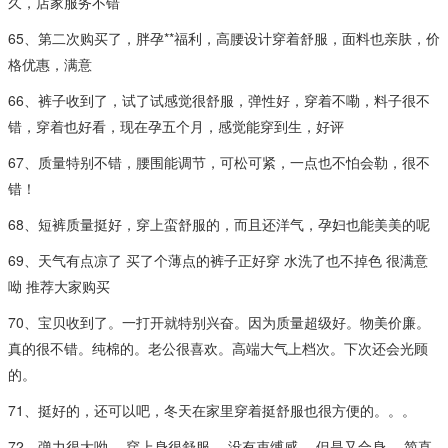
久，店家服务不错
65、第二次购买了，胖孕**福利，高腰设计穿着舒服，面料也亲肤，价
格优惠，满意
66、裤子收到了，试了试感觉很舒服，弹性好，穿着不嘞，料子很不
错，穿着也好看，现在孕五个月，感觉能穿到生，好评
67、质量特别不错，腰围能调节，可松可紧，一点也不怕会勒，很不
错！
68、短裤质量挺好，穿上蛮舒服的，而且还洋气，孕妇也能美美的呢
69、天气有点凉了 买了个薄点的裤子正好穿 水洗了也不掉色 很满意
呦 推荐大家购买
70、宝贝收到了。一打开就特别兴奋。因为质量超级好。物美价廉。
真的很不错。纯棉的。老公很喜欢。高端大气上档次。下次还会光顾
的。
71、挺好的，还可以吧，冬天在家里穿着挺舒服也很方便的。。。
72、弹力很大呦 ，穿上身很舒服 ，没有束缚感 ，但是又合身 ，简直