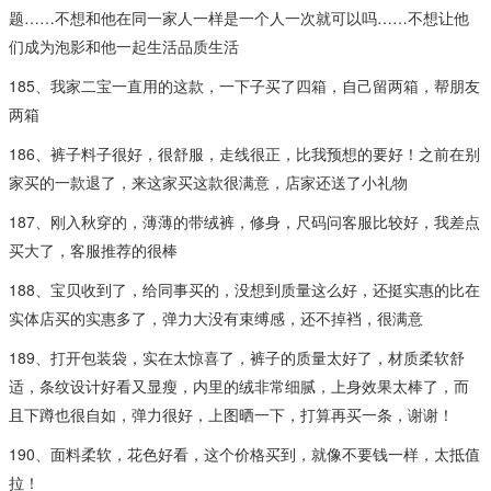
题……不想和他在同一家人一样是一个人一次就可以吗……不想让他
们成为泡影和他一起生活品质生活
185、我家二宝一直用的这款，一下子买了四箱，自己留两箱，帮朋友
两箱
186、裤子料子很好，很舒服，走线很正，比我预想的要好！之前在别
家买的一款退了，来这家买这款很满意，店家还送了小礼物
187、刚入秋穿的，薄薄的带绒裤，修身，尺码问客服比较好，我差点
买大了，客服推荐的很棒
188、宝贝收到了，给同事买的，没想到质量这么好，还挺实惠的比在
实体店买的实惠多了，弹力大没有束缚感，还不掉裆，很满意
189、打开包装袋，实在太惊喜了，裤子的质量太好了，材质柔软舒
适，条纹设计好看又显瘦，内里的绒非常细腻，上身效果太棒了，而
且下蹲也很自如，弹力很好，上图晒一下，打算再买一条，谢谢！
190、面料柔软，花色好看，这个价格买到，就像不要钱一样，太抵值
拉！