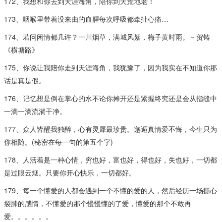
172、我想和你去到天涯海角，陪你到天荒地老！
173、咽喉里带着没来由的血腥每次呼吸都牵扯心痛…
174、若问闲情都几许？一川烟草，满城风絮，梅子黄时雨。－贺铸
《横塘路》
175、你说让我陪你走到天涯海角，我犹豫了，因为我实在不知道你那
话是真是假。
176、记忆想是倒在掌心的水不论你摊开还是紧握终究还是会从指缝中
一滴一滴流淌干净。
177、众人皆醒我独醉，心有灵犀最珍贵。邂逅真情爱不悔，今生只为
你相随。(秘密在每一句的第五个字)
178、人活着是一种心情，穷也好，富也好，得也好，失也好，一切都
是过眼云烟。只要你开心快乐，一切都好。
179、每一个懂爱的人都会遇到一个不懂的爱的人，然后经历一场撕心
裂肺的感情，不懂爱的那个慢慢懂的了爱，懂爱的那个不敢再
爱。。。。。。