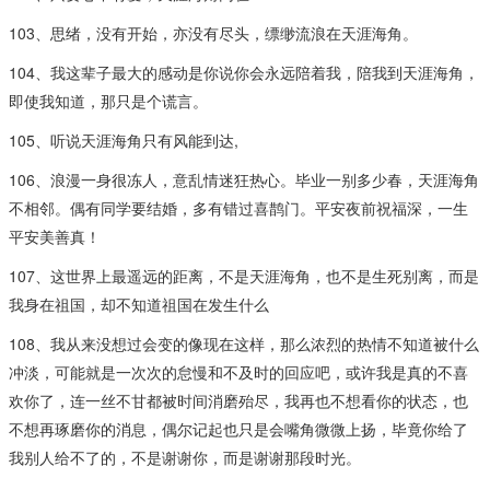
103、思绪，没有开始，亦没有尽头，缥缈流浪在天涯海角。
104、我这辈子最大的感动是你说你会永远陪着我，陪我到天涯海角，
即使我知道，那只是个谎言。
105、听说天涯海角只有风能到达,
106、浪漫一身很冻人，意乱情迷狂热心。毕业一别多少春，天涯海角
不相邻。偶有同学要结婚，多有错过喜鹊门。平安夜前祝福深，一生
平安美善真！
107、这世界上最遥远的距离，不是天涯海角，也不是生死别离，而是
我身在祖国，却不知道祖国在发生什么
108、我从来没想过会变的像现在这样，那么浓烈的热情不知道被什么
冲淡，可能就是一次次的怠慢和不及时的回应吧，或许我是真的不喜
欢你了，连一丝不甘都被时间消磨殆尽，我再也不想看你的状态，也
不想再琢磨你的消息，偶尔记起也只是会嘴角微微上扬，毕竟你给了
我别人给不了的，不是谢谢你，而是谢谢那段时光。