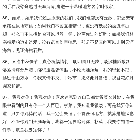
的手在我臂弯越过天涯海角,走进一个温暖地方名字叫做家。
85、如果，如果我们还是原来的我们，我们谁都没有走散，都还安守
承诺在原地守候；如果我们不曾互相猜忌，更没有残忍的被流年抛
却，那么再不见後是否可以坦然一笑，说声你过的好吗；如果我们相
亲相爱的边走边爱，没有谎言伤害猜忌，那是不是真的可以走到天涯
海角，见证海枯石烂。
86、又逢中秋佳节，真心祝福情切，明明圆月无缺，淡淡桂影微斜，
落落清辉分外洁，绵绵送温馨体贴，不论天涯海角，我的思念不绝，
越过千山万水，你我真情不灭。中秋节，愿将此月暂借，祝君花好月
圆家和谐。
87、我喜欢你！我喜欢你！喜欢迷恋到连自己都觉得莫名其妙，在我
眼中看到的只有你一个人而已。杉菜，我知道我很烦，可是我要你知
道，只要你跑掉的话，我一定会去追，不管任何地方。就算是地狱也
好，不管你跑到天涯海角，我都一定要追到你。杉菜，我要你知道一
件事，就是我要定你了！