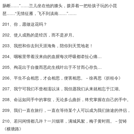
肠断……”……兰儿坐在他的膝头，拨弄着一把给孩子玩的小琵
琶……“无情征雁，飞不到滇南……”……
201、你，愿做这花吗？
202、使人成熟的是经历，而不是岁月。
203、我想和你去到天涯海角，陪你到天荒地老！
204、咽喉里带着没来由的血腥每次呼吸都牵扯心痛…
205、殉花出于自傲而恶此生残叶出于不甘而心存负…
206、平生不会相思，才会相思，便害相思。－徐再思《折桂令》
207、我宁可我们不曾相濡以沫，我但愿我们从来就相忘于江湖。
208、命运如同手中的掌纹，无论多么曲折，终究掌握在自己的手中。
209、我们一直在旅行，一直在等待某个人可以成为我们旅途的伴侣，
210、若问闲情都几许？一川烟草，满城风絮，梅子黄时雨。－贺铸
《横塘路》