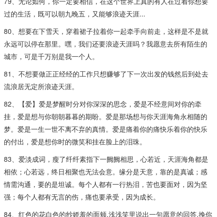
79、无论如何，你一定要相信，在这个世界上真的有人在过着你想要
过的生活，既可以朝九晚五，又能够浪迹天涯...​
80、想要在下雪天，穿着裙子拉着你一起牵手向前走，这样是不是就
永远可以停在那里。嘿，我们还要浪迹天涯吗？我愿意去所有陌生的
城市，可是千万别是我一个人。
81、不想要做正正经经的工作只想赚够了下一次出发的钱然后到处去
流浪居无定所浪迹天涯​。
82、【爱】爱是梦醒时分对你深深的思念，爱是不经意间对你的牵
挂，爱是想与你朝朝暮暮的期盼。爱是那场想与你天涯海角永相随的
梦。爱是一生一世不离不弃的真情。爱是痛着你的痛快乐着你的快乐
的付出，爱是想你时的微笑和挂在脸上的泪珠。
83、爱淡成词，瘦了纤纤素指下一阙阙相思，心若近，天涯海角都是
相依；心若远，终日相聚也无法会意。缘分是天意，靠的是真诚；感
情需沟通，要的是坦诚。每个人都有一行热泪，苦也要面对，因为坚
强；每个人都有无言的伤，痛也要承受，因为成长。
84、红色的花白色的纱娇羞的面颊,浅浅笑里说出一句愿意的回答,挽你