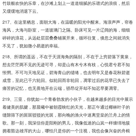
竹鼓般欢快的乐章，在沙滩上划上一道道细腻的乐谱式的浪痕，然后
又缓缓地消退下云。
217、在这里栖息，面朝大海，在温暖的阳光中醒来。海浪声声，帘卷
海风，大海与卧室，一道玻璃门之隔。卧床可见一片辽阔的海，细细
碎碎的浪花，从远处层层叠叠铺展开来，循环往复，倏忽之间就消失
不见了，犹如微小易逝的幸福。
218、所谓的遥远，不在于天涯海角的隔别，不在于上穷碧落下黄泉，
想去茫茫两不见的无迹可寻，却是山有木兮木有枝，心悦君兮君不知
怅惘。不可与天地见证，碧海青山的缱绻，也去明年又是春花秋碧逝
成雪，至此已千六轮回。似轮回而非轮回，凋零过后的花早已失去了
痛苦的记忆，也无畏地开在云端，骄昂绽开却不知迟早要凋零。
219、三亚，你犹如一个青春勃发的小伙子，在越来越多的目光中展示
着健美的肌腱，那晨曦中被朝霞映红的天光，那正午通过椰林叶子的
缝隙筛下的斑斑驳驳的光斑，那向晚的渔火中迷离堂皇的兰舟上的情
歌。那一刻，我深信你是阳刚的男儿，我像低迷的山岚一样缠绵地簇
拥着豁达雄浑的大山，哪怕只是你的一个注视，我也会像兴奋的舟楫