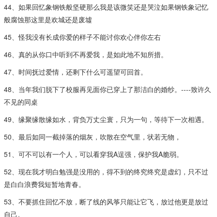
44、如果回忆象钢铁般坚硬那么我是该微笑还是哭泣如果钢铁象记忆
般腐蚀那这里是欢城还是废墟
45、怪我没有长成你爱的样子不能讨你欢心伴你左右
46、真的从你口中听到不再爱我，是如此地不知所措。
47、时间抚过爱情，还剩下什么可遥望可回首。
48、当年我们脱下了校服再见面你已穿上了那洁白的婚纱。----致许久
不见的同桌
49、缘聚缘散缘如水，背负万丈尘寰，只为一句，等待下一次相遇。
50、最后如同一截掉落的烟灰，吹散在空气里，状若无物，
51、可不可以有一个人，可以看穿我A逞强，保护我A脆弱。
52、现在我才明白勉强是没用的，得不到的终究终究是虚幻，只不过
是白白浪费我短暂地青春。
53、不要抓住回忆不放，断了线的风筝只能让它飞，放过他更是放过
自己。