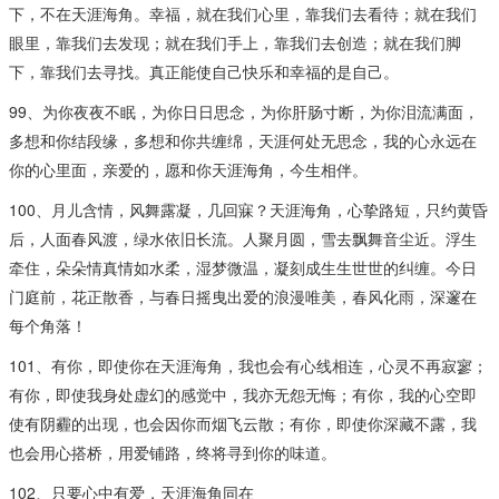
下，不在天涯海角。幸福，就在我们心里，靠我们去看待；就在我们
眼里，靠我们去发现；就在我们手上，靠我们去创造；就在我们脚
下，靠我们去寻找。真正能使自己快乐和幸福的是自己。
99、为你夜夜不眠，为你日日思念，为你肝肠寸断，为你泪流满面，
多想和你结段缘，多想和你共缠绵，天涯何处无思念，我的心永远在
你的心里面，亲爱的，愿和你天涯海角，今生相伴。
100、月儿含情，风舞露凝，几回寐？天涯海角，心挚路短，只约黄昏
后，人面春风渡，绿水依旧长流。人聚月圆，雪去飘舞音尘近。浮生
牵住，朵朵情真情如水柔，湿梦微温，凝刻成生生世世的纠缠。今日
门庭前，花正散香，与春日摇曳出爱的浪漫唯美，春风化雨，深邃在
每个角落！
101、有你，即使你在天涯海角，我也会有心线相连，心灵不再寂寥；
有你，即使我身处虚幻的感觉中，我亦无怨无悔；有你，我的心空即
使有阴霾的出现，也会因你而烟飞云散；有你，即使你深藏不露，我
也会用心搭桥，用爱铺路，终将寻到你的味道。
102、只要心中有爱，天涯海角同在