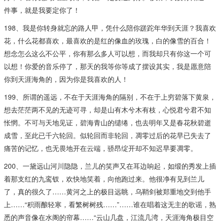
件事，就是我要定你了！
198、我是你转身就忘的路人甲，凭什么陪你蹉跎年华到天涯？我喜欢
花，什么花都喜欢，最喜欢的是红的像血的玫瑰，白的像雪的百合！
想念怎么这么不公平，你有那么多人可以想，而我却只有你这一个可
以想！你爱的音乐停了，那天的我等你等成了摆设其实，我是愿意陪
你到天涯海角的，因为你是我喜欢的人！
199、所谓的遥远，不在于天涯海角的隔别，不在于上穷碧落下黄泉，
想去茫茫两不见的无迹可寻，却是山有木兮木有枝，心悦君兮君不知
怅惘。不可与天地见证，碧海青山的缱绻，也去明年又是春花秋碧逝
成雪，至此已千六轮回。似轮回而非轮回，凋零过后的花早已失去了
痛苦的记忆，也无畏地开在云端，骄昂绽开却不知迟早要凋零。
200、一黛远山河川隐隐，兰儿的笑声又在耳边响起，如缎的秀发上插
着那支红的九鸾钗，欢快地笑着，向他跑过来。他很净有见到兰儿
了，真的很久了……黄河之上的极目远眺，乌鞘剑被郑重地交到他手
上……“积雨酿轻寒，看繁树树残……”……谁在唱着这无主的歌谣，熟
悉的声音像在水阁的帘幕……“云山几盘，江流几湾，天涯海角极目空