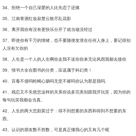
34、拒绝一个自己深爱的人比失恋了还痛
35、江南青酒红妆寂楚云散尽乱花影
36、离开我你有没有更快乐分开了就当做没经过
37、即使你有千万的情绪，也不要随便发泄在任何人身上，要记得别
人没有欠你的
38、人生是一个人的人生啊你走我不送你你来无论风雨我都去接你
39、情书大全在图书的分类，应该属于科幻类！
40、百毒不侵吗蛇蝎心肠吗无坚不摧吗你认为那是我吗.
41、残忍又不失慈悲这样的关系你说多完美别跟我开玩笑，因为你的
每句玩笑我都会当真。
42、人生的两大悲剧莫过于：得不到想要的东西和得到不想要的东
西。
43、认识的朋友数不胜数，可是真正懂我心的又有几个呢