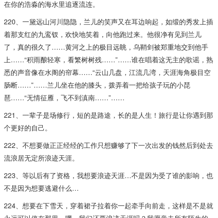
在你的浩淼的海水里追逐流连。
220、一黛远山河川隐隐，兰儿的笑声又在耳边响起，如缎的秀发上插
着那支红的九鸾钗，欢快地笑着，向他跑过来。他很净有见到兰儿
了，真的很久了……黄河之上的极目远眺，乌鞘剑被郑重地交到他手
上……“积雨酿轻寒，看繁树树残……”……谁在唱着这无主的歌谣，熟
悉的声音像在水阁的帘幕……“云山几盘，江流几湾，天涯海角极目空
肠断……”……兰儿坐在他的膝头，拨弄着一把给孩子玩的小琵
琶……“无情征雁，飞不到滇南……”……
221、一辈子是场修行，短的是路途，长的是人生！旅行是让你遇到那
个更好的自己。
222、不想要做正正经经的工作只想赚够了下一次出发的钱然后到处去
流浪居无定所浪迹天涯​。
223、等以后有了资格，我想要浪迹天涯…不是因为受了谁的影响，也
不是因为想要逃避什么…
224、想要在下雪天，穿着裙子拉着你一起牵手向前走，这样是不是就
永远可以停在那里。嘿，我们还要浪迹天涯吗？我愿意去所有陌生的