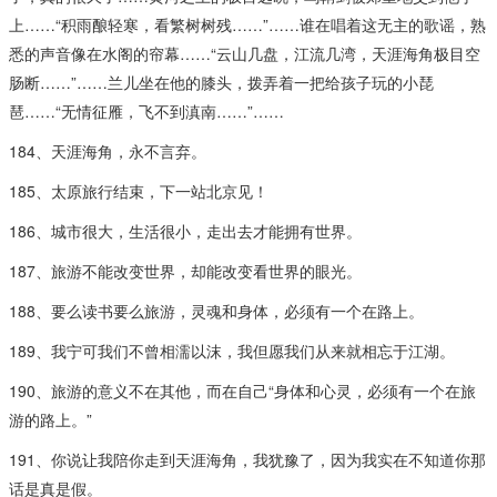
上……“积雨酿轻寒，看繁树树残……”……谁在唱着这无主的歌谣，熟
悉的声音像在水阁的帘幕……“云山几盘，江流几湾，天涯海角极目空
肠断……”……兰儿坐在他的膝头，拨弄着一把给孩子玩的小琵
琶……“无情征雁，飞不到滇南……”……
184、天涯海角，永不言弃。
185、太原旅行结束，下一站北京见！
186、城市很大，生活很小，走出去才能拥有世界。
187、旅游不能改变世界，却能改变看世界的眼光。
188、要么读书要么旅游，灵魂和身体，必须有一个在路上。
189、我宁可我们不曾相濡以沫，我但愿我们从来就相忘于江湖。
190、旅游的意义不在其他，而在自己“身体和心灵，必须有一个在旅
游的路上。”
191、你说让我陪你走到天涯海角，我犹豫了，因为我实在不知道你那
话是真是假。