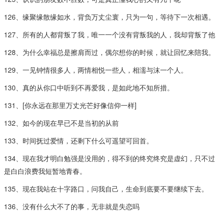
126、缘聚缘散缘如水，背负万丈尘寰，只为一句，等待下一次相遇。
127、所有的人都背叛了我，唯一一个没有背叛我的人，我却背叛了他
128、为什么幸福总是擦肩而过，偶尔想你的时候，就让回忆来陪我。
129、一见钟情很多人，两情相悦一些人，相濡与沫一个人。
130、真的从你口中听到不再爱我，是如此地不知所措。
131、[你永远在那里万丈光芒好像信仰一样]
132、如今的现在早已不是当初的从前
133、时间抚过爱情，还剩下什么可遥望可回首。
134、现在我才明白勉强是没用的，得不到的终究终究是虚幻，只不过
是白白浪费我短暂地青春。
135、现在我站在十字路口，问我自己，生命到底要不要继续下去。
136、没有什么大不了的事，无非就是失恋吗