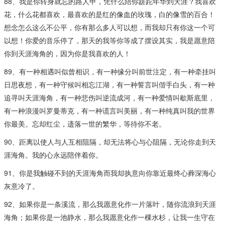
88、我是你转身就忘的路人甲，凭什么陪你蹉跎年华到天涯？我喜欢
花，什么花都喜欢，最喜欢的是红的像血的玫瑰，白的像雪的百合！
想念怎么这么不公平，你有那么多人可以想，而我却只有你这一个可
以想！你爱的音乐停了，那天的我等你等成了摆设其实，我是愿意陪
你到天涯海角的，因为你是我喜欢的人！
89、有一种相遇叫似曾相识，有一种缘分叫前世注定，有一种牵挂叫
日思夜想，有一种守候叫相忘江湖，有一种誓言叫偕手白头，有一种
追寻叫天涯海角，有一种悲伤叫逆流成河，有一种爱情叫歇斯底里，
有一种浪漫叫罗曼蒂克，有一种谎言叫美丽，有一种纯真叫我的世界
你最美。忘却红尘，遗落一世的繁华，等待你不老。
90、距离以使人与人互相阻隔，却无法将心与心阻隔，无论你走到天
涯海角。我的心永远陪伴着你。
91、你是我触碰不到的天涯海角而我却执意向你靠近最终心葬深海心
灰意冷了。
92、如果你是一条溪流，那么我愿意化作一片落叶，随你流浪到天涯
海角；如果你是一池静水，那么我愿意化作一棵水杉，让我一生守在