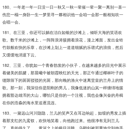
180、一年老一年一日没一日一秋又一秋一辈催一辈一聚一离别一喜一
伤悲一榻一身卧一生一梦里寻一夥相识他一会咱一会那一般相知吹一
会唱一会。
181、在三亚，你还可以躺在洁白如银的沙滩上，倾听大海的笑语欢
歌。数千米的沙滩上，一阵阵浪涛簇拥着浪花，漫上滩面，发出金铃
竹鼓般欢快的乐章，在沙滩上划上一道道细腻的乐谱式的浪痕，然后
又缓缓地消退下云。
182、三亚，你犹如一个青春勃发的小伙子，在越来越多的目光中展示
着健美的肌腱，那晨曦中被朝霞映红的天光，那正午通过椰林叶子的
缝隙筛下的斑斑驳驳的光斑，那向晚的渔火中迷离堂皇的兰舟上的情
歌。那一刻，我深信你是阳刚的男儿，我像低迷的山岚一样缠绵地簇
拥着豁达雄浑的大山，哪怕只是你的一个注视，我也会像兴奋的舟楫
在你的浩淼的海水里追逐流连。
183、一黛远山河川隐隐，兰儿的笑声又在耳边响起，如缎的秀发上插
着那支红的九鸾钗，欢快地笑着，向他跑过来。他很净有见到兰儿
了，真的很久了……黄河之上的极目远眺，乌鞘剑被郑重地交到他手