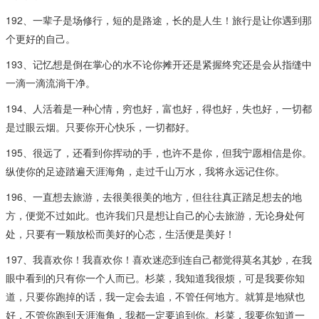
192、一辈子是场修行，短的是路途，长的是人生！旅行是让你遇到那
个更好的自己。
193、记忆想是倒在掌心的水不论你摊开还是紧握终究还是会从指缝中
一滴一滴流淌干净。
194、人活着是一种心情，穷也好，富也好，得也好，失也好，一切都
是过眼云烟。只要你开心快乐，一切都好。
195、很远了，还看到你挥动的手，也许不是你，但我宁愿相信是你。
纵使你的足迹踏遍天涯海角，走过千山万水，我将永远记住你。
196、一直想去旅游，去很美很美的地方，但往往真正踏足想去的地
方，便觉不过如此。也许我们只是想让自己的心去旅游，无论身处何
处，只要有一颗放松而美好的心态，生活便是美好！
197、我喜欢你！我喜欢你！喜欢迷恋到连自己都觉得莫名其妙，在我
眼中看到的只有你一个人而已。杉菜，我知道我很烦，可是我要你知
道，只要你跑掉的话，我一定会去追，不管任何地方。就算是地狱也
好，不管你跑到天涯海角，我都一定要追到你。杉菜，我要你知道一