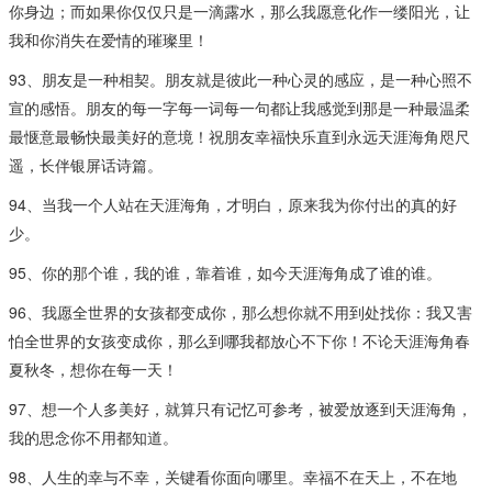
你身边；而如果你仅仅只是一滴露水，那么我愿意化作一缕阳光，让
我和你消失在爱情的璀璨里！
93、朋友是一种相契。朋友就是彼此一种心灵的感应，是一种心照不
宣的感悟。朋友的每一字每一词每一句都让我感觉到那是一种最温柔
最惬意最畅快最美好的意境！祝朋友幸福快乐直到永远天涯海角咫尺
遥，长伴银屏话诗篇。
94、当我一个人站在天涯海角，才明白，原来我为你付出的真的好
少。
95、你的那个谁，我的谁，靠着谁，如今天涯海角成了谁的谁。
96、我愿全世界的女孩都变成你，那么想你就不用到处找你：我又害
怕全世界的女孩变成你，那么到哪我都放心不下你！不论天涯海角春
夏秋冬，想你在每一天！
97、想一个人多美好，就算只有记忆可参考，被爱放逐到天涯海角，
我的思念你不用都知道。
98、人生的幸与不幸，关键看你面向哪里。幸福不在天上，不在地