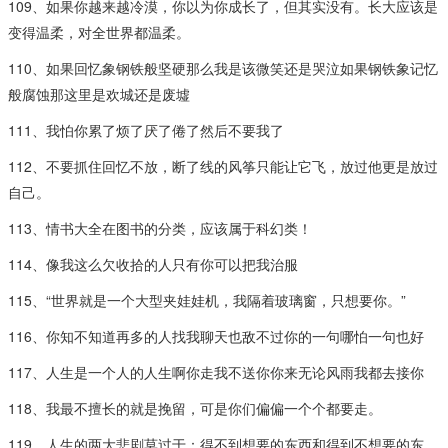
109、如果你越来越冷漠，你以为你成长了，但其实没有。长大应该是
变得温柔，对全世界都温柔。
110、如果回忆象钢铁般坚硬那么我是该微笑还是哭泣如果钢铁象记忆
般腐蚀那这里是欢城还是废墟
111、我怕你累了烦了厌了倦了然后不要我了
112、不要抓住回忆不放，断了线的风筝只能让它飞，放过他更是放过
自己。
113、情书大全在图书的分类，应该属于科幻类！
114、像我这么欠收拾的人只有你可以把我治服
115、“世界就是一个大型夹娃娃机，我隔着玻璃窗，只想要你。”
116、你知不知道再多的人找我聊天也敌不过你的一句哪怕一句也好
117、人生是一个人的人生啊你走我不送你你来无论风雨我都去接你
118、我最不擅长的就是挽留，可是你们偏偏一个个都要走。
119、人生的两大悲剧莫过于：得不到想要的东西和得到不想要的东