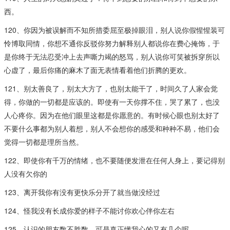
西。
120、你因为被误解而不知所措委屈至极掉眼泪，别人说你假惺惺装可
怜博取同情，你想不通你反驳你努力解释别人都说你在费心掩饰，于
是你终于无法忍受冲上去声嘶力竭的怒骂，别人说你可笑被拆穿所以
心虚了，最后你痛的麻木了面无表情看着他们折腾的更欢。
121、别太善良了，别太大方了，也别太能干了，时间久了人家会觉
得，你做的一切都是应该的。即使有一天你撑不住，哭了累了，也没
人心疼你。因为在他们眼里这都是你愿意的。有时候心眼也别太好了
不要什么事都为别人着想，别人不会想你的感受和种种不易，他们会
觉得一切都是理所当然。
122、即使你有千万的情绪，也不要随便发泄在任何人身上，要记得别
人没有欠你的
123、离开我你有没有更快乐分开了就当做没经过
124、怪我没有长成你爱的样子不能讨你欢心伴你左右
125、认识的朋友数不胜数，可是真正懂我心的又有几个呢