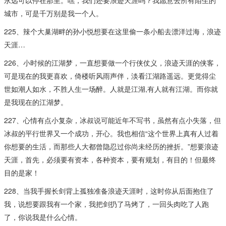
城市，可是千万别是我一个人。
225、辣个大巢湖畔的孙小悦想要在这里偷一条小船去漂洋过海，浪迹
天涯…
226、小时候的江湖梦，一直想要做一个行侠仗义，浪迹天涯的侠客，
可是现在的我更喜欢，倚楼听风雨声伴，淡看江湖路遥远。更觉得尘
世如潮人如水，不胜人生一场醉。人就是江湖,有人就有江湖。而你就
是我现在的江湖梦。​
227、心情有点小复杂，冰叔说可能近年不写书，虽然有点小失落，但
冰叔的平行世界又一个成功，开心。我也相信“这个世界上真有人过着
你想要的生活，而那些人大都曾隐忍过你尚未经历的挫折。”想要浪迹
天涯，首先，必须要有资本，各种资本，要有规划，有目的！但最终
目的是家！​
228、当我手握长剑背上孤独准备浪迹天涯时，这时你从后面抱住了
我，说想要跟我有一个家，我把剑扔了马烤了，一回头肉吃了人跑
了，你说我是什么心情。