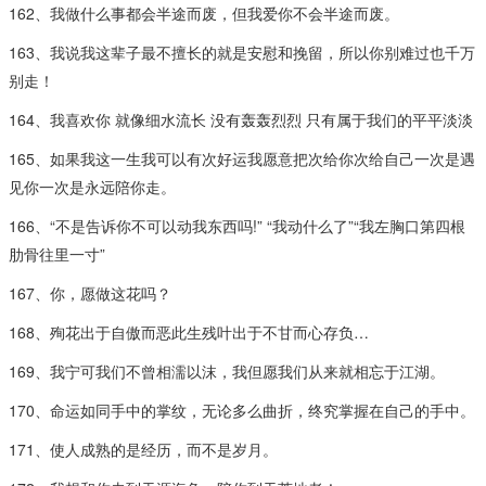
162、我做什么事都会半途而废，但我爱你不会半途而废。
163、我说我这辈子最不擅长的就是安慰和挽留，所以你别难过也千万
别走！
164、我喜欢你 就像细水流长 没有轰轰烈烈 只有属于我们的平平淡淡
165、如果我这一生我可以有次好运我愿意把次给你次给自己一次是遇
见你一次是永远陪你走。
166、“不是告诉你不可以动我东西吗!” “我动什么了”“我左胸口第四根
肋骨往里一寸”
167、你，愿做这花吗？
168、殉花出于自傲而恶此生残叶出于不甘而心存负…
169、我宁可我们不曾相濡以沫，我但愿我们从来就相忘于江湖。
170、命运如同手中的掌纹，无论多么曲折，终究掌握在自己的手中。
171、使人成熟的是经历，而不是岁月。