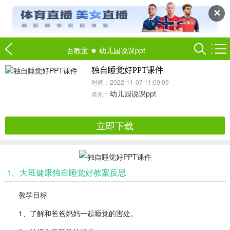
✕
●
吾教案
幼儿园说课ppt
独自睡觉好PPT课件
时间：2022-11-07 11:09:09
幼儿园说课ppt
类别：
立即下载
1、大班健康独自睡觉好教案反思
教学目标
1、了解和爸爸妈妈一起睡觉的害处。