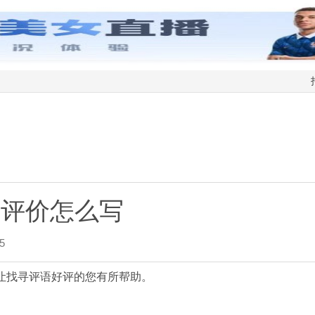
宝评价怎么写
5
让找寻评语好评的您有所帮助。