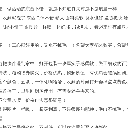
梗，做活动的东西不错，就是不知道真买时是不是质量一样
 收到就洗了 东西总体不错 够大 面料柔软 吸水也好 发货挺快 
 已经不错了 跟图片一样噢，超好耶，很满意， 看起来也有点厚
绍！！真心挺好用的，吸水不掉毛！！希望大家都来购买，希望
捷把快件送到家中，打开包装一块厚实手感柔软，做工细致的百
清洗，领购物券购买，价格优惠，物超所值，有优惠会继续回购
这个颜色，五条，一体化啊哈哈，收到的时候打开会掉点点黄色
准备擦车，卫生间厨房使用，有需要还会再来的。
不会留水渍，价格也实惠很满意！
便擦 跟图片一样噢，，超级划算，不是很厚的那种，毛巾不掉毛，
错
一块不过是粉色的，不耐脏，所以这次重新买了块新的