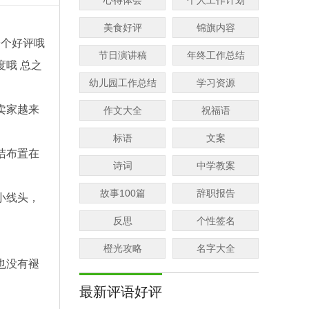
心得体会
个人工作计划
美食好评
锦旗内容
给个好评哦
节日演讲稿
年终工作总结
度哦 总之
幼儿园工作总结
学习资源
卖家越来
作文大全
祝福语
标语
文案
洁布置在
诗词
中学教案
。
故事100篇
辞职报告
小线头，
反思
个性签名
橙光攻略
名字大全
也没有褪
最新评语好评