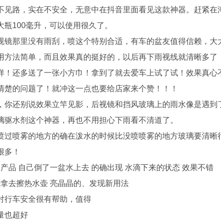
不见路，实在不安全，无意中在抖音里面看见这款神器。赶紧在
瓶100毫升，可以使用很久了。
视镜那里没有雨刮，喷这个特别合适，有车的盆友值得信赖，大
用方法简单，而且效果真的挺好的，以后再下雨视线就清晰多了
样！还多送了一张小方巾！拿到了就去爱车上试了试！效果真心
清楚的问题了！就冲这一点也要给店家来个赞！！！
，你还别说效果立竿见影，后视镜和挡风玻璃上的雨水像是遇到
璃驱水剂这个神器，再也不用担心下雨看不清道了。
喷过喷雾的地方的确在泼水的时候比没喷喷雾的地方玻璃要清晰
很多！
产品 自己倒了一盆水上去 的确出现 水滴下来的状态 效果不错
先拿去擦热水壶 亮晶晶的、发现新用法
对行车安全很有帮助，值得
量也超好