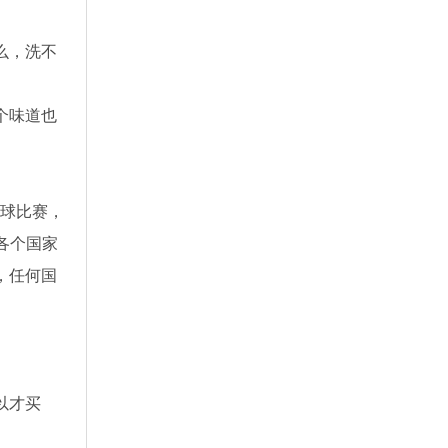
么，洗不
个味道也
足球比赛，
各个国家
，任何国
以才买