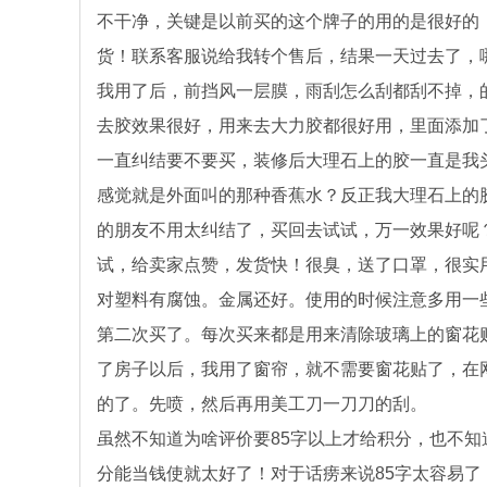
不干净，关键是以前买的这个牌子的用的是很好的
货！联系客服说给我转个售后，结果一天过去了，
我用了后，前挡风一层膜，雨刮怎么刮都刮不掉，
去胶效果很好，用来去大力胶都很好用，里面添加
一直纠结要不要买，装修后大理石上的胶一直是我
感觉就是外面叫的那种香蕉水？反正我大理石上的
的朋友不用太纠结了，买回去试试，万一效果好呢
试，给卖家点赞，发货快！很臭，送了口罩，很实
对塑料有腐蚀。金属还好。使用的时候注意多用一
第二次买了。每次买来都是用来清除玻璃上的窗花
了房子以后，我用了窗帘，就不需要窗花贴了，在
的了。先喷，然后再用美工刀一刀刀的刮。
虽然不知道为啥评价要85字以上才给积分，也不
分能当钱使就太好了！对于话痨来说85字太容易