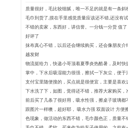
质量很好，毛比较细腻，唯一不足的就是有一条斜
毛巾到货了,摸在手里感觉质量应该还不错,还没有试,
不错的卖家，东西好，讲信誉。一分钱一分货 值了
好评了
抹布真心不错，以后还会继续购买，还会像朋友介
越发财
物流挺给力，快递小哥顶着夏季炎热酷暑，及时快
掌中，下水后吸湿能力很强，擦拭一下灰尘，便于
支付宝里随便搜的，买点就是很便宜，主要是喜欢
下水洗了下，如图，觉得还不错，推荐大家购买，
前后买了几条了很好用，吸水性强，擦桌子玻璃都
跟图片一样噢，超好耶， 吸水力强 双面设计 方
色现象，做活动的东西不错，毛巾颜色正，质量不
毛巾不错，柔软，买来作为给车子使用的，之前有