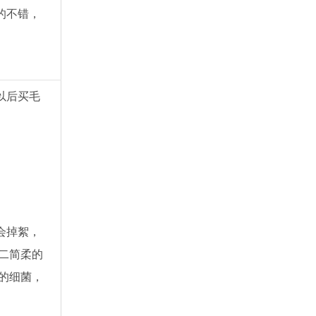
的不错，
以后买毛
会掉絮，
二简柔的
的细菌，