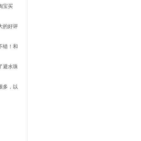
淘宝买
大的好评
不错！和
了避水珠
很多，以