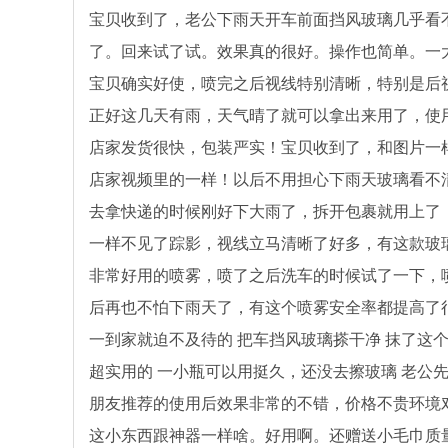
宝贝收到了，老公下雨天开车前面挡风玻璃几乎看
了。回来试了试。效果真的很好。操作也简单。一大
宝贝确实好使，喷完之后视线特别清晰，特别是后
正好这几天有雨，天气晴了就可以拿出来用了，使
店家发货很快，包装严实！宝贝收到了，和图片一
店家视频里的一样！以后不用担心下雨天玻璃看不
去拿快递的时候刚好下大雨了，拆开包裹就用上了
一样不见了踪影，视线立马清晰了好多，有这款玻
非常好用的喷雾，喷了之后洗车的时候试了一下，
后再也不怕下雨天了，有这个喷雾安全率都提高了
一到家就迫不及待的 把车挡风玻璃搽干净 抹了这个
超实用的 一小瓶可以用挺久，还没去擦玻璃 老公
朋友推荐的使用后效果非常的不错，价格不贵环境
这小东西跟神器一样啥。好用啊。还赠送小毛巾质