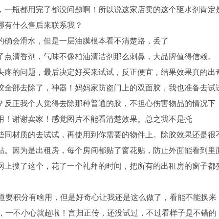
，一瓶都用完了都没问题啊！所以说这家店卖的这个驱水剂肯定
哪有什么售后来联系我？
的确会滑水，但是一层油膜根本看不清楚路，丢了
了点清香剂，气味不像柏油清洁剂那么刺鼻，大品牌值得信赖。
头疼的问题，最后决定好买来试试，反正便宜，结果效果真的出
胶全部去除了，神器！妈妈家防盗门上的双面胶，我也准备去试
？反正我个人觉得去除那种普通的胶，不担心伤害物品的情况下
用！谢谢卖家！感觉图片不能看清楚效果。总之我不是托
些同材质的去试试，再使用到你需要的物件上。除胶效果还是很
贴。因为是出租房，每个房间都贴了窗花贴，防止外面能看到里
网上搜了这个，花了一个礼拜的时间，把所有的出租房的窗子都
知道要积分有啥用，但是好奇心让我还是这么做了，看能不能换来
了，一不小心就超啦！言归正传，还没试过，不过看样子是不错的