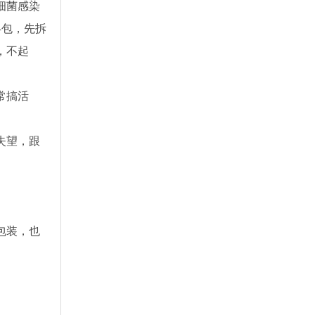
细菌感染
4包，先拆
，不起
常搞活
失望，跟
包装，也